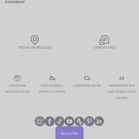
ovunque
!
TROVA UN NEGOZIO
CONTATTACI
4X
CONSEGNA
RESI POSSIBILI
CONSEGNA IN 24H
PAGAMENTO IN 4
GRATUITA DA 30€
ENTRO 30 GIORNI
RATE SENZA SPESE
DA 150€
Iscriviti!