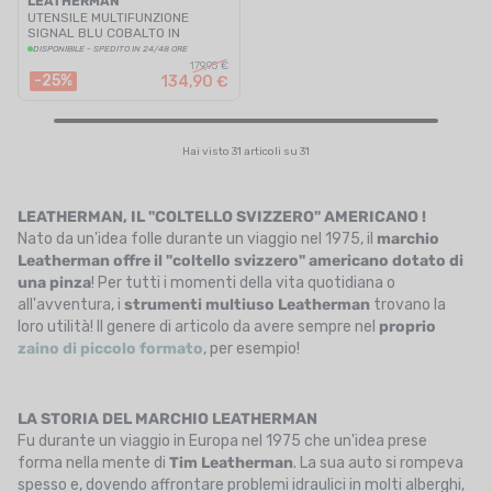
LEATHERMAN
UTENSILE MULTIFUNZIONE
SIGNAL BLU COBALTO IN
SCATOLA
DISPONIBILE - SPEDITO IN 24/48 ORE
179,95 €
-25%
134,90 €
Hai visto 31 articoli su 31
LEATHERMAN, IL "COLTELLO SVIZZERO" AMERICANO !
Nato da un'idea folle durante un viaggio nel 1975, il
marchio
Leatherman
offre il "coltello svizzero" americano dotato di
una pinza
! Per tutti i momenti della vita quotidiana o
all'avventura, i
strumenti multiuso Leatherman
trovano la
loro utilità! Il genere di articolo da avere sempre nel
proprio
zaino di piccolo formato
, per esempio!
LA STORIA DEL MARCHIO LEATHERMAN
Fu durante un viaggio in Europa nel 1975 che un'idea prese
forma nella mente di
Tim
Leatherman
. La sua auto si rompeva
spesso e, dovendo affrontare problemi idraulici in molti alberghi,