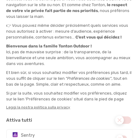
LEATHERMAN
LEATHERMAN
UTENSILE MULTIFUNZIONE
UTENSILE MULTIFUNZIONE
WINGMAN CON FODERO
SKELETOOL CON CUSTODIA
DISPONIBILE - SPEDITO IN 24/48 ORE
DISPONIBILE - SPEDITO IN 24/48 ORE
99,95 €
109,95 €