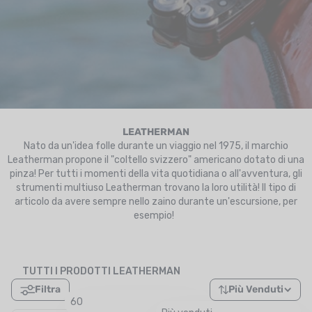
UTRIZIONE
MARCHI
SALDI
CARTA REGALO
IL MIO CARRELLO
LEATHERMAN
Nato da un'idea folle durante un viaggio nel 1975, il marchio
Leatherman propone il "coltello svizzero" americano dotato di una
I MIEI PREFERITI
pinza! Per tutti i momenti della vita quotidiana o all'avventura, gli
strumenti multiuso Leatherman trovano la loro utilità! Il tipo di
IL BLOG DEI TONTONS
articolo da avere sempre nello zaino durante un'escursione, per
esempio!
CONTATTO
TUTTI I PRODOTTI LEATHERMAN
Filtra
Più Venduti
60