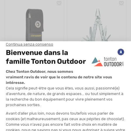
LEATHERMAN
LEATHERMAN
CUSTODIA IN NYLON
COLTELLO MULTIFUNZIONE BOND
IN SCATOLA
DISPONIBILE - SPEDITO IN 24/48 ORE
DISPONIBILE - SPEDITO IN 24/48 ORE
19,95 €
79,95 €