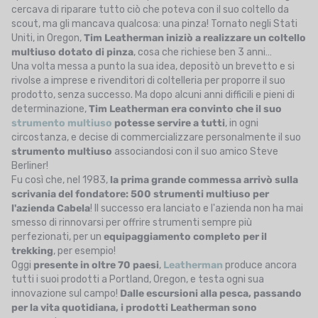
cercava di riparare tutto ciò che poteva con il suo coltello da
scout, ma gli mancava qualcosa: una pinza! Tornato negli Stati
Uniti, in Oregon,
Tim Leatherman iniziò a realizzare un coltello
multiuso dotato di pinza
, cosa che richiese ben 3 anni…
Una volta messa a punto la sua idea, depositò un brevetto e si
rivolse a imprese e rivenditori di coltelleria per proporre il suo
prodotto, senza successo. Ma dopo alcuni anni difficili e pieni di
determinazione,
Tim Leatherman era convinto che il suo
strumento multiuso
potesse servire a tutti
, in ogni
circostanza, e decise di commercializzare personalmente il suo
strumento multiuso
associandosi con il suo amico Steve
Berliner!
Fu così che, nel 1983,
la prima grande commessa arrivò sulla
scrivania del fondatore: 500 strumenti multiuso per
l'azienda Cabela
! Il successo era lanciato e l'azienda non ha mai
smesso di rinnovarsi per offrire strumenti sempre più
perfezionati, per un
equipaggiamento completo per il
trekking
, per esempio!
Oggi
presente in oltre 70
paesi
,
Leatherman
produce ancora
tutti i suoi prodotti a Portland, Oregon, e testa ogni sua
innovazione sul campo!
Dalle escursioni alla pesca, passando
per la vita quotidiana, i prodotti Leatherman sono