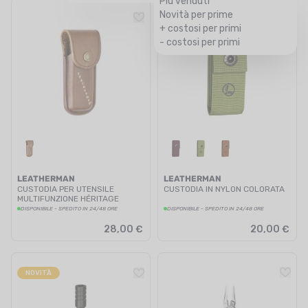
Più venduti
Novità per prime
NOVITÀ
+ costosi per primi
- costosi per primi
LEATHERMAN
LEATHERMAN
CUSTODIA PER UTENSILE
CUSTODIA IN NYLON COLORATA
MULTIFUNZIONE HÉRITAGE
DISPONIBILE - SPEDITO IN 24/48 ORE
DISPONIBILE - SPEDITO IN 24/48 ORE
28,00 €
20,00 €
NOVITÀ