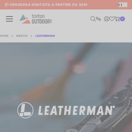
📦 CONSEGNA GRATUITA A PARTIRE DA 30€!
IT
o content
0
HOME
MARCHI
LEATHERMAN
UOMO
DONNA
RAIL / CORSA
SCURSIONISMO / VIAGGIO
RIATHLON / NUOTO
LTRI SPORT
ELETTRONICA