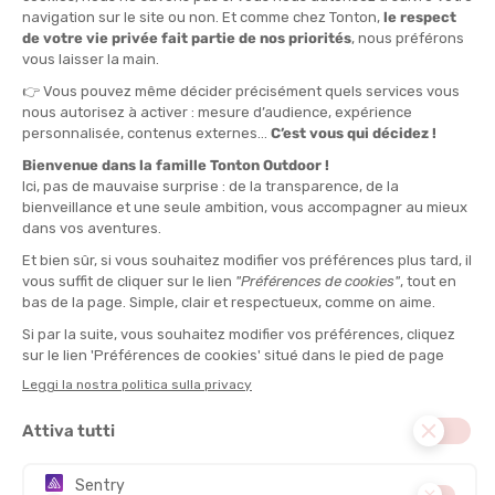
TAGLIA
45 - 48
QUANTITÀ
-
>> CLICK & COLLECT
Vedi le scorte del negozio
DISPONIBILE!
CONSEGNA GRATUITA
CASHBACK
Spedito in 24/48 ore
Da 30 € di acquisto
Guadagna
1,95 €
con
questo acquisto!
MATERIALE PRINCIPALE :
Sintetico