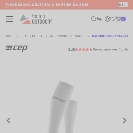
📦 CONSEGNA GRATUITA A PARTIRE DA 30€!
IT
o content
0
HOME
TRAIL / CORSA
ACCESSORI
CALZE
CALZINI RUN ULTRALIGHT 
4.8
Recensioni verificate
UOMO
DONNA
RAIL / CORSA
SCURSIONISMO / VIAGGIO
RIATHLON / NUOTO
LTRI SPORT
ELETTRONICA