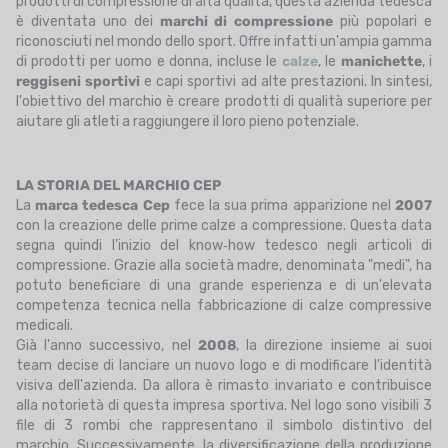
prodotti di compressione di alta qualità, questa azienda tedesca
è diventata uno dei
marchi di compressione
più popolari e
riconosciuti nel mondo dello sport. Offre infatti un'ampia gamma
di prodotti per uomo e donna, incluse le
calze
, le
manichette
, i
reggiseni sportivi
e capi sportivi ad alte prestazioni. In sintesi,
l'obiettivo del marchio è creare prodotti di qualità superiore per
aiutare gli atleti a raggiungere il loro pieno potenziale.
LA STORIA DEL MARCHIO CEP
La
marca tedesca Cep
fece la sua prima apparizione nel
2007
con la creazione delle prime calze a compressione. Questa data
segna quindi l'inizio del know‑how tedesco negli articoli di
compressione. Grazie alla società madre, denominata "medi", ha
potuto beneficiare di una grande esperienza e di un'elevata
competenza tecnica nella fabbricazione di calze compressive
medicali.
Già l'anno successivo, nel
2008
, la direzione insieme ai suoi
team decise di lanciare un nuovo logo e di modificare l'identità
visiva dell'azienda. Da allora è rimasto invariato e contribuisce
alla notorietà di questa impresa sportiva. Nel logo sono visibili 3
file di 3 rombi che rappresentano il simbolo distintivo del
marchio. Successivamente, la diversificazione della produzione