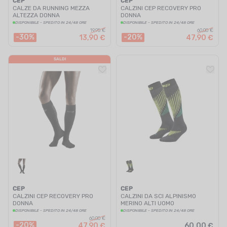
CEP
CEP
CALZE DA RUNNING MEZZA
CALZINI CEP RECOVERY PRO
ALTEZZA DONNA
DONNA
DISPONIBILE - SPEDITO IN 24/48 ORE
DISPONIBILE - SPEDITO IN 24/48 ORE
19,95 €
60,00 €
-30%
-20%
13,90 €
47,90 €
SALDI
CEP
CEP
CALZINI CEP RECOVERY PRO
CALZINI DA SCI ALPINISMO
DONNA
MERINO ALTI UOMO
DISPONIBILE - SPEDITO IN 24/48 ORE
DISPONIBILE - SPEDITO IN 24/48 ORE
60,00 €
-20%
47,90 €
60,00 €