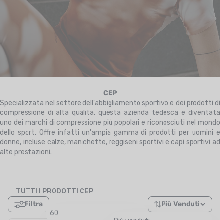
UTRIZIONE
MARCHI
SALDI
CARTA REGALO
IL MIO CARRELLO
CEP
Specializzata nel settore dell'abbigliamento sportivo e dei prodotti di
compressione di alta qualità, questa azienda tedesca è diventata
I MIEI PREFERITI
uno dei marchi di compressione più popolari e riconosciuti nel mondo
dello sport. Offre infatti un'ampia gamma di prodotti per uomini e
IL BLOG DEI TONTONS
donne, incluse calze, manichette, reggiseni sportivi e capi sportivi ad
alte prestazioni.
CONTATTO
TUTTI I PRODOTTI CEP
Filtra
Più Venduti
60