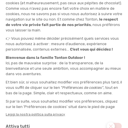
CEP
CEP
GAMBALI A COMPRESSIONE
VISIERA CORE RUN PIEGHEVOLE
CORE RUN DONNA
DISPONIBILE - SPEDITO IN 24/48 ORE
DISPONIBILE - SPEDITO IN 24/48 ORE
35,00 €
25,00 €
SALDI
SALDI
CEP
CEP
CALZE TOURING DONNA
CALZINI INVISIBILI RUN
ULTRALIGHT 4.0 UOMO
DISPONIBILE - SPEDITO IN 24/48 ORE
DISPONIBILE - SPEDITO IN 24/48 ORE
59,95 €
22,50 €