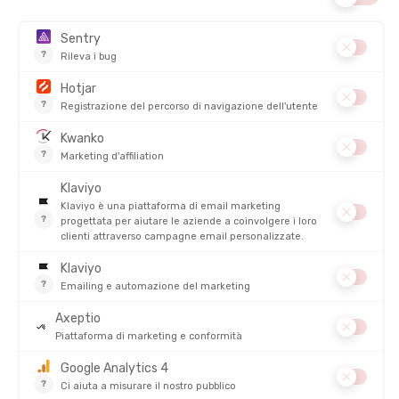
-28%
-20%
42,90 €
17,90 €
SALDI
CEP
CEP
BERRETTO PRO RUN
CALZE TOURING UOMO
ULTRALIGHT
DISPONIBILE - SPEDITO IN 24/48 ORE
DISPONIBILE - SPEDITO IN 24/48 ORE
59,95 €
-28%
50,00 €
42,90 €
SALDI