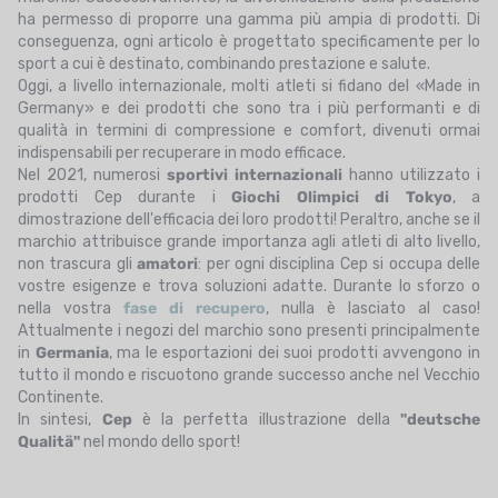
ha permesso di proporre una gamma più ampia di prodotti. Di
conseguenza, ogni articolo è progettato specificamente per lo
sport a cui è destinato, combinando prestazione e salute.
Oggi, a livello internazionale, molti atleti si fidano del «Made in
Germany» e dei prodotti che sono tra i più performanti e di
qualità in termini di compressione e comfort, divenuti ormai
indispensabili per recuperare in modo efficace.
Nel 2021, numerosi
sportivi internazionali
hanno utilizzato i
prodotti Cep durante i
Giochi Olimpici di Tokyo
, a
dimostrazione dell'efficacia dei loro prodotti! Peraltro, anche se il
marchio attribuisce grande importanza agli atleti di alto livello,
non trascura gli
amatori
: per ogni disciplina Cep si occupa delle
vostre esigenze e trova soluzioni adatte. Durante lo sforzo o
nella vostra
fase di recupero
, nulla è lasciato al caso!
Attualmente i negozi del marchio sono presenti principalmente
in
Germania
, ma le esportazioni dei suoi prodotti avvengono in
tutto il mondo e riscuotono grande successo anche nel Vecchio
Continente.
In sintesi,
Cep
è la perfetta illustrazione della
"deutsche
Qualitä"
nel mondo dello sport!