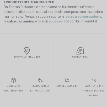
I PRODOTTI DEL MARCHIO CEP
Da Tonton Outdoor, Le proponiamo naturalmente un'ampia
selezione di prodotti specializzati nella compressione muscolare
ma non solo... Venga a scoprire subito le
calze a compressione
,
le
calze da running
e gli altri
accessori
disponibili in vendita!
TROVA UN NEGOZIO
CONTATTACI
4X
CONSEGNA
RESI POSSIBILI
CONSEGNA IN 24H
PAGAMENTO IN 4
GRATUITA DA 30€
ENTRO 30 GIORNI
RATE SENZA SPESE
DA 150€