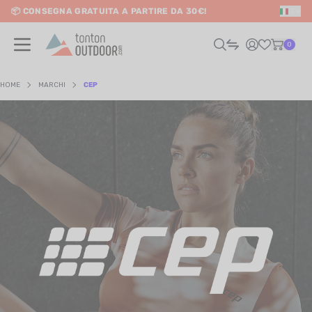
📦 CONSEGNA GRATUITA A PARTIRE DA 30€!
IT
o content
0
HOME
MARCHI
CEP
UOMO
DONNA
RAIL / CORSA
SCURSIONISMO / VIAGGIO
RIATHLON / NUOTO
LTRI SPORT
ELETTRONICA