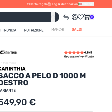
Carta regalo
Blog & destinazioni
Italiano
0
MARCHI
SALDI
ETTRONICA
NUTRIZIONE
4.8/5
Recensioni verificate
IF. 150201001
CARINTHIA
SACCO A PELO D 1000 M
DESTRO
VARIANTE
549,90 €