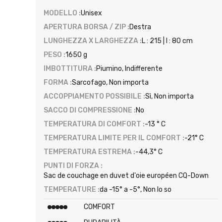
MODELLO :
Unisex
APERTURA BORSA / ZIP :
Destra
LUNGHEZZA X LARGHEZZA :
L : 215 | l : 80 cm
PESO :
1650 g
IMBOTTITURA :
Piumino, Indifferente
FORMA :
Sarcofago, Non importa
ACCOPPIAMENTO POSSIBILE :
Sì, Non importa
SACCO DI COMPRESSIONE :
No
TEMPERATURA DI COMFORT :
-13 ° C
TEMPERATURA LIMITE PER IL COMFORT :
-21° C
TEMPERATURA ESTREMA :
-44,3° C
PUNTI DI FORZA :
Sac de couchage en duvet d'oie européen CQ-Down
TEMPERATURE :
da -15° a -5°, Non lo so
COMFORT