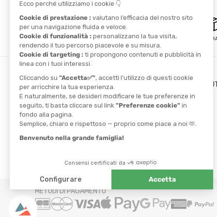
PAGAMENTO SICURO
CONSEGNA GRAT
I VANTAGGI DI TONTON O
Il blog
Il cashback
TROVA UN NEGOZIO
I codici promozionali
CONTATTACI
I NOSTRI PARTNER
Athlètes
Ambassadors
METODI DI PAGAMENTO