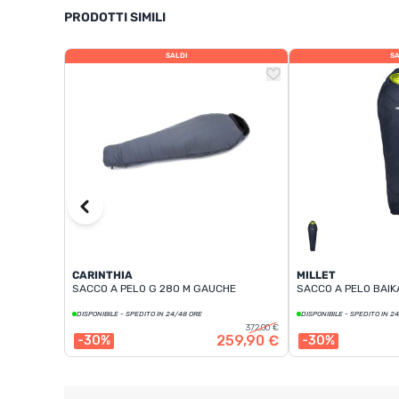
PRODOTTI SIMILI
SALDI
SA
CARINTHIA
MILLET
SACCO A PELO G 280 M GAUCHE
SACCO A PELO BAIK
DISPONIBILE - SPEDITO IN 24/48 ORE
DISPONIBILE - SPEDITO IN 2
372,00 €
259,90 €
-30%
-30%