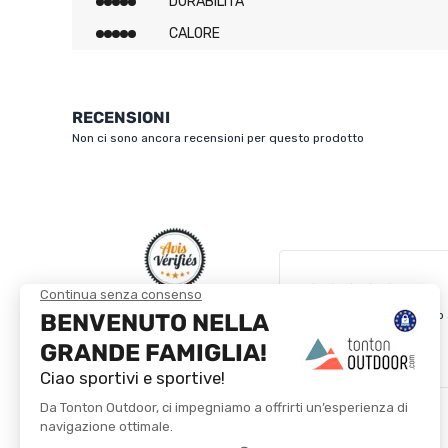
DURABILITÀ
CALORE
RECENSIONI
Non ci sono ancora recensioni per questo prodotto
Veloce e ritiro in negozi
4.8/5
Basato su
4 256
recensioni degli ultimi 12
Leggi di più
mesi
Vedi tutte le recensioni