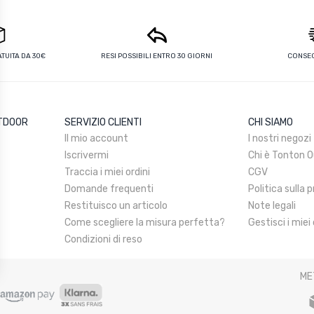
UITA DA 30€
RESI POSSIBILI ENTRO 30 GIORNI
CONSEG
UTDOOR
SERVIZIO CLIENTI
CHI SIAMO
Il mio account
I nostri negozi
Iscrivermi
Chi è Tonton 
Traccia i miei ordini
CGV
Domande frequenti
Politica sulla 
Restituisco un articolo
Note legali
Come scegliere la misura perfetta?
Gestisci i miei
Condizioni di reso
ME