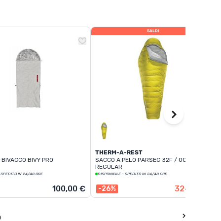
SALDI
THERM-A-REST
 BIVACCO BIVY PRO
SACCO A PELO PARSEC 32F / 0C
REGULAR
 SPEDITO IN 24/48 ORE
DISPONIBILE - SPEDITO IN 24/48 ORE
440,00 €
100,00 €
324,90 €
-26%
O