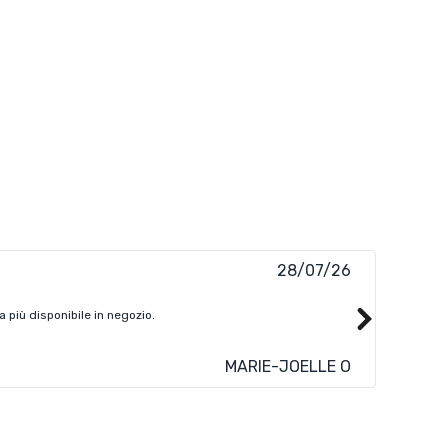
28/07/26
 più disponibile in negozio.
Credo di
MARIE-JOELLE O