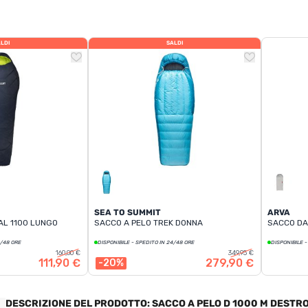
LDI
SALDI
SEA TO SUMMIT
ARVA
AL 1100 LUNGO
SACCO A PELO TREK DONNA
SACCO DA
4/48 ORE
DISPONIBILE - SPEDITO IN 24/48 ORE
DISPONIBILE -
160,00 €
349,95 €
111,90 €
279,90 €
-20%
DESCRIZIONE DEL PRODOTTO: SACCO A PELO D 1000 M DESTR