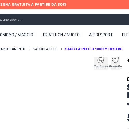
SEGNA GRATUITA A PARTIRE DA 30€!
ONISMO / VIAGGIO
TRIATHLON / NUOTO
ALTRI SPORT
EL
PERNOTTAMENTO
SACCHI A PELO
SACCO A PELO D 1000 M DESTRO
+
+
+
+
Confronta
Preferito
R