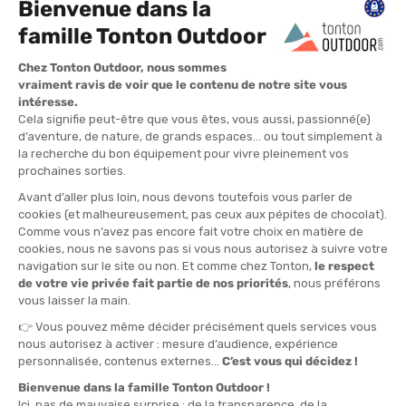
Più venduti
SALDI
Novità per prime
+ costosi per primi
- costosi per primi
CARINTHIA
SACCO A PELO G 280 M GAUCHE
DISPONIBILE - SPEDITO IN 24/48 ORE
372,00 €
-30%
259,90 €
Hai visto 1 articoli su 1