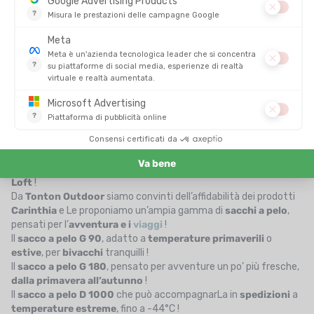
spedizioni
nel grande freddo, per le
attività militari
e tattiche,
e per la
caccia
, avendo come nucleo principale l’
isolamento e la
fibra G-Loft
!
I PRODOTTI DEL MARCHIO CARINTHIA
Ispirato dalle
montagne
che circondano la regione della
Carinzia
in
Austria
, il marchio
Carinthia
nasce dal desiderio di
poter godere in ogni momento e in ogni circostanza dei paesaggi
circostanti !
Specialista dell’isolamento sintetico
, il marchio
si concentra sulla produzione di
attrezzature outdoor
efficaci
nelle condizioni più estreme, avendo come fil rouge la
fibra G-
Loft
!
Da
Tonton
Outdoor
siamo convinti dell’affidabilità dei prodotti
Carinthia
e Le proponiamo un’ampia gamma di
sacchi a pelo
,
pensati per l’
avventura e i
viaggi
!
Il
sacco a pelo G 90
, adatto a
temperature primaverili
o
estive
, per
bivacchi
tranquilli !
Il
sacco a pelo G 180
, pensato per avventure un po’ più fresche,
dalla primavera all’autunno
!
Il
sacco a pelo D 1000
che può accompagnarLa in
spedizioni
a
temperature estreme
, fino a -44°C !