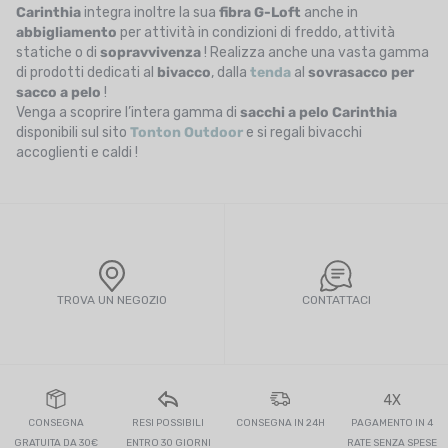
Carinthia
integra inoltre la sua
fibra G-Loft
anche in
abbigliamento
per attività in condizioni di freddo, attività
statiche o di
sopravvivenza
! Realizza anche una vasta gamma
di prodotti dedicati al
bivacco
, dalla
tenda
al
sovrasacco per
sacco a pelo
!
Venga a scoprire l’intera gamma di
sacchi a pelo Carinthia
disponibili sul sito
Tonton Outdoor
e si regali bivacchi
accoglienti e caldi !
TROVA UN NEGOZIO
CONTATTACI
4X
CONSEGNA
RESI POSSIBILI
CONSEGNA IN 24H
PAGAMENTO IN 4
GRATUITA DA 30€
ENTRO 30 GIORNI
RATE SENZA SPESE