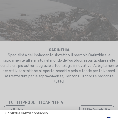
UTRIZIONE
MARCHI
SALDI
CARTA REGALO
IL MIO CARRELLO
CARINTHIA
Specialista dell’isolamento sintetico, il marchio Carinthia si è
rapidamente affermato nel mondo dell’outdoor, in particolare nelle
I MIEI PREFERITI
condizioni più estreme, grazie a tecnologie innovative. Abbigliamento
per attività statiche all’aperto, sacchi a pelo e tende per i bivacchi,
IL BLOG DEI TONTONS
attrezzature per la sopravvivenza, Tonton Outdoor Le racconta
tutto!
CONTATTO
TUTTI I PRODOTTI CARINTHIA
Filtra
Più Venduti
60