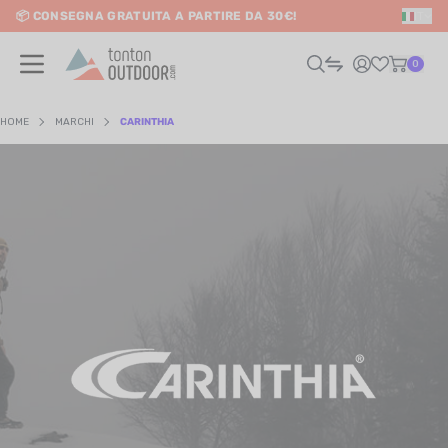
📦 CONSEGNA GRATUITA A PARTIRE DA 30€!
IT
o content
0
HOME
MARCHI
CARINTHIA
UOMO
DONNA
RAIL / CORSA
SCURSIONISMO / VIAGGIO
RIATHLON / NUOTO
LTRI SPORT
ELETTRONICA