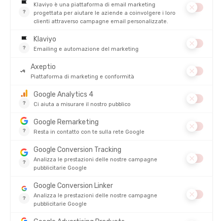
primo
sacco a pelo
imbottito di G-Loft
e fornisce l’
esercito
austriaco
già nel
1982
! Seguono l’
esercito svizzero nel 1988
! I
militari, chiamati regolarmente a operare in condizioni difficili e
spesso estreme, apprezzarono immediatamente il produttore di
sacchi a pelo, che fece di questa esperienza il filo conduttore
fino a oggi.
Nel
1994
il marchio
Carinthia
viene registrato e continua a
conquistare le forze armate fino all’
India nel 1999
!
Quest’ultima gli ordina il suo ultimo
sacco a pelo
, il
Defense 4
,
estremamente avvolgente, studiato per limitare le perdite di
calore a livello del volto ! Nel
2003
sono le
forze armate svedesi
e
tedesche
a unirsi al gruppo
Carinthia
con un nuovo ordine di
sacchi a pelo !
Grazie alle sue
innovazioni
e alla sua
affidabilità
, il marchio
Carinthia
ha saputo conquistare la fiducia delle più alte
istituzioni collaborando con numerose forze armate ! Ma ha
anche ampliato lo sviluppo verso il
grande pubblico
! Presente
in
numerosi
prodotti
, tra
sacchi a pelo
e
capo per il grande
freddo
, la
fibra G-Loft
è molto richiesta dagli
avventurieri
di
tutto il mondo !
Oggi presente in oltre
70
paesi
,
Carinthia
propone una vasta
gamma di
attrezzature per la sopravvivenza
, per le