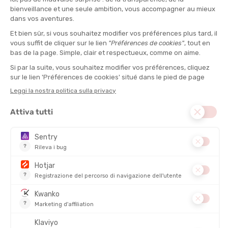
CARINTHIA, ATTREZZATURA OUTDOOR CHE VI PROTEGGE
DAL FREDDO !
Specialista dell’
isolamento sintetico
, il marchio
Carinthia
si è
rapidamente ritagliato uno spazio nel mondo dell’
outdoor
e, in
particolare, nelle condizioni più estreme, grazie a
tecnologie
innovative
.
Abbigliamento
per le attività statiche all’aperto,
sacchi a pelo
e
per i
bivacchi
,
attrezzature per la
sopravvivenza
,
Tonton Outdoor
Le racconta tutto !
LA STORIA DEL MARCHIO CARINTHIA
La storia del marchio
Carinthia
inizia nel
1975
in
Austria
,
quando il suo futuro fondatore
August
Mayer
, ingegnere
nell’azienda tessile del padre, sviluppa un nuovo tipo di
fibra
sintetica
rivoluzionaria. Questa fibra la chiamò
G-Loft
. Riesce,
infatti, a mettere a punto una
fibra sintetica
che combina le
caratteristiche isolanti e i
vantaggi del piumino naturale
, con
la
resistenza del sintetico all’umidità
. Il
G-Loft
resiste
perfettamente ai lavaggi e al tempo, e mantiene tutto il suo
potere isolante
per proteggere dal freddo ! È così che la prima
unità di produzione dedicata al
G-Loft
parte nel
1981
con il
nome di
Goldeck Loft Technology
.
Grazie a questa innovazione,
August Mayer
realizza il suo