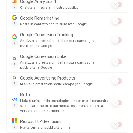
SALDI
SALDI
MIZUNO
MIZUNO
WAVE RIDER TT 2 DONNA
WAVE EQUATE 9 UOMO
DISPONIBILE - SPEDITO IN 24/48 ORE
DISPONIBILE - SPEDITO IN 24/48 ORE
160,00 €
130,00 €
-40%
-40%
95,90 €
77,90 €
SALDI
SALDI