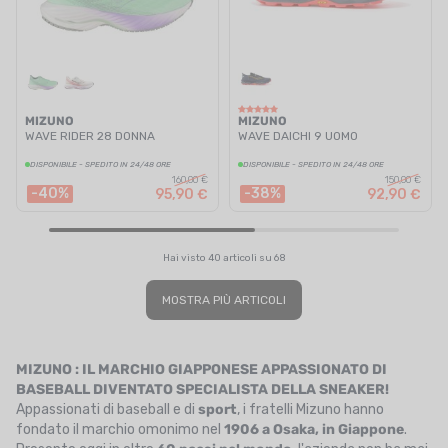
MIZUNO
MIZUNO
WAVE RIDER 28 DONNA
WAVE DAICHI 9 UOMO
DISPONIBILE - SPEDITO IN 24/48 ORE
DISPONIBILE - SPEDITO IN 24/48 ORE
160,00 €
150,00 €
-40%
-38%
95,90 €
92,90 €
Hai visto 40 articoli su 68
MOSTRA PIÙ ARTICOLI
MIZUNO : IL MARCHIO GIAPPONESE APPASSIONATO DI
BASEBALL DIVENTATO SPECIALISTA DELLA SNEAKER!
Appassionati di baseball e di
sport
, i fratelli Mizuno hanno
fondato il marchio omonimo nel
1906 a Osaka, in Giappone
.