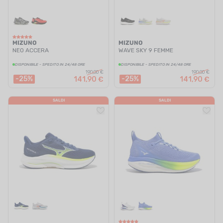
MIZUNO
MIZUNO
NEO ACCERA
WAVE SKY 9 FEMME
DISPONIBILE - SPEDITO IN 24/48 ORE
DISPONIBILE - SPEDITO IN 24/48 ORE
190,00 €
190,00 €
-25%
-25%
141,90 €
141,90 €
SALDI
SALDI