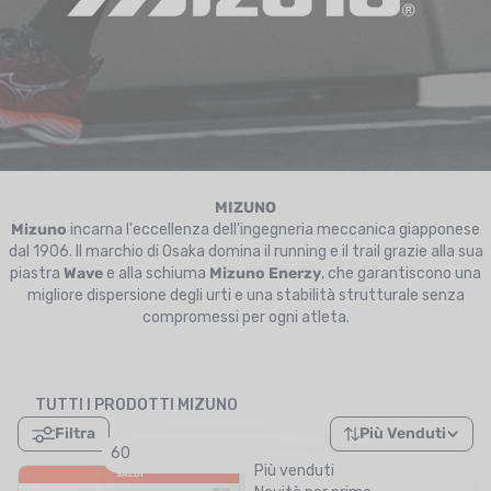
UTRIZIONE
MARCHI
SALDI
CARTA REGALO
IL MIO CARRELLO
MIZUNO
Mizuno
incarna l'eccellenza dell'ingegneria meccanica giapponese
dal 1906. Il marchio di Osaka domina il running e il trail grazie alla sua
I MIEI PREFERITI
piastra
Wave
e alla schiuma
Mizuno Enerzy
, che garantiscono una
migliore dispersione degli urti e una stabilità strutturale senza
IL BLOG DEI TONTONS
compromessi per ogni atleta.
CONTATTO
TUTTI I PRODOTTI MIZUNO
Filtra
Più Venduti
60
Più venduti
SALDI
SALDI