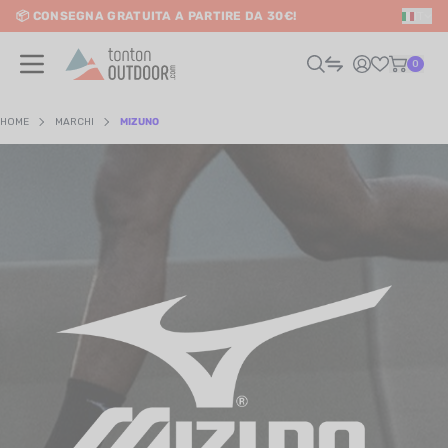
📦 CONSEGNA GRATUITA A PARTIRE DA 30€!
IT
o content
0
HOME
MARCHI
MIZUNO
UOMO
DONNA
RAIL / CORSA
SCURSIONISMO / VIAGGIO
RIATHLON / NUOTO
LTRI SPORT
ELETTRONICA