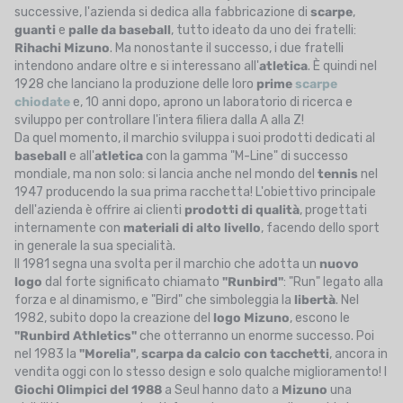
successive, l'azienda si dedica alla fabbricazione di
scarpe
,
guanti
e
palle
da
baseball
, tutto ideato da uno dei fratelli:
Rihachi
Mizuno
. Ma nonostante il successo, i due fratelli
intendono andare oltre e si interessano all'
atletica
. È quindi nel
1928 che lanciano la produzione delle loro
prime
scarpe
chiodate
e, 10 anni dopo, aprono un laboratorio di ricerca e
sviluppo per controllare l'intera filiera dalla A alla Z!
Da quel momento, il marchio sviluppa i suoi prodotti dedicati al
baseball
e all'
atletica
con la gamma "M-Line" di successo
mondiale, ma non solo: si lancia anche nel mondo del
tennis
nel
1947 producendo la sua prima racchetta! L'obiettivo principale
dell'azienda è offrire ai clienti
prodotti di qualità
, progettati
internamente con
materiali di alto livello
, facendo dello sport
in generale la sua specialità.
Il 1981 segna una svolta per il marchio che adotta un
nuovo
logo
dal forte significato chiamato
"Runbird"
: "Run" legato alla
forza e al dinamismo, e "Bird" che simboleggia la
libertà
. Nel
1982, subito dopo la creazione del
logo Mizuno
, escono le
"Runbird Athletics"
che otterranno un enorme successo. Poi
nel 1983 la
"Morelia"
,
scarpa da calcio con tacchetti
, ancora in
vendita oggi con lo stesso design e solo qualche miglioramento! I
Giochi Olimpici del 1988
a Seul hanno dato a
Mizuno
una