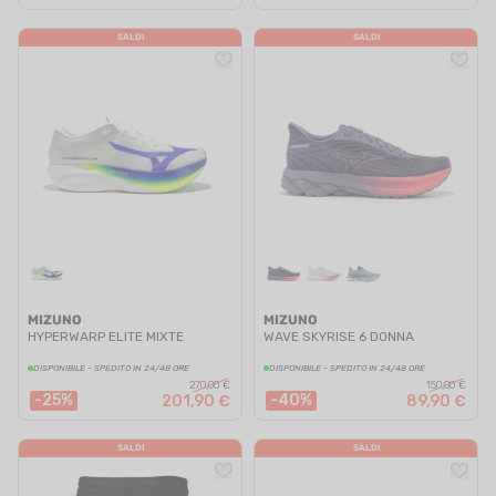
SALDI
SALDI
MIZUNO
MIZUNO
HYPERWARP ELITE MIXTE
WAVE SKYRISE 6 DONNA
DISPONIBILE - SPEDITO IN 24/48 ORE
DISPONIBILE - SPEDITO IN 24/48 ORE
270,00 €
150,00 €
-25%
-40%
201,90 €
89,90 €
SALDI
SALDI