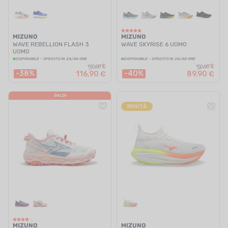
MIZUNO
MIZUNO
WAVE REBELLION FLASH 3
WAVE SKYRISE 6 UOMO
UOMO
DISPONIBILE - SPEDITO IN 24/48 ORE
DISPONIBILE - SPEDITO IN 24/48 ORE
190,00 €
150,00 €
-38%
-40%
116,90 €
89,90 €
SALDI
NOVITÀ
MIZUNO
MIZUNO