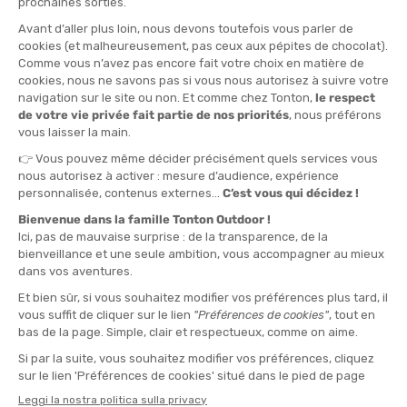
MIZUNO
MIZUNO
T-SHIRT RUNNING DONNA
WAVE MUJIN 10 DONNA
MANICA CORTA
DISPONIBILE - SPEDITO IN 24/48 ORE
DISPONIBILE - SPEDITO IN 24/48 ORE
70,00 €
160,00 €
-36%
-40%
44,90 €
95,90 €
SALDI
SALDI
MIZUNO
MIZUNO
MIZUNO NEO VISTA 2 UNISEX
WAVE REBELLION FLASH 3