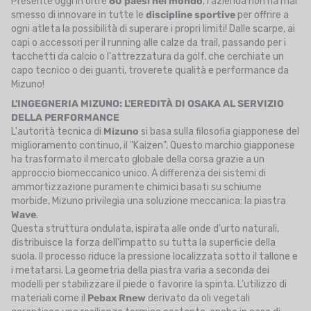
Presente oggi in oltre
60 paesi nel mondo
, l'azienda non ha mai
smesso di innovare in tutte le
discipline sportive
per offrire a
ogni atleta la possibilità di superare i propri limiti! Dalle scarpe, ai
capi o accessori per il running alle calze da trail, passando per i
tacchetti da calcio o l'attrezzatura da golf, che cerchiate un
capo tecnico o dei guanti, troverete qualità e performance da
Mizuno!
L'INGEGNERIA MIZUNO: L'EREDITÀ DI OSAKA AL SERVIZIO
DELLA PERFORMANCE
L'autorità tecnica di
Mizuno
si basa sulla filosofia giapponese del
miglioramento continuo, il "Kaizen". Questo marchio giapponese
ha trasformato il mercato globale della corsa grazie a un
approccio biomeccanico unico. A differenza dei sistemi di
ammortizzazione puramente chimici basati su schiume
morbide, Mizuno privilegia una soluzione meccanica: la piastra
Wave
.
Questa struttura ondulata, ispirata alle onde d'urto naturali,
distribuisce la forza dell'impatto su tutta la superficie della
suola. Il processo riduce la pressione localizzata sotto il tallone e
i metatarsi. La geometria della piastra varia a seconda dei
modelli per stabilizzare il piede o favorire la spinta. L'utilizzo di
materiali come il
Pebax Rnew
derivato da oli vegetali