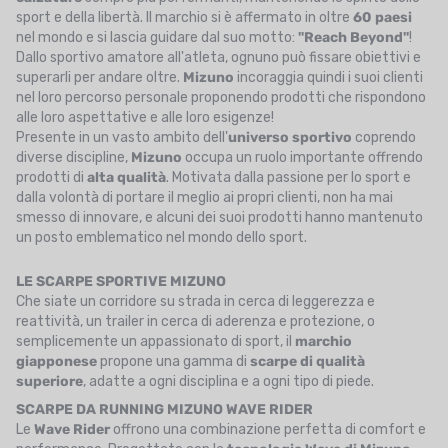
sport e della libertà. Il marchio si è affermato in oltre
60 paesi
nel mondo e si lascia guidare dal suo motto:
"Reach Beyond"
!
Dallo sportivo amatore all'atleta, ognuno può fissare obiettivi e
superarli per andare oltre.
Mizuno
incoraggia quindi i suoi clienti
nel loro percorso personale proponendo prodotti che rispondono
alle loro aspettative e alle loro esigenze!
Presente in un vasto ambito dell'
universo sportivo
coprendo
diverse discipline,
Mizuno
occupa un ruolo importante offrendo
prodotti di
alta qualità
. Motivata dalla passione per lo sport e
dalla volontà di portare il meglio ai propri clienti, non ha mai
smesso di innovare, e alcuni dei suoi prodotti hanno mantenuto
un posto emblematico nel mondo dello sport.
LE SCARPE SPORTIVE MIZUNO
Che siate un corridore su strada in cerca di leggerezza e
reattività, un trailer in cerca di aderenza e protezione, o
semplicemente un appassionato di sport, il
marchio
giapponese
propone una gamma di
scarpe di qualità
superiore
, adatte a ogni disciplina e a ogni tipo di piede.
SCARPE DA RUNNING MIZUNO WAVE RIDER
Le
Wave Rider
offrono una combinazione perfetta di comfort e