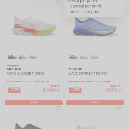
Novità per prime
+ costosi per primi
- costosi per primi
MIZUNO
MIZUNO
WAVE SKYRISE 7 UOMO
WAVE SKYRISE 7 DONNA
DISPONIBILE - SPEDITO IN 24/48 ORE
DISPONIBILE - SPEDITO IN 24/48 ORE
149,00 €
150,00 €
-27%
-25%
109,00 €
111,90 €
SALDI
SALDI