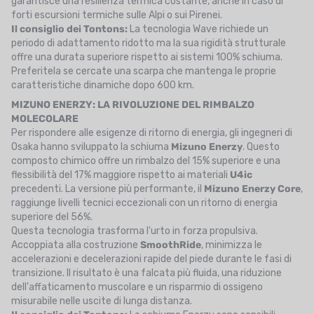
garantisce una resilienza termica costante, anche in caso di
forti escursioni termiche sulle Alpi o sui Pirenei.
Il consiglio dei Tontons:
La tecnologia Wave richiede un
periodo di adattamento ridotto ma la sua rigidità strutturale
offre una durata superiore rispetto ai sistemi 100% schiuma.
Preferitela se cercate una scarpa che mantenga le proprie
caratteristiche dinamiche dopo 600 km.
MIZUNO ENERZY: LA RIVOLUZIONE DEL RIMBALZO
MOLECOLARE
Per rispondere alle esigenze di ritorno di energia, gli ingegneri di
Osaka hanno sviluppato la schiuma
Mizuno Enerzy
. Questo
composto chimico offre un rimbalzo del 15% superiore e una
flessibilità del 17% maggiore rispetto ai materiali
U4ic
precedenti. La versione più performante, il
Mizuno Enerzy Core
,
raggiunge livelli tecnici eccezionali con un ritorno di energia
superiore del 56%.
Questa tecnologia trasforma l'urto in forza propulsiva.
Accoppiata alla costruzione
SmoothRide
, minimizza le
accelerazioni e decelerazioni rapide del piede durante le fasi di
transizione. Il risultato è una falcata più fluida, una riduzione
dell'affaticamento muscolare e un risparmio di ossigeno
misurabile nelle uscite di lunga distanza.