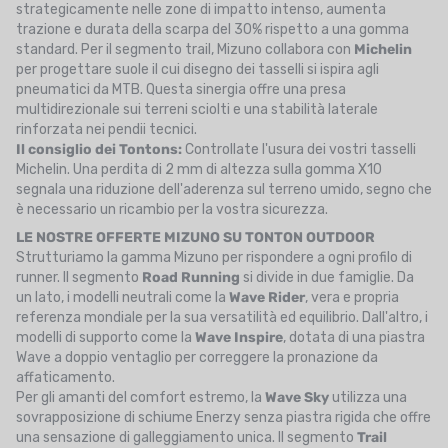
strategicamente nelle zone di impatto intenso, aumenta
trazione e durata della scarpa del 30% rispetto a una gomma
standard. Per il segmento trail, Mizuno collabora con
Michelin
per progettare suole il cui disegno dei tasselli si ispira agli
pneumatici da MTB. Questa sinergia offre una presa
multidirezionale sui terreni sciolti e una stabilità laterale
rinforzata nei pendii tecnici.
Il consiglio dei Tontons:
Controllate l'usura dei vostri tasselli
Michelin. Una perdita di 2 mm di altezza sulla gomma X10
segnala una riduzione dell'aderenza sul terreno umido, segno che
è necessario un ricambio per la vostra sicurezza.
LE NOSTRE OFFERTE MIZUNO SU TONTON OUTDOOR
Strutturiamo la gamma Mizuno per rispondere a ogni profilo di
runner. Il segmento
Road Running
si divide in due famiglie. Da
un lato, i modelli neutrali come la
Wave Rider
, vera e propria
referenza mondiale per la sua versatilità ed equilibrio. Dall'altro, i
modelli di supporto come la
Wave Inspire
, dotata di una piastra
Wave a doppio ventaglio per correggere la pronazione da
affaticamento.
Per gli amanti del comfort estremo, la
Wave Sky
utilizza una
sovrapposizione di schiume Enerzy senza piastra rigida che offre
una sensazione di galleggiamento unica. Il segmento
Trail