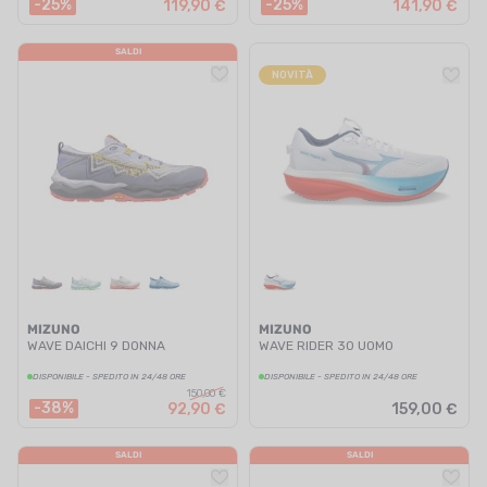
-25%
-25%
119,90 €
141,90 €
SALDI
NOVITÀ
MIZUNO
MIZUNO
WAVE DAICHI 9 DONNA
WAVE RIDER 30 UOMO
DISPONIBILE - SPEDITO IN 24/48 ORE
DISPONIBILE - SPEDITO IN 24/48 ORE
150,00 €
-38%
92,90 €
159,00 €
SALDI
SALDI