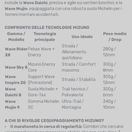
include la
Wave Daichi
, precisa e agile sui sentieri boschivi, e la
Wave Mujin
, equipaggiata con una robusta suola Michelin per i
terreni montani accidentati.
CONFRONTO DELLE TECNOLOGIE MIZUNO
Gamma /
Tecnologia
Peso medio
Uso ideale
Modello
principale
/ Drop
Strada /
Wave Rider
Pebax Wave +
280g /
Allenamento
28
Enerzy
12mm
quotidiano
Mizuno Enerzy
Strada / Comfort
300g /
Wave Sky 8
Core
massimo
8mm
Wave
Support Wave
305g /
Strada / Stabilità
Inspire 20
(Pronazione)
12mm
Wave
Suola Michelin +
Trail tecnico /
300g /
Daichi 8
Gore-Tex
Polivalente
6mm
Wave
Gomma Michelin
Ultra-Trail /
340g /
Mujin 9
OC
Montagna
10mm
A CHI SI RIVOLGE L'EQUIPAGGIAMENTO MIZUNO?
Il maratoneta in cerca di regolarità:
Corridori che cercano