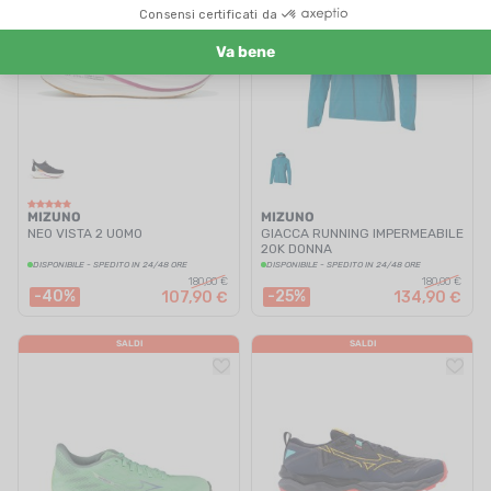
MIZUNO
MIZUNO
NEO VISTA 2 UOMO
GIACCA RUNNING IMPERMEABILE
20K DONNA
DISPONIBILE - SPEDITO IN 24/48 ORE
DISPONIBILE - SPEDITO IN 24/48 ORE
180,00 €
180,00 €
-40%
-25%
107,90 €
134,90 €
SALDI
SALDI