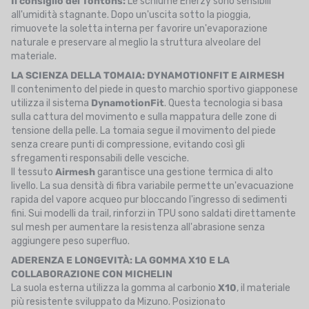
Il consiglio dei Tontons:
Le schiume Enerzy sono sensibili
all'umidità stagnante. Dopo un'uscita sotto la pioggia,
rimuovete la soletta interna per favorire un'evaporazione
naturale e preservare al meglio la struttura alveolare del
materiale.
LA SCIENZA DELLA TOMAIA: DYNAMOTIONFIT E AIRMESH
Il contenimento del piede in questo marchio sportivo giapponese
utilizza il sistema
DynamotionFit
. Questa tecnologia si basa
sulla cattura del movimento e sulla mappatura delle zone di
tensione della pelle. La tomaia segue il movimento del piede
senza creare punti di compressione, evitando così gli
sfregamenti responsabili delle vesciche.
Il tessuto
Airmesh
garantisce una gestione termica di alto
livello. La sua densità di fibra variabile permette un'evacuazione
rapida del vapore acqueo pur bloccando l'ingresso di sedimenti
fini. Sui modelli da trail, rinforzi in TPU sono saldati direttamente
sul mesh per aumentare la resistenza all'abrasione senza
aggiungere peso superfluo.
ADERENZA E LONGEVITÀ: LA GOMMA X10 E LA
COLLABORAZIONE CON MICHELIN
La suola esterna utilizza la gomma al carbonio
X10
, il materiale
più resistente sviluppato da Mizuno. Posizionato