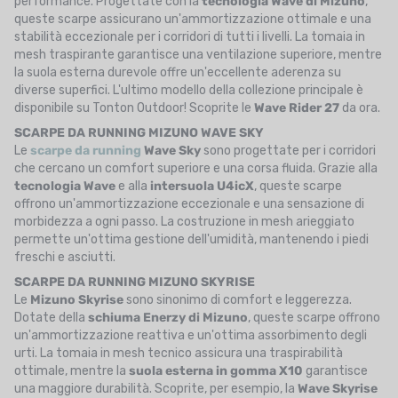
performance. Progettate con la
tecnologia Wave di Mizuno
,
queste scarpe assicurano un'ammortizzazione ottimale e una
stabilità eccezionale per i corridori di tutti i livelli. La tomaia in
mesh traspirante garantisce una ventilazione superiore, mentre
la suola esterna durevole offre un'eccellente aderenza su
diverse superfici. L'ultimo modello della collezione principale è
disponibile su Tonton Outdoor! Scoprite le
Wave Rider 27
da ora.
SCARPE DA RUNNING MIZUNO WAVE SKY
Le
scarpe da running
Wave Sky
sono progettate per i corridori
che cercano un comfort superiore e una corsa fluida. Grazie alla
tecnologia Wave
e alla
intersuola U4icX
, queste scarpe
offrono un'ammortizzazione eccezionale e una sensazione di
morbidezza a ogni passo. La costruzione in mesh arieggiato
permette un'ottima gestione dell'umidità, mantenendo i piedi
freschi e asciutti.
SCARPE DA RUNNING MIZUNO SKYRISE
Le
Mizuno Skyrise
sono sinonimo di comfort e leggerezza.
Dotate della
schiuma Enerzy di Mizuno
, queste scarpe offrono
un'ammortizzazione reattiva e un'ottima assorbimento degli
urti. La tomaia in mesh tecnico assicura una traspirabilità
ottimale, mentre la
suola esterna in gomma X10
garantisce
una maggiore durabilità. Scoprite, per esempio, la
Wave Skyrise