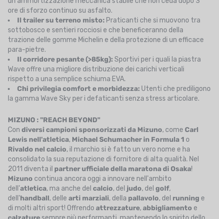
un'ammortizzazione meccanica stabile che non ceda dopo 3
ore di sforzo continuo su asfalto.
Il trailer su terreno misto:
Praticanti che si muovono tra
sottobosco e sentieri rocciosi e che beneficeranno della
trazione delle gomme Michelin e della protezione di un efficace
para-pietre.
Il corridore pesante (>85kg):
Sportivi per i quali la piastra
Wave offre una migliore distribuzione dei carichi verticali
rispetto a una semplice schiuma EVA.
Chi privilegia comfort e morbidezza:
Utenti che prediligono
la gamma Wave Sky per i defaticanti senza stress articolare.
MIZUNO : "REACH BEYOND"
Con
diversi campioni sponsorizzati da Mizuno
, come
Carl
Lewis nell'atletica
,
Michael Schumacher in Formula 1
o
Rivaldo nel calcio
, il marchio si è fatto un vero nome e ha
consolidato la sua reputazione di fornitore di alta qualità. Nel
2011 diventa il
partner ufficiale della maratona di Osaka
!
Mizuno
continua ancora oggi a innovare nell'ambito
dell'
atletica
, ma anche del
calcio
, del
judo
, del
golf
,
dell'
handball
, delle
arti
marziali
, della
pallavolo
, del
running
e
di molti altri sport! Offrendo
attrezzature
,
abbigliamento
e
calzature
sempre più performanti, mantenendo lo spirito dello