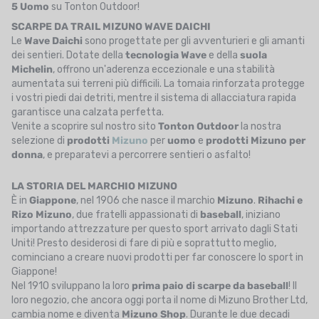
5 Uomo
su Tonton Outdoor!
SCARPE DA TRAIL MIZUNO WAVE DAICHI
Le
Wave Daichi
sono progettate per gli avventurieri e gli amanti
dei sentieri. Dotate della
tecnologia Wave
e della
suola
Michelin
, offrono un'aderenza eccezionale e una stabilità
aumentata sui terreni più difficili. La tomaia rinforzata protegge
i vostri piedi dai detriti, mentre il sistema di allacciatura rapida
garantisce una calzata perfetta.
Venite a scoprire sul nostro sito
Tonton Outdoor
la nostra
selezione di
prodotti
Mizuno
per
uomo
e
prodotti Mizuno per
donna
, e preparatevi a percorrere sentieri o asfalto!
LA STORIA DEL MARCHIO MIZUNO
È in
Giappone
, nel 1906 che nasce il marchio
Mizuno
.
Rihachi e
Rizo Mizuno
, due fratelli appassionati di
baseball
, iniziano
importando attrezzature per questo sport arrivato dagli Stati
Uniti! Presto desiderosi di fare di più e soprattutto meglio,
cominciano a creare nuovi prodotti per far conoscere lo sport in
Giappone!
Nel 1910 sviluppano la loro
prima paio di scarpe da baseball
! Il
loro negozio, che ancora oggi porta il nome di Mizuno Brother Ltd,
cambia nome e diventa
Mizuno Shop
. Durante le due decadi