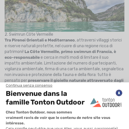
2. Swimrun Côte Vermeille
Tra Pirenei Orientali e Mediterraneo
, attraversi villaggi storici
e riserve naturali protette, nel cuore di una regione ricca di
patrimoni!
La Côte Vermeille, primo swimrun di Francia, è
eco-responsabile
e cerca in molti modi di limitare il suo
impatto ambientale. Limitazione del numero di partecipanti,
vigilanza ambientale, firma di una carta ambientale, segnaletica
non invasiva e protezione della fauna e della flora: tutto è
pensato per
preservare il gioiello naturale attraversato dagli
atleti di swimrun
!
Qui hai ben 5 opzioni:
La
corta
: 12,8 km, 5 tratti di corsa su 10,74 km di cui uno lungo
3,47 km, 5 tratti di nuoto su 2,11 km di cui uno lungo 0,76 km,
328 m D+, in coppia!
La
media
: 26,6 km, 9 tratti di corsa su 22,44 km di cui uno lungo
4,10 km, 9 tratti di nuoto su 4,06 km di cui uno lungo 0,94 km,
738 m D+, in coppia!