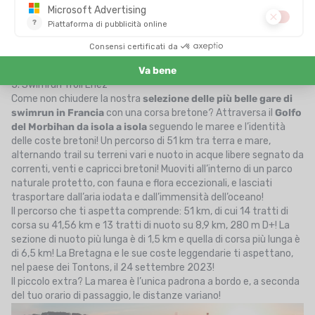
5. Swimrun Troll Enez
Come non chiudere la nostra
selezione delle più belle gare di
swimrun in Francia
con una corsa bretone? Attraversa il
Golfo
del Morbihan
da isola a isola
seguendo le maree e l’identità
delle coste bretoni! Un percorso di 51 km tra terra e mare,
alternando trail su terreni vari e nuoto in acque libere segnato da
correnti, venti e capricci bretoni! Muoviti all’interno di un parco
naturale protetto, con fauna e flora eccezionali, e lasciati
trasportare dall’aria iodata e dall’immensità dell’oceano!
Il percorso che ti aspetta comprende: 51 km, di cui 14 tratti di
corsa su 41,56 km e 13 tratti di nuoto su 8,9 km, 280 m D+! La
sezione di nuoto più lunga è di 1,5 km e quella di corsa più lunga è
di 6,5 km! La Bretagna e le sue coste leggendarie ti aspettano,
nel paese dei Tontons, il 24 settembre 2023!
Il piccolo extra? La marea è l’unica padrona a bordo e, a seconda
del tuo orario di passaggio, le distanze variano!