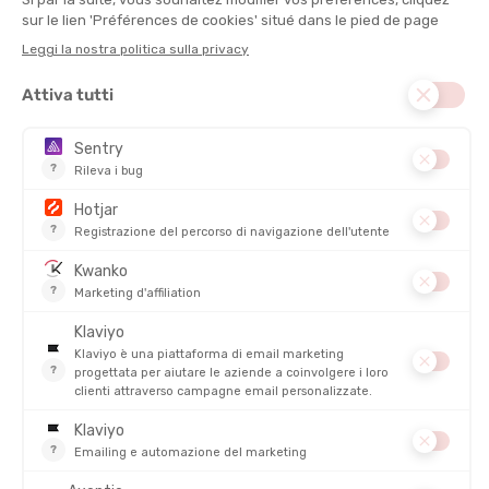
Per questo hai 4 formati:
La
tranquilla
: 5 km, 3 tratti di corsa su 3,5 km e 3 tratti di nuoto
su 1,5 km in coppia! Puoi gareggiare tra adulto e bambino!
La
selvaggia
: 10 km, 4 tratti di corsa su 7,3 km e 4 tratti di
nuoto su 2,7 km in coppia! Puoi gareggiare tra adulto e bambino
o ragazzo!
L’
audace
: 20 km, 5 tratti di corsa su 17 km e 6 tratti di nuoto su
3 km in coppia!
L’
ambiziosa
: 40 km, 5 tratti di corsa su 33 km e 6 tratti di nuoto
su 7 km in coppia!
Il piccolo extra? Gare miste tra bambini e adulti e un’Ambitiosa a
staffetta!
4. Swimrun Embrun Serre-Ponçon
Nascosto nel cuore delle Hautes-Alpes
, circondato dai