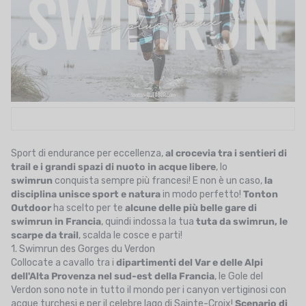
UTRIZIONE
MARCHI
SALDI
CARTA REGALO
IL MIO CARRELLO
Sport di endurance per eccellenza,
al crocevia tra i sentieri di
I MIEI PREFERITI
trail e i grandi spazi di nuoto in acque libere
, lo
swimrun
conquista sempre più francesi! E non è un caso,
la
IL BLOG DEI TONTONS
disciplina unisce sport e natura
in modo perfetto!
Tonton
Outdoor
ha scelto per te
alcune delle più belle gare di
CONTATTO
swimrun in Francia
, quindi indossa la tua
tuta da swimrun
, le
scarpe da trail
, scalda le cosce e parti!
1. Swimrun des Gorges du Verdon
Collocate a cavallo tra i
dipartimenti del Var e delle Alpi
dell'Alta Provenza nel sud-est della Francia
, le Gole del
Verdon sono note in tutto il mondo per i canyon vertiginosi con
acque turchesi e per il celebre lago di Sainte-Croix!
Scenario di