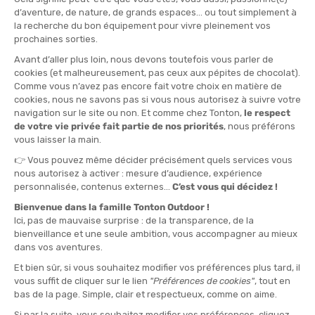
La
lunga
: 47,2 km, 13 tratti di corsa su 40,30 km di cui uno lungo
17,08 km, 13 tratti di nuoto su 6,94 km di cui uno lungo 1,01 km,
1863 m D+, in coppia!
L’
ultra
(gara qualificante per l’Otillo svedese): 63,3 km, 18 tratti
di corsa su 54,73 km di cui uno lungo 17,08 km, 17 tratti di nuoto
su 8,66 km di cui uno lungo 1,01 km, 2498 m D+, in coppia!
Il piccolo extra? L’
ultra a staffetta
: 63,3 km e 2498 m D+, divisi
in tre tronconi!
3. Swimrun Côte Sud Landes
Nel paese dei surfisti, alcuni hanno deciso di scambiare la tavola
con la
tuta da swimrun e le scarpe da trail
! Tra terra e mare, le
Landes ti offrono
paesaggi mozzafiato, tra oceano, lago e
canali, scogliere, foreste di pini e dune
a perdita d’occhio!
Percorri i sentieri tra paesaggi preservati!