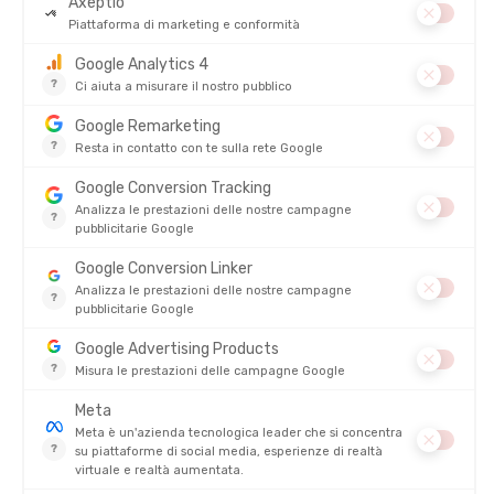
massicci vertiginosi degli Écrins
,
il lago di Serre-Ponçon e la
valle di Embrun
offrono uno spettacolo eccezionale agli atleti
di swimrun che vi si avventurano! Riflettendo cime che superano
i 2000 m, il lago di Serre-Ponçon mostra le sue acque di colore
mediterraneo, impressionante per la sua immensità! Immergiti
nel cuore di questo spettacolo percorrendo i sentieri che
dominano il lago e avventurandoti nelle sue acque blu!
Tre percorsi ti aspettano:
Lo
Sprint
: 11 km, 6 tratti di corsa su 8,2 km di cui uno lungo 4,8
km, 5 tratti di nuoto su 2,8 km di cui uno lungo 800 m, 296 m D+,
in coppia o in solo!
Il
Classic
: 23,6 km, 9 tratti di corsa su 19,25 km di cui uno lungo
8,2 km, 8 tratti di nuoto su 4,35 km di cui uno lungo 800 m, 747
m D+, in coppia o in solo!
Il
Night
: 41,5 km, 10 tratti di corsa su 34,3 km di cui uno lungo
15,8 km, 9 tratti di nuoto su 7,2 km di cui uno lungo 2,35 km,
1303 m D+, in coppia!
Il piccolo extra? Il formato Night che si svolge dal tramonto
all’alba, per sensazioni di libertà fuori dal tempo!