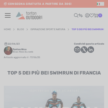
📦 CONSEGNA GRATUITA A PARTIRE DA 30€!
IT
o content
0
HOME
BLOG
ISPIRAZIONE SPORT E NATURA
TOP 5 DEI PIÙ BEI SWIMRUN DI
UOMO
22/06/23
Condividi questo articolo
Tonton Nico
DONNA
Alias Nico du web
Articolo aggiornato il : 17/06/25
RAIL / CORSA
TOP 5 DEI PIÙ BEI SWIMRUN DI FRANCIA
SCURSIONISMO / VIAGGIO
RIATHLON / NUOTO
LTRI SPORT
ELETTRONICA