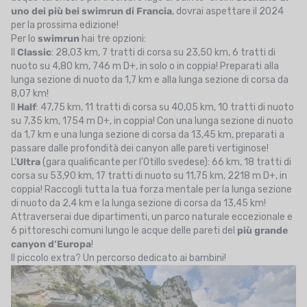
uno dei più bei swimrun di Francia
, dovrai aspettare il 2024
per la prossima edizione!
Per lo
swimrun
hai tre opzioni:
Il
Classic
: 28,03 km, 7 tratti di corsa su 23,50 km, 6 tratti di
nuoto su 4,80 km, 746 m D+, in solo o in coppia! Preparati alla
lunga sezione di nuoto da 1,7 km e alla lunga sezione di corsa da
8,07 km!
Il
Half
: 47,75 km, 11 tratti di corsa su 40,05 km, 10 tratti di nuoto
su 7,35 km, 1754 m D+, in coppia! Con una lunga sezione di nuoto
da 1,7 km e una lunga sezione di corsa da 13,45 km, preparati a
passare dalle profondità dei canyon alle pareti vertiginose!
L’
Ultra
(gara qualificante per l’Otillo svedese): 66 km, 18 tratti di
corsa su 53,90 km, 17 tratti di nuoto su 11,75 km, 2218 m D+, in
coppia! Raccogli tutta la tua forza mentale per la lunga sezione
di nuoto da 2,4 km e la lunga sezione di corsa da 13,45 km!
Attraverserai due dipartimenti, un parco naturale eccezionale e
6 pittoreschi comuni lungo le acque delle pareti del
più grande
canyon d’Europa
!
Il piccolo extra? Un percorso dedicato ai bambini!