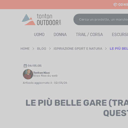
📦 CON
o content
UOMO
DONNA
TRAIL / CORSA
ESCURSI
HOME
BLOG
ISPIRAZIONE SPORT E NATURA
LE PIÙ BE
06/05/25
Tonton Nico
Alias Nico du web
Articolo aggiornato il : 02/05/26
LE PIÙ BELLE GARE (TR
QUES