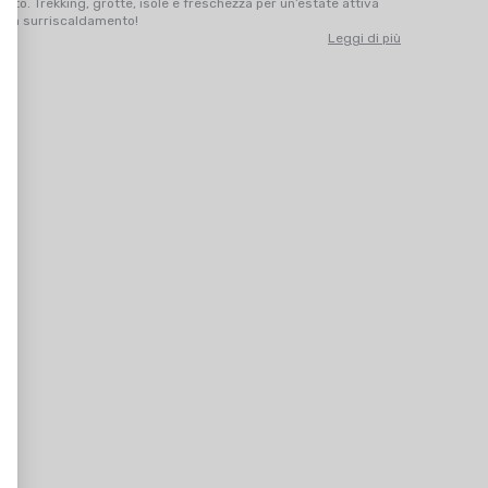
osto. Trekking, grotte, isole e freschezza per un’estate attiva
nza surriscaldamento!
Leggi di più