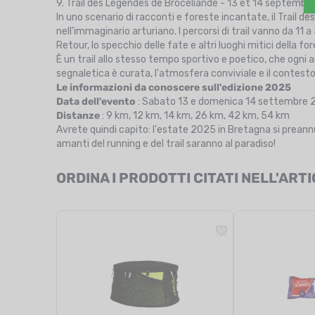
9. Trail des Légendes de Brocéliande - 13 et 14 septembre
In uno scenario di racconti e foreste incantate, il Trail 
nell'immaginario arturiano. I percorsi di trail vanno da 11
Retour, lo specchio delle fate e altri luoghi mitici della fo
È un trail allo stesso tempo sportivo e poetico, che ogni
segnaletica è curata, l'atmosfera conviviale e il conte
Le informazioni da conoscere sull'edizione 2025
Data dell'evento
: Sabato 13 e domenica 14 settembre
Distanze
: 9 km, 12 km, 14 km, 26 km, 42 km, 54 km
Avrete quindi capito: l'estate 2025 in Bretagna si preannu
amanti del running e del trail saranno al paradiso!
ORDINA I PRODOTTI CITATI NELL'ART