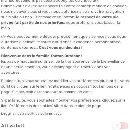
ag
zzafiato sulla Côte d'Émeraude.
se
l percorso tecnico e suggestivo. I 230 m di dislivello positivo si
o la prova una vera sfida per i trailer esperti. Attenzione: le
tique)
inedita nel cuore della città dei Duchi. Il 1° giugno 2025 Nantes si
, con tre percorsi da 8 km, 16 km e 24 km. Partenze e arrivi sono
i e siti culturali affascinanti, con passaggi eccezionali aperti per
 e un arrivo conviviale sull'île de Nantes.
 il dibattito è tanto animato quanto gli incitamenti del pubblico
e convinto o un nantese orgoglioso di esserlo, questa gara è fatta