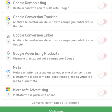
ntazione e del sonno.
2025
inistère)
paesaggi spettacolari e l'alta affluenza. Organizzato sulla costa
 km, 37 km e 57 km. Le partenze avvengono dal velodromo di
u, sito mitico affacciato sull'oceano Atlantico.
un'alternanza di scogliere, calette, brughiere marine e panorami
del successo popolare di questo evento.
ère)
corsa e avventura insulare. Propone un 10,5 km e una mezza
a isola al largo di Roscoff. I paesaggi sono sublimi, tra spiagge di
 organizzata per i corridori. L'organizzazione è calorosa, quasi
rail e weekend di relax.