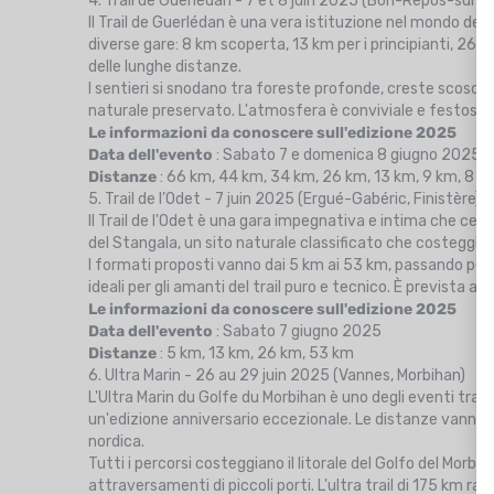
4. Trail de Guerlédan - 7 et 8 juin 2025 (Bon-Repos-sur-
Il Trail de Guerlédan è una vera istituzione nel mondo del
diverse gare: 8 km scoperta, 13 km per i principianti, 26 k
delle lunghe distanze.
I sentieri si snodano tra foreste profonde, creste scosces
naturale preservato. L'atmosfera è conviviale e festosa,
Le informazioni da conoscere sull'edizione 2025
Data dell'evento
: Sabato 7 e domenica 8 giugno 2025
Distanze
: 66 km, 44 km, 34 km, 26 km, 13 km, 9 km, 8 k
5. Trail de l’Odet - 7 juin 2025 (Ergué-Gabéric, Finistère)
Il Trail de l'Odet è una gara impegnativa e intima che cel
del Stangala, un sito naturale classificato che costeggia il 
I formati proposti vanno dai 5 km ai 53 km, passando per i 13
ideali per gli amanti del trail puro e tecnico. È prevista
Le informazioni da conoscere sull'edizione 2025
Data dell'evento
: Sabato 7 giugno 2025
Distanze
: 5 km, 13 km, 26 km, 53 km
6. Ultra Marin - 26 au 29 juin 2025 (Vannes, Morbihan)
L'Ultra Marin du Golfe du Morbihan è uno degli eventi trai
un'edizione anniversario eccezionale. Le distanze vanno
nordica.
Tutti i percorsi costeggiano il litorale del Golfo del Morbih
attraversamenti di piccoli porti. L'ultra trail di 175 km ra