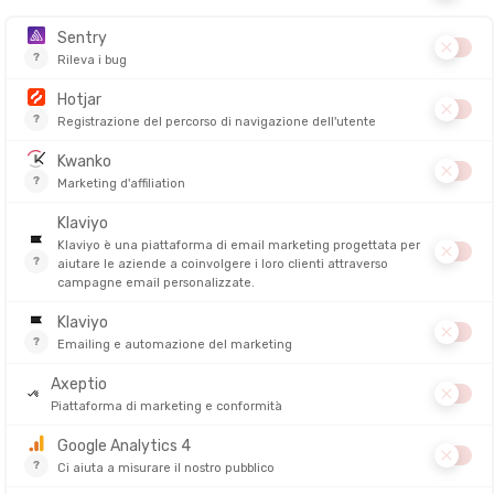
Blavet, Côtes-d’Armor)
 trail bretone. Intorno al celebre lago di Guerlédan vengono proposte
m e 36 km per i confermati, e un ultra di 65 km per gli appassionati
e, antiche cave di ardesia e salite tecniche, in un ambiente
 con numerosi volontari e animazioni durante tutto il weekend.
m
ebra la sua 20ª edizione quest'anno. Vi immerge nella valle selvaggia
fiume Odet, con le sue scogliere, i boschi e i tratti tecnici.
 e i 26 km. I percorsi sono molto fisici, con tratti ripidi e stretti,
 anche una camminata di 12 km per accompagnatori o escursionisti.
l più emblematici di Francia. Festeggia quest'anno i suoi 20 anni con
 dai 29 km ai 175 km, con anche una staffetta e una camminata
an, alternando spiagge, sentieri costieri, tratti urbani e
ppresenta una sfida importante per i corridori delle lunghe distanze,