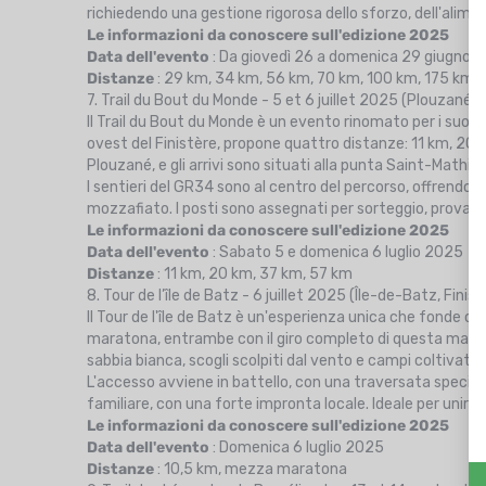
richiedendo una gestione rigorosa dello sforzo, dell'alime
Le informazioni da conoscere sull'edizione 2025
Data dell'evento
: Da giovedì 26 a domenica 29 giugno 
Distanze
: 29 km, 34 km, 56 km, 70 km, 100 km, 175 km
7. Trail du Bout du Monde - 5 et 6 juillet 2025 (Plouzané, F
Il Trail du Bout du Monde è un evento rinomato per i suoi 
ovest del Finistère, propone quattro distanze: 11 km, 20
Plouzané, e gli arrivi sono situati alla punta Saint-Mathie
I sentieri del GR34 sono al centro del percorso, offrendo 
mozzafiato. I posti sono assegnati per sorteggio, prova 
Le informazioni da conoscere sull'edizione 2025
Data dell'evento
: Sabato 5 e domenica 6 luglio 2025
Distanze
: 11 km, 20 km, 37 km, 57 km
8. Tour de l’île de Batz - 6 juillet 2025 (Île-de-Batz, Finist
Il Tour de l'île de Batz è un'esperienza unica che fonde 
maratona, entrambe con il giro completo di questa magnific
sabbia bianca, scogli scolpiti dal vento e campi coltivati.
L'accesso avviene in battello, con una traversata speciale
familiare, con una forte impronta locale. Ideale per unire t
Le informazioni da conoscere sull'edizione 2025
Data dell'evento
: Domenica 6 luglio 2025
Distanze
: 10,5 km, mezza maratona