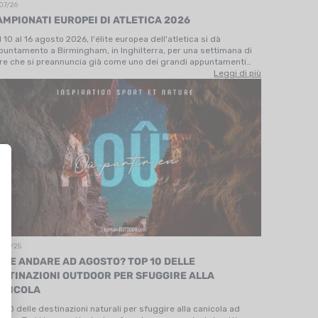
07/26
AMPIONATI EUROPEI DI ATLETICA 2026
l 10 al 16 agosto 2026, l'élite europea dell'atletica si dà
puntamento a Birmingham, in Inghilterra, per una settimana di
re che si preannuncia già come uno dei grandi appuntamenti
ortivi dell'estate. Dopo il ritiro della candidatura di Budapest, è
Leggi di più
Alexander…
/07/25
OVE ANDARE AD AGOSTO? TOP 10 DELLE
ESTINAZIONI OUTDOOR PER SFUGGIRE ALLA
ANICOLA
p 10 delle destinazioni naturali per sfuggire alla canicola ad