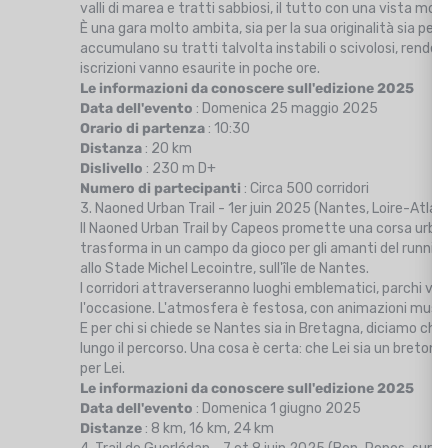
valli di marea e tratti sabbiosi, il tutto con una vista mo
È una gara molto ambita, sia per la sua originalità sia per i
accumulano su tratti talvolta instabili o scivolosi, rendend
iscrizioni vanno esaurite in poche ore.
Le informazioni da conoscere sull'edizione 2025
Data dell'evento
: Domenica 25 maggio 2025
Orario di partenza
: 10:30
Distanza
: 20 km
Dislivello
: 230 m D+
Numero di partecipanti
: Circa 500 corridori
3. Naoned Urban Trail - 1er juin 2025 (Nantes, Loire-Atlan
Il Naoned Urban Trail by Capeos promette una corsa urbana 
trasforma in un campo da gioco per gli amanti del running
allo Stade Michel Lecointre, sull'île de Nantes.
I corridori attraverseranno luoghi emblematici, parchi verd
l'occasione. L'atmosfera è festosa, con animazioni musicali
E per chi si chiede se Nantes sia in Bretagna, diciamo che
lungo il percorso. Una cosa è certa: che Lei sia un breton
per Lei.
Le informazioni da conoscere sull'edizione 2025
Data dell'evento
: Domenica 1 giugno 2025
Distanze
: 8 km, 16 km, 24 km