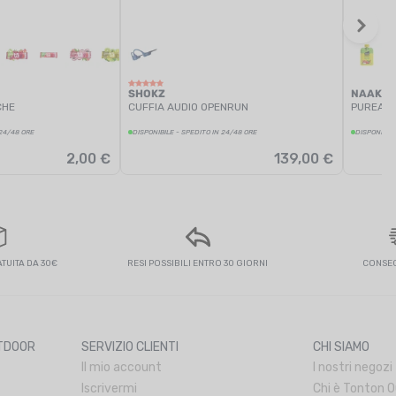
SHOKZ
NAAK
CHE
CUFFIA AUDIO OPENRUN
PUREA E
 24/48 ORE
DISPONIBILE - SPEDITO IN 24/48 ORE
DISPONIBILE
2,00 €
139,00 €
UITA DA 30€
RESI POSSIBILI ENTRO 30 GIORNI
CONSEG
UTDOOR
SERVIZIO CLIENTI
CHI SIAMO
Il mio account
I nostri negozi
Iscrivermi
Chi è Tonton 