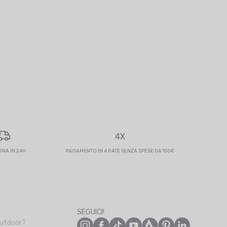
5,00 €
NERGETICA ULTRA-ENDURANCE
 - SPEDITO IN 24/48 ORE
4,00 €
4X
NA IN 24H
PAGAMENTO IN 4 RATE SENZA SPESE DA 150€
SEGUICI!
Outdoor?