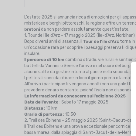
L'estate 2025 si annuncia ricca di emozioni per gli appassio
misteriose e borghi pittoreschi, la regione offre un terreno 
bretoni
da non perdere assolutamente quest'estate.
1. Tour de l’île d’Arz - 17 maggio 2025 (Île-d'Arz, Morbihan)
Dopo diversi anni di assenza, il
Tour de l’île d’Arz
torna in 
un'occasione rara per scoprire i paesaggi preservati di q
insulare.
Il
percorso di 10 km
combina strade, vie rurali e sentieri c
battelli da Vannes o Séné, e l'arrivo è nel cuore del borgo, 
alcune salite da gestire intorno al paese nella seconda pa
I pettorali sono da ritirare in loco il giorno prima o la ma
All'arrivo i partecipanti vengono accolti con una galett
prevedere denaro contante, poiché l'isola non dispone d
Le informazioni da conoscere sull'edizione 2025
Data dell'evento
: Sabato 17 maggio 2025
Distanza
: 10 km
Orario di partenza
: 10:30
2. Trail des Ébihens - 25 maggio 2025 (Saint-Jacut-de-l
Il Trail des Ébihens è una prova eccezionale per cornice 
bassa marea, dalla spiaggia di Saint-Jacut-de-la-Mer fino a