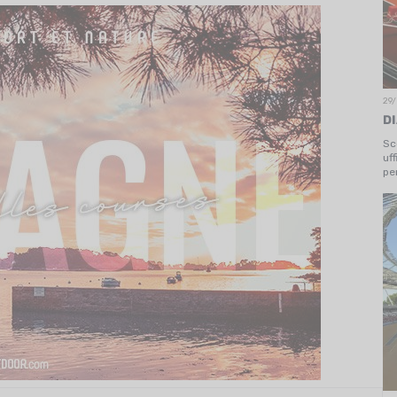
29/
D
Sc
uf
pe