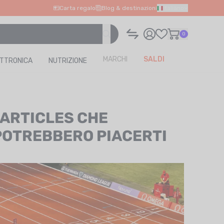
Carta regalo
Blog & destinazioni
Italiano
0
MARCHI
SALDI
ETTRONICA
NUTRIZIONE
I ARTICLES CHE
POTREBBERO PIACERTI