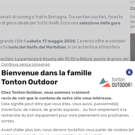
16/
C
Da
nati di running e trail in Bretagna. Tra sentieri costieri, foreste
ap
di gioco ideale per tutti i livelli. Ecco una
selezione delle gare
ga
sp
l'
grande stile il
sabato 17 maggio 2025
. L'evento offre ai corridori
uesta
isola del Golfo del Morbihan
, in un'autentica atmosfera
ostieri. La partenza è fissata alle 10:30 a Béluré, punto di arrivo dei
in place de la Grée. I primi cinque chilometri sono veloci, prima di
rte.
ttina della gara, e è previsto un rifornimento a metà percorso.
e-saucisse e una bevanda in un'atmosfera festosa. Si raccomanda di
i bancomat.
08
D
D
a-Mer, Côtes-d’Armor)
C
e formato. Questa gara unica propone 20 km tra mare e terra, a
ll'isola privata des Ébihens. Attraverserete spiagge, sentieri ripidi,
To