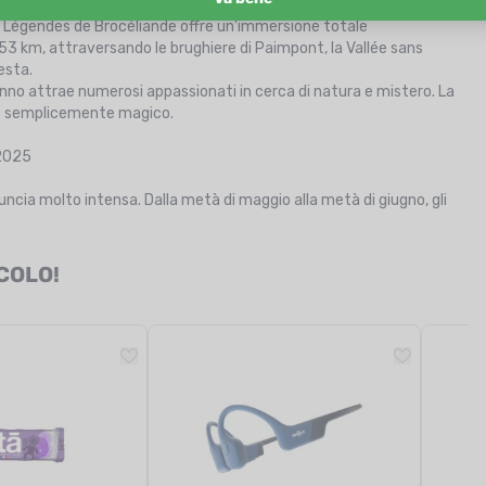
 2025 (Paimpont, Ille-et-Vilaine)
des Légendes de Brocéliande offre un'immersione totale
 a 53 km, attraversando le brughiere di Paimpont, la Vallée sans
resta.
 anno attrae numerosi appassionati in cerca di natura e mistero. La
sto semplicemente magico.
 2025
ncia molto intensa. Dalla metà di maggio alla metà di giugno, gli
ICOLO!