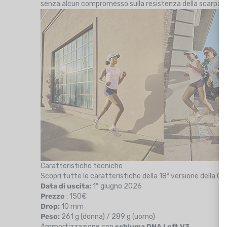
senza alcun compromesso sulla resistenza della scarpa o s
Caratteristiche tecniche
Scopri tutte le caratteristiche della 18ª versione della Gh
Data di uscita:
1° giugno 2026
Prezzo
: 150€
Drop:
10 mm
Peso:
261 g (donna) / 289 g (uomo)
Ammortizzazione con
schiuma DNA Loft V3