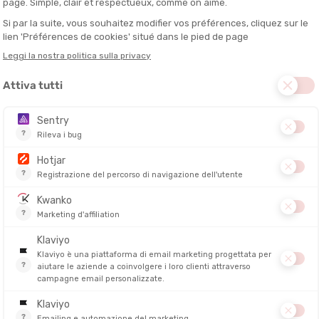
ul comfort del runner nel corso dei chilometri.
ost: