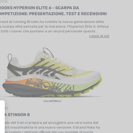
07/26
ROOKS HYPERION ELITE 6 - SCARPA DA
OMPETIZIONE: PRESENTAZIONE, TEST E RECENSIONI
 brand di running Brooks ha svelato la nuova generazione della
a scarpa elite pensata per la maratona: l'Hyperion Elite 6. Attesa
 tutti i runner che puntano a un record personale questo
tunno, questa versione promette di essere la più completa della
Leggi di più
nea Elite. Piastra in carbonio riprogettata,…
/07/26
OKA STINSON 8
 mondo del trail si prepara ad accogliere una vera icona del
mfort massimalista in una nuova versione. Il brand Hoka ha
pena svelato i dettagli ufficiali del suo modello di punta