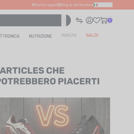
Carta regalo
Blog & destinazioni
Italiano
0
MARCHI
SALDI
ETTRONICA
NUTRIZIONE
I ARTICLES CHE
POTREBBERO PIACERTI