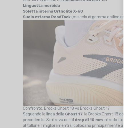
Linguetta morbida
Soletta interna Ortholite X-60
Suola esterna RoadTack
(miscela di gomma e silice ricic
Confronto: Brooks Ghost 18 vs Brooks Ghost 17
Seguendo la linea della
Ghost 17
, la Brooks Ghost 18 con
precedente. Si ritrova così il
drop di 10 mm
introdotto su
al tallone. I miglioramenti si collocano principalmente a li