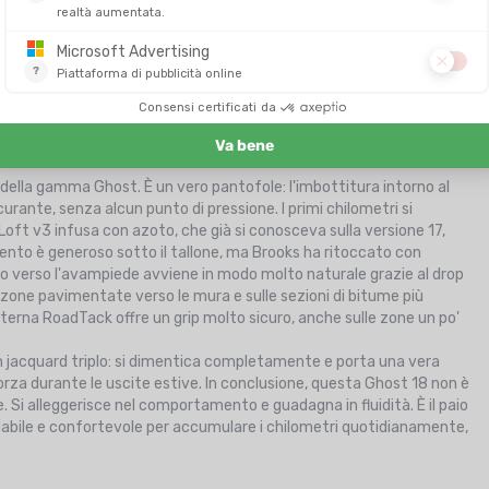
 una linguetta morbida e di una soletta interna Ortholite X-60, per
rimbalzo a ogni passo.
tro negozio di Vannes
, ha calzato questa Ghost 18 per il suo
unner locali, partendo dal negozio del centro di Vannes fino a
so della gamma Ghost. È un vero pantofole: l'imbottitura intorno al
curante, senza alcun punto di pressione. I primi chilometri si
oft v3 infusa con azoto, che già si conosceva sulla versione 17,
to è generoso sotto il tallone, ma Brooks ha ritoccato con
aggio verso l'avampiede avviene in modo molto naturale grazie al drop
e zone pavimentate verso le mura e sulle sezioni di bitume più
esterna RoadTack offre un grip molto sicuro, anche sulle zone un po'
 jacquard triplo: si dimentica completamente e porta una vera
rza durante le uscite estive. In conclusione, questa Ghost 18 non è
 Si alleggerisce nel comportamento e guadagna in fluidità. È il paio
fidabile e confortevole per accumulare i chilometri quotidianamente,