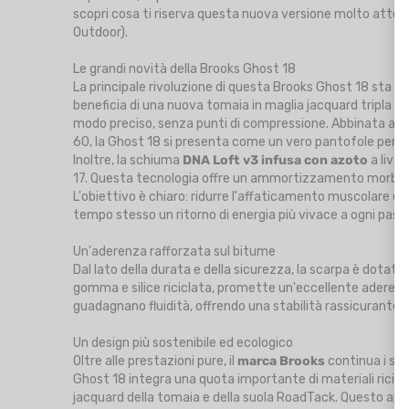
scopri cosa ti riserva questa nuova versione molto attes
Outdoor).
Le grandi novità della Brooks Ghost 18
La principale rivoluzione di questa Brooks Ghost 18 sta n
beneficia di una nuova tomaia in maglia jacquard tripla con 
modo preciso, senza punti di compressione. Abbinata a un
60, la Ghost 18 si presenta come un vero pantofole per ac
Inoltre, la schiuma
DNA Loft v3 infusa con azoto
a live
17. Questa tecnologia offre un ammortizzamento morbido, 
L'obiettivo è chiaro: ridurre l'affaticamento muscolare e p
tempo stesso un ritorno di energia più vivace a ogni pass
Un'aderenza rafforzata sul bitume
Dal lato della durata e della sicurezza, la scarpa è dotat
gomma e silice riciclata, promette un'eccellente aderenz
guadagnano fluidità, offrendo una stabilità rassicurante per
Un design più sostenibile ed ecologico
Oltre alle prestazioni pure, il
marca Brooks
continua i suoi
Ghost 18 integra una quota importante di materiali riciclat
jacquard della tomaia e della suola RoadTack. Questo appr