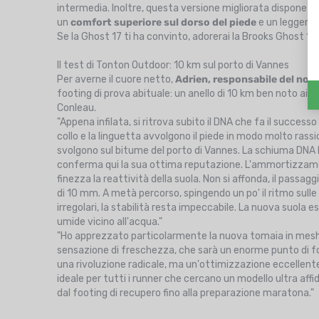
intermedia. Inoltre, questa versione migliorata dispone di
un
comfort superiore sul dorso del piede
e un leggero 
Se la Ghost 17 ti ha convinto, adorerai la Brooks Ghost 18!
Il test di Tonton Outdoor: 10 km sul porto di Vannes
Per averne il cuore netto,
Adrien, responsabile del nos
footing di prova abituale: un anello di 10 km ben noto ai r
Conleau.
"Appena infilata, si ritrova subito il DNA che fa il succes
collo e la linguetta avvolgono il piede in modo molto rassi
svolgono sul bitume del porto di Vannes. La schiuma DNA L
conferma qui la sua ottima reputazione. L'ammortizzamen
finezza la reattività della suola. Non si affonda, il pass
di 10 mm. A metà percorso, spingendo un po' il ritmo sull
irregolari, la stabilità resta impeccabile. La nuova suola 
umide vicino all'acqua."
"Ho apprezzato particolarmente la nuova tomaia in mesh
sensazione di freschezza, che sarà un enorme punto di fo
una rivoluzione radicale, ma un'ottimizzazione eccellente.
ideale per tutti i runner che cercano un modello ultra af
dal footing di recupero fino alla preparazione maratona."