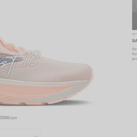
31/
S
Sc
Ou
pr
il 