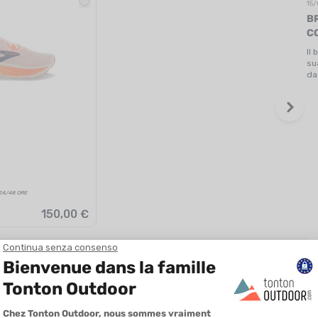
15/
B
C
Il
su
da
au
li
 24/48 ORE
150,00 €
07
H
uo modello più popolare con l'arrivo della
Brooks Ghost 18
. Vero
Il
i comfort e affidabilità, questa nuova versione promette evoluzioni
co
e tu prepari un footing quotidiano o la tua prossima maratona,
ap