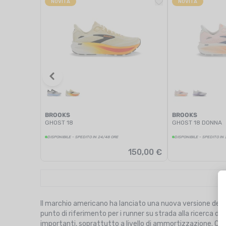
NOVITÀ
NOVITÀ
BROOKS
BROOKS
GHOST 18
GHOST 18 DONNA
DISPONIBILE - SPEDITO IN 24/48 ORE
DISPONIBILE - SPEDITO IN
150,00 €
Il marchio americano ha lanciato una nuova versione del s
punto di riferimento per i runner su strada alla ricerca d
importanti, soprattutto a livello di ammortizzazione. Ch