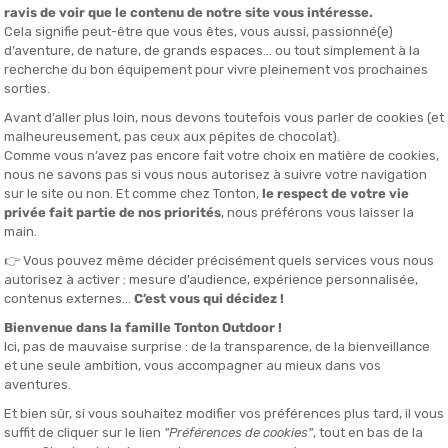
fo
a (trova la
Brooks Ghost 18 uomo
e la
Ghost 18 donna
da Tonton
at
el comfort di accoglienza, che è stato ripensato. La tomaia
filo Roundlight che migliora la traspirabilità avvolgendo il piede in
a linguetta americana morbida e a una soletta interna Ortholite X-
cumulare i chilometri in totale serenità.
llo della suola intermedia è stata confermata come nella versione
leggero e dinamico che ha già dimostrato la sua efficacia.
roteggere le articolazioni durante le uscite lunghe, offrendo al
o.
a della nuova suola esterna
RoadTack
. Realizzata con una miscela di
a su strada, anche con tempo umido. I passaggi a terra
 tutti i tipi di passo neutro.
 sforzi in materia di eco-responsabilità sui suoi modelli iconici. La
i nella sua progettazione, in particolare a livello della mesh
occio permette di ridurre l'impronta di carbonio del prodotto