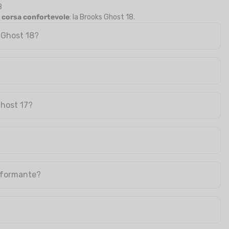
8
 corsa confortevole
: la Brooks Ghost 18.
s Ghost 18?
Ghost 17?
erformante?