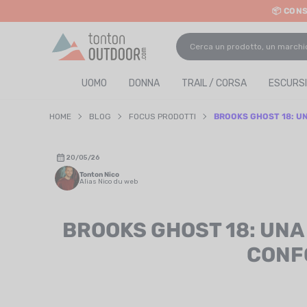
📦 CON
o content
UOMO
DONNA
TRAIL / CORSA
ESCURSI
HOME
BLOG
FOCUS PRODOTTI
BROOKS GHOST 18: U
20/05/26
Tonton Nico
Alias Nico du web
BROOKS GHOST 18: UNA
CONF