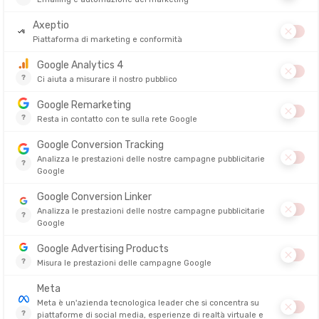
lata)
serva le geometrie che hanno decretato il successo della versione
lla Ghost 17, ideale per un rotolamento fluido e un ottimo comfort
vello della calzata della tomaia e dell'ottimizzazione della suola