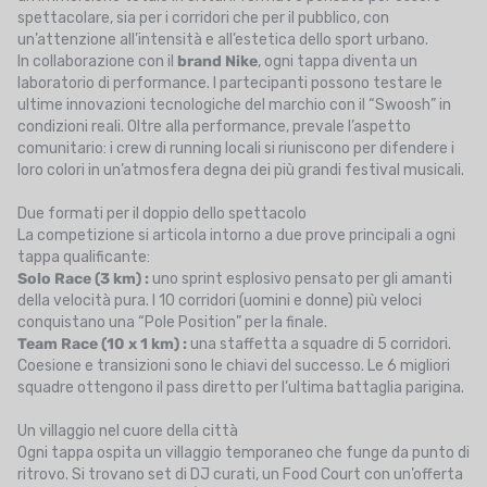
spettacolare, sia per i corridori che per il pubblico, con
un’attenzione all’intensità e all’estetica dello sport urbano.
In collaborazione con il
brand Nike
, ogni tappa diventa un
laboratorio di performance. I partecipanti possono testare le
ultime innovazioni tecnologiche del marchio con il “Swoosh” in
condizioni reali. Oltre alla performance, prevale l’aspetto
comunitario: i crew di running locali si riuniscono per difendere i
loro colori in un’atmosfera degna dei più grandi festival musicali.
Due formati per il doppio dello spettacolo
La competizione si articola intorno a due prove principali a ogni
tappa qualificante:
Solo Race (3 km) :
uno sprint esplosivo pensato per gli amanti
della velocità pura. I 10 corridori (uomini e donne) più veloci
conquistano una “Pole Position” per la finale.
Team Race (10 x 1 km) :
una staffetta a squadre di 5 corridori.
Coesione e transizioni sono le chiavi del successo. Le 6 migliori
squadre ottengono il pass diretto per l’ultima battaglia parigina.
Un villaggio nel cuore della città
Ogni tappa ospita un villaggio temporaneo che funge da punto di
ritrovo. Si trovano set di DJ curati, un Food Court con un’offerta