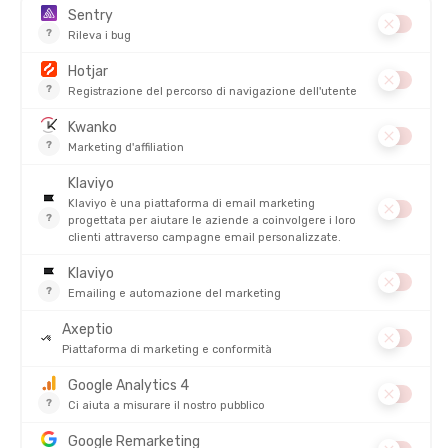
Finale Blocks League Paris
Il 24 maggio, i migliori atleti e le squadre qualificate si
ritroveranno a Parigi al Vélodrome Jacques Anquetil per chiudere
l’evento in apoteosi. Questo “Grand Prix” finale azzera i
contatori: tutto si deciderà in una gara unica con 20 000 € di
premi complessivi da dividere tra i vincitori.
Tabella riepilogativa delle tappe
Città
Date
Luogo
Parigi
13 marzo
La Défense
28
Marsiglia
Esplanade du J4 (Mucem)
marzo
Centro città (da
Lilla
17 aprile
confermare)
Parigi
24
Vélodrome Jacques-
(Finale)
maggio
Anquetil