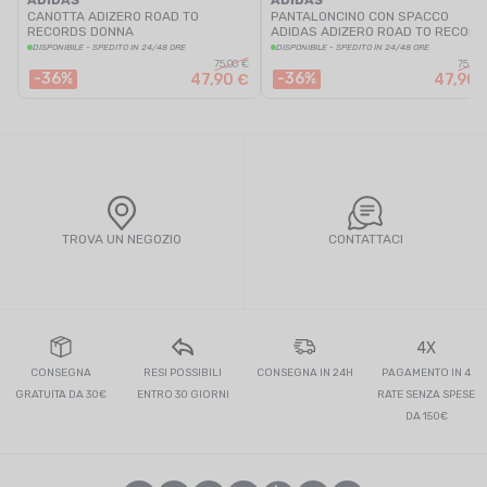
ADIDAS
ADIDAS
CANOTTA ADIZERO ROAD TO
PANTALONCINO CON SPACCO
RECORDS DONNA
ADIDAS ADIZERO ROAD TO RECOR
DONNA
DISPONIBILE - SPEDITO IN 24/48 ORE
DISPONIBILE - SPEDITO IN 24/48 ORE
75,00 €
75,00
-36%
-36%
47,90 €
47,90 
TROVA UN NEGOZIO
CONTATTACI
4X
CONSEGNA
RESI POSSIBILI
CONSEGNA IN 24H
PAGAMENTO IN 4
GRATUITA DA 30€
ENTRO 30 GIORNI
RATE SENZA SPESE
DA 150€