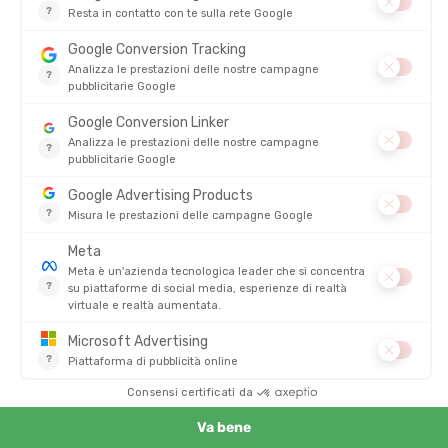
Risultati Blocks League 2026
Ecco tutti i risultati della Blocks League 2026:
Vincitore gara maschile individuale: Amine Brahimi
Vincitrice gara femminile individuale: Augustine Haquet
Vincitore gara a squadre: Eight 8 Lines (la
Team Tonton
Outdoor
si classifica 4ª)
A chi è rivolta la Blocks League?
Contrariamente a quanto si pensa, la Blocks League non è
riservata all’élite. Se il livello alto lotta per i premi in denaro,
l’evento è pensato per tutta la comunità del running:
Gli sprinter urbani :
che amano l’intensità e i formati brevi.
I collettivi e i club :
per cui la staffetta è il formato regina.
I runner “lifestyle” :
che cercano un’atmosfera festosa e un
contesto diverso dalle gare classiche.
FAQ - Tutto sulla Blocks League 2026
Vuoi unirti all’avventura? Ecco le risposte alle domande più
frequenti sulla Blocks League.
Bisogna essere un corridore professionista per