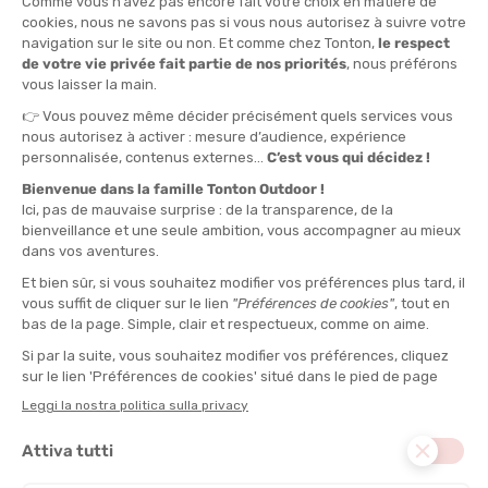
Robin LE HEN
Théodore LIOT
Blocks League Marseille
La città di Marsiglia ospiterà la seconda tappa sull’esplanade du
J4, di fronte al Mucem. Tra terra e mare, il percorso offrirà un
quadro spettacolare dove la gestione del calore e del vento
marino potrà risultare determinante nei tempi della Solo Race.
Blocks League Lille
Ultima occasione per conquistare la qualificazione, la tappa di
Lilla è nota per il suo fervore. Il Nord accoglierà gli atleti per una
battaglia finale prima del Grand Prix. È qui che si distribuiranno gli
ultimi posti per la finale parigina.