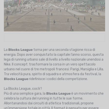
UTRIZIONE
MARCHI
SALDI
CARTA REGALO
IL MIO CARRELLO
La
Blocks League
torna per una seconda stagione ricca di
energia. Dopo aver conquistato la capitale l’anno scorso, questa
I MIEI PREFERITI
lega di running urbano sale di livello a livello nazionale unendosi a
Nike. Il concept: trasformare la corsa in un vero spettacolo
IL BLOG DEI TONTONS
urbano nel cuore di tre metropoli francesi: Parigi, Marsiglia e Lilla.
Tra velocità pura, spirito di squadra e atmosfera da festival, la
CONTATTO
Blocks League
ridefinisce i codici della competizione.
La Blocks League, cos’è?
Più di una semplice gara, la
Blocks League
è un movimento che
celebra la cultura del running in tutte le sue forme.
Allontanandosi dai circuiti di atletica tradizionali, propone
un’immersione totale in città. Il format è pensato per essere