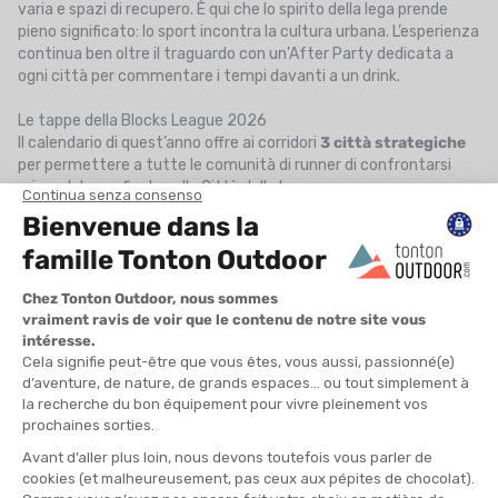
varia e spazi di recupero. È qui che lo spirito della lega prende
pieno significato: lo sport incontra la cultura urbana. L’esperienza
continua ben oltre il traguardo con un’After Party dedicata a
ogni città per commentare i tempi davanti a un drink.
Le tappe della Blocks League 2026
Il calendario di quest’anno offre ai corridori
3 città strategiche
per permettere a tutte le comunità di runner di confrontarsi
prima del gran finale nella Città della Luce.
Blocks League Paris
Il via della competizione si dà venerdì 13 marzo 2026, nel cuore
del quartiere degli affari de La Défense. In questo scenario
futuristico, i corridori si sfideranno ai piedi delle torri su un
tracciato rapido e rettilineo. Una tappa notturna che promette
un’atmosfera elettrica per lanciare la stagione.
Per l’occasione, una squadra Tonton Outdoor sarà presente.
Composizione della squadra Tonton Outdoor :
Noémie ZAMIA
Alix VERMEULEN
Bryan LE TOQUIN