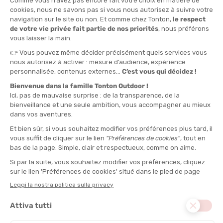
130
QUANTITÀ
-
>> CLICK & COLLECT
Vedi le scorte del negozio
DISPONIBILE!
CONSEGNA GRATUITA
CASHBACK
Spedito in 24/48 ore
Da 30 € di acquisto
Guadagna
5,50 €
con
questo acquisto!
IMPUGNATURA :
Guanti
NUMERO DI SEZIONI :
tre
PUNTA :
Classica
PRATICO :
Trail running, Escursionismo
PESO :
240 g
INGOMBRO :
38 cm