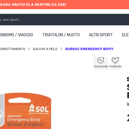
SEGNA GRATUITA A PARTIRE DA 30€!
ONISMO / VIAGGIO
TRIATHLON / NUOTO
ALTRI SPORT
EL
PERNOTTAMENTO
SACCHI A PELO
SURSAC EMERGENCY BIVVY
+
+
+
+
Confronta
Preferito
R