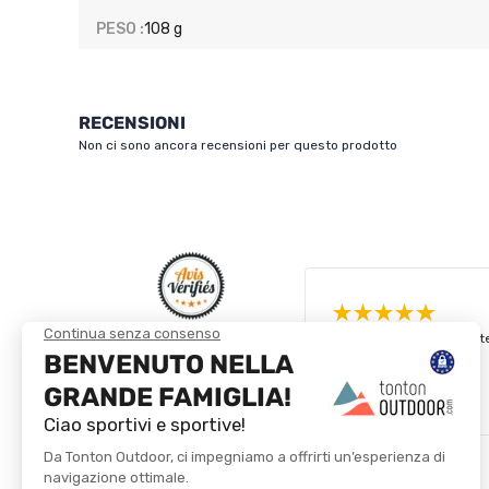
PESO :
108 g
RECENSIONI
Non ci sono ancora recensioni per questo prodotto
Consegnato rapidamente 
4.8/5
Basato su
4 327
recensioni degli ultimi 12
mesi
Vedi tutte le recensioni