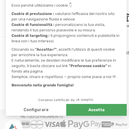
PAGAMENTO SICURO
CONSEGNA GRAT
I VANTAGGI DI TONTON O
Il blog
Il cashback
TROVA UN NEGOZIO
I codici promozionali
CONTATTACI
I NOSTRI PARTNER
Athlètes
Ambassadors
METODI DI PAGAMENTO