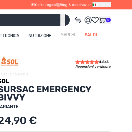
Carta regalo
Blog & destinazioni
Italiano
0
MARCHI
SALDI
ETTRONICA
NUTRIZIONE
4.8/5
Recensioni verificate
IF. SOLBIVOUAC3V2
SOL
SURSAC EMERGENCY
BIVVY
VARIANTE
24,90 €