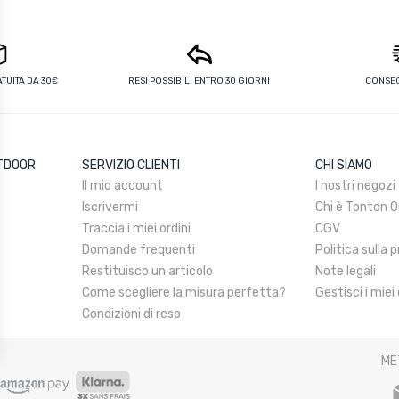
UITA DA 30€
RESI POSSIBILI ENTRO 30 GIORNI
CONSEG
UTDOOR
SERVIZIO CLIENTI
CHI SIAMO
Il mio account
I nostri negozi
Iscrivermi
Chi è Tonton 
Traccia i miei ordini
CGV
Domande frequenti
Politica sulla 
Restituisco un articolo
Note legali
Come scegliere la misura perfetta?
Gestisci i miei
Condizioni di reso
ME