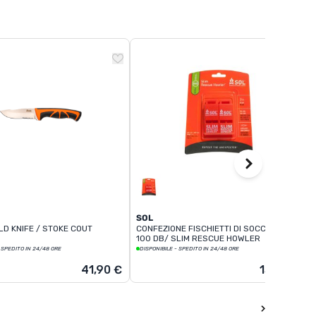
SOL
LD KNIFE / STOKE COUT
CONFEZIONE FISCHIETTI DI SOCCORSO
100 DB/ SLIM RESCUE HOWLER
 SPEDITO IN 24/48 ORE
DISPONIBILE - SPEDITO IN 24/48 ORE
41,90 €
13,90 €