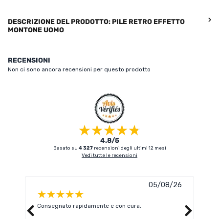
DESCRIZIONE DEL PRODOTTO: PILE RETRO EFFETTO
MONTONE UOMO
RECENSIONI
Non ci sono ancora recensioni per questo prodotto
4.8/5
Basato su
4 327
recensioni degli ultimi 12 mesi
Vedi tutte le recensioni
05/08/26
Consegnato rapidamente e con cura.
Supe
dell