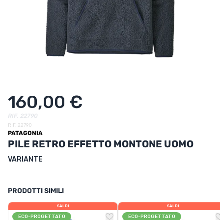
UTRIZIONE
MARCHI
SALDI
CARTA REGALO
IL MIO CARRELLO
160,00 €
I MIEI PREFERITI
RIF. 22790
RIF. 22790
PATAGONIA
IL BLOG DEI TONTONS
PILE RETRO EFFETTO MONTONE UOMO
CONTATTO
VARIANTE
PRODOTTI SIMILI
SALDI
SALDI
ECO-PROGETTATO
ECO-PROGETTATO