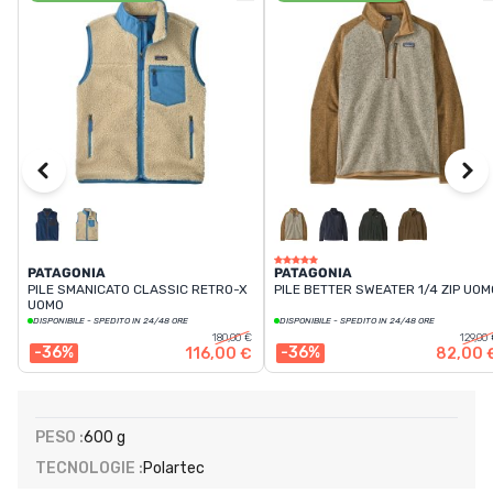
PATAGONIA
PATAGONIA
PILE SMANICATO CLASSIC RETRO-X
PILE BETTER SWEATER 1/4 ZIP UOM
UOMO
DISPONIBILE - SPEDITO IN 24/48 ORE
DISPONIBILE - SPEDITO IN 24/48 ORE
180,00 €
129,00
-36%
-36%
116,00 €
82,00 
PESO :
600 g
TECNOLOGIE :
Polartec