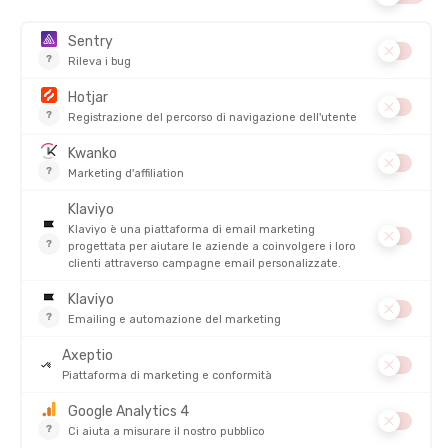
ORCA
ORCA
PULL BUOY SWIMRUN
PULL BUOY
DISPONIBILE - SPEDITO IN 24/48 ORE
DISPONIBILE - SPEDITO IN 24/48 ORE
55,00 €
19,00
-11%
-11%
48,90 €
16,90 
RECENSIONI
Su
TAVOLA PULL-BUOY 2 IN 1
5/5
(1 recensione)