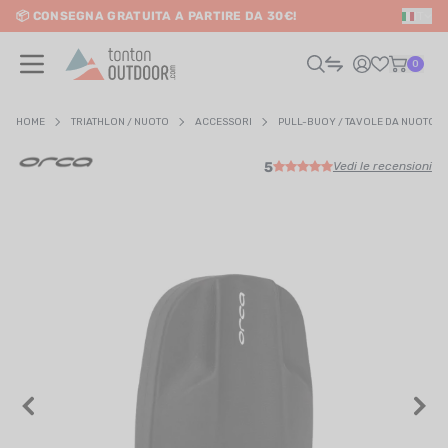
📦 CONSEGNA GRATUITA A PARTIRE DA 30€!
IT
o content
0
HOME
TRIATHLON / NUOTO
ACCESSORI
PULL-BUOY / TAVOLE DA NUOTO
5
Vedi le recensioni
UOMO
DONNA
RAIL / CORSA
SCURSIONISMO / VIAGGIO
RIATHLON / NUOTO
LTRI SPORT
ELETTRONICA