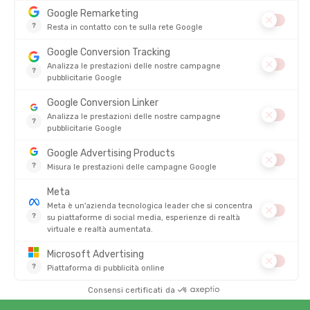
5
4
3
2
1
LINE
15/10/25
Un 2 in 1 per la piscina! Perfetto per ridurre l'attrezzatura da
portare! Ottima ergonomia
4.8/5
Basato su
4 316
recensioni degli ultimi 12 mesi
Vedi tutte le recensioni
06/08/26