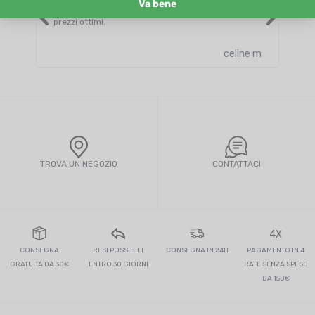
Consegna curata e rapida. Una vasta scelta a
Otti
prezzi ottimi.
celine m
TROVA UN NEGOZIO
CONTATTACI
4X
CONSEGNA
RESI POSSIBILI
CONSEGNA IN 24H
PAGAMENTO IN 4
GRATUITA DA 30€
ENTRO 30 GIORNI
RATE SENZA SPESE
DA 150€