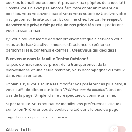
TAGLIA
TU
QUANTITÀ
-
>> CLICK & COLLECT
Vedi le scorte del negozio
DISPONIBILE!
CONSEGNA GRATUITA
CASHBACK
Spedito in 24/48 ore
Da 30 € di acquisto
Guadagna
1,10 €
con
questo acquisto!
DESCRIZIONE DEL PRODOTTO: TAVOLA PULL-BUOY 2 IN
1
DETTAGLI
PRODOTTI SIMILI
SALDI
SALDI