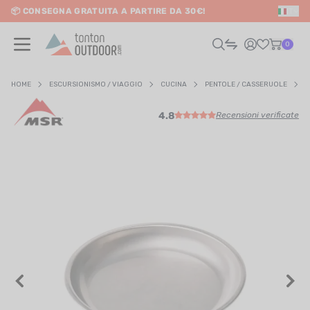
📦 CONSEGNA GRATUITA A PARTIRE DA 30€!
IT
o content
0
HOME
ESCURSIONISMO / VIAGGIO
CUCINA
PENTOLE / CASSERUOLE
A
4.8
Recensioni verificate
UOMO
DONNA
RAIL / CORSA
SCURSIONISMO / VIAGGIO
RIATHLON / NUOTO
LTRI SPORT
ELETTRONICA