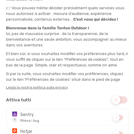
TU
QUANTITÀ
-
>> CLICK & COLLECT
Vedi le scorte del negozio
DISPONIBILE!
CONSEGNA GRATUITA
CASHBACK
Spedito in 24/48 ore
Da 30 € di acquisto
Guadagna
0,85 €
con
questo acquisto!
PESO :
130 g
DESCRIZIONE DEL PRODOTTO: ASSIETTE ALPINE PLATE
PRODOTTI SIMILI