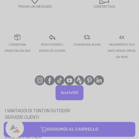
TROVA UN NEGOZIO
CONTATTACI
4X
CONSEGNA
RESI POSSIBILI
CONSEGNA IN 24H
PAGAMENTO IN 4
GRATUITA DA 30€
ENTRO 30 GIORNI
RATE SENZA SPESE
DA 150€
Iscriviti!
I VANTAGGI DI TONTON OUTDOOR
SERVIZIO CLIENTI
Il blog
CHI SIAMO
Il cashback
AGGIUNGI AL CARRELLO
CONTATTACI
I codici promozionali
I NOSTRI PARTNER