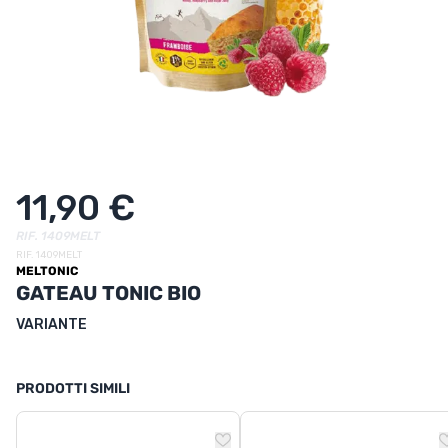
UTRIZIONE
MARCHI
SALDI
CARTA REGALO
IL MIO CARRELLO
11,90 €
I MIEI PREFERITI
RIF. 1409MELT
RIF. 1409MELT
MELTONIC
IL BLOG DEI TONTONS
GATEAU TONIC BIO
CONTATTO
VARIANTE
PRODOTTI SIMILI