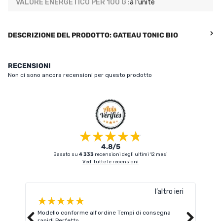
VALORE ENERGETICO PER 100 G :
à l'unité
DESCRIZIONE DEL PRODOTTO: GATEAU TONIC BIO
RECENSIONI
Non ci sono ancora recensioni per questo prodotto
4.8/5
Basato su
4 333
recensioni degli ultimi 12 mesi
Vedi tutte le recensioni
l’altro ieri
Modello conforme all'ordine Tempi di consegna
Cons
rapidi Perfetto
picc