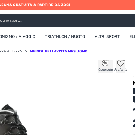
SEGNA GRATUITA A PARTIRE DA 30€!
ONISMO / VIAGGIO
TRIATHLON / NUOTO
ALTRI SPORT
EL
ZZA ALTEZZA
MEINDL BELLAVISTA MFS UOMO
+
+
+
+
Confronta
Preferito
R