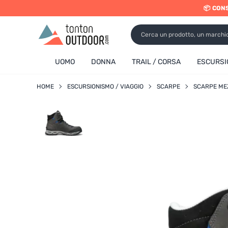
📦 CON
o content
UOMO
DONNA
TRAIL / CORSA
ESCURSI
HOME
ESCURSIONISMO / VIAGGIO
SCARPE
SCARPE ME