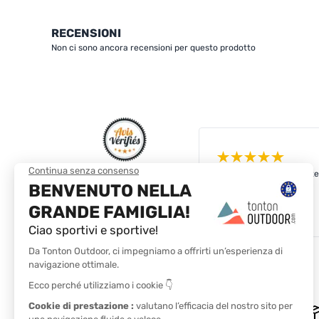
RECENSIONI
Non ci sono ancora recensioni per questo prodotto
Consegnato rapidamente 
4.8/5
Basato su
4 327
recensioni degli ultimi 12
mesi
Vedi tutte le recensioni