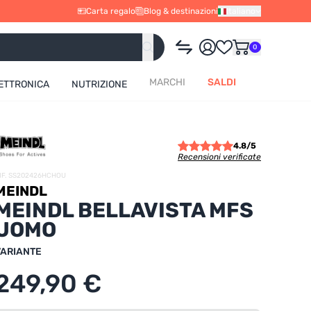
Carta regalo
Blog & destinazioni
Italiano
0
MARCHI
SALDI
ETTRONICA
NUTRIZIONE
4.8/5
Recensioni verificate
IF. SS202426HCHOU
MEINDL
MEINDL BELLAVISTA MFS
UOMO
VARIANTE
249,90 €