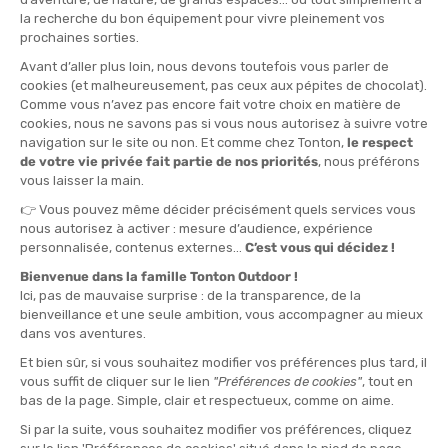
TAGLIA
XS
QUANTITÀ
-
>> CLICK & COLLECT
Vedi le scorte del negozio
DISPONIBILE!
CONSEGNA GRATUITA
CASHBACK
Spedito in 24/48 ore
Da 30 € di acquisto
Guadagna
2,95 €
con
questo acquisto!
» DA ABBINARE A
ICEBREAKER
CALZINI MERINO LIGHT HIKE+ DONNA
19,90 €
VEDI IL PRODOTTO