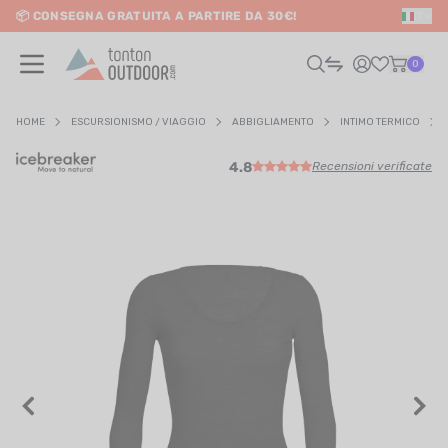
📦 CONSEGNA GRATUITA A PARTIRE DA 30€!
IT
o content
0
HOME
ESCURSIONISMO / VIAGGIO
ABBIGLIAMENTO
INTIMO TERMICO
4.8
Recensioni verificate
UOMO
DONNA
RAIL / CORSA
SCURSIONISMO / VIAGGIO
RIATHLON / NUOTO
LTRI SPORT
ELETTRONICA