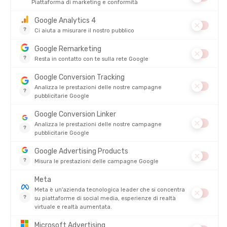
ICEBREAKER
ICEBREAKER
SLIP CORTO SPRITE HOT DONNA
MUTANDINA MERINO 125 COOL-LITE
SPRITE DONNA
DISPONIBILE - SPEDITO IN 24/48 ORE
DISPONIBILE - SPEDITO IN 24/48 ORE
39,95 €
39,95
-30%
-28%
27,90 €
28,90 
RECENSIONI
Non ci sono ancora recensioni per questo prodotto