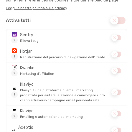
COMPOSIZIONE PRINCIPALE :
Lana merino
TIPO :
Maniche lunghe
PESO :
123 g
DISCIPLINE :
Stile di vita, Escursionismo
ANTIMICROBICO :
Sì
TRASPIRABILITÀ
DESCRIZIONE DEL PRODOTTO: INTIMO TERMICO SIREN
MANICA LUNGA DONNA
PRODOTTI SIMILI
SALDI
SALDI