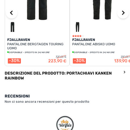
FJALLRAVEN
FJALLRAVEN
PANTALONE BERGTAGEN TOURING
PANTALONE ABISKO UOMO
UOMO
DISPONIBILE - SPEDITO IN 24/48 ORE
DISPONIBILE - SPEDITO IN 24/48 ORE
320,00 €
200,00
-30%
-30%
223,90 €
139,90 
DESCRIZIONE DEL PRODOTTO: PORTACHIAVI KANKEN
RAINBOW
RECENSIONI
Non ci sono ancora recensioni per questo prodotto