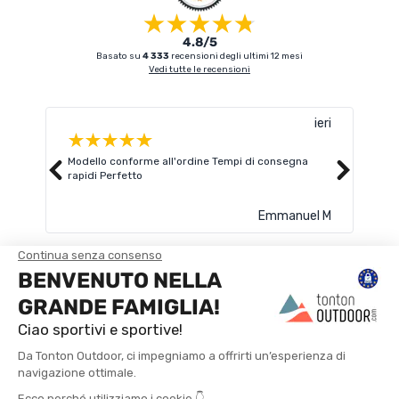
4.8/5
Basato su
4 333
recensioni degli ultimi 12 mesi
Vedi tutte le recensioni
ieri
Modello conforme all'ordine Tempi di consegna
Cons
rapidi Perfetto
picc
👏
Leggi
Emmanuel M
TROVA UN NEGOZIO
CONTATTACI