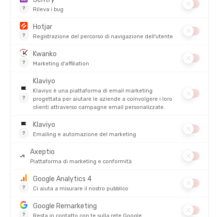
COMPRESSPORT
COMPRESSPORT
CALZE PRO RACING V4.0 RUN HIGH
CHAUSSETTES PRO MARATHON V2.
DISPONIBILE - SPEDITO IN 24/48 ORE
DISPONIBILE - SPEDITO IN 24/48 ORE
20,00 €
25,00 
RECENSIONI
Su
CALZE MID COMPRESSION V2.0 UNISEX
5/5
(1 recensione)
5
4
3
2