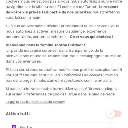
35-38
39-41
42-44
45 - 48
QUANTITÀ
-
>> CLICK & COLLECT
Vedi le scorte del negozio
DISPONIBILE!
CONSEGNA GRATUITA
CASHBACK
Spedito in 24/48 ore
Da 30 € di acquisto
Guadagna
1,50 €
con
questo acquisto!
DESCRIZIONE DEL PRODOTTO: CALZE MID
COMPRESSION V2.0 UNISEX
PRODOTTI SIMILI