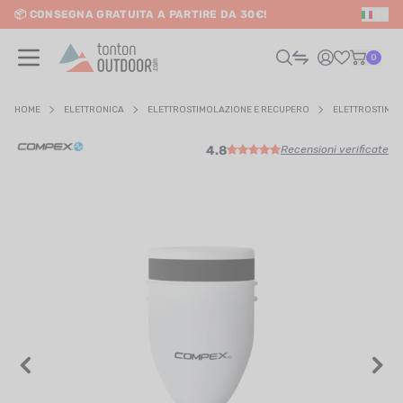
📦 CONSEGNA GRATUITA A PARTIRE DA 30€!
IT
o content
0
HOME
ELETTRONICA
ELETTROSTIMOLAZIONE E RECUPERO
ELETTROSTIMO
4.8
Recensioni verificate
UOMO
DONNA
RAIL / CORSA
SCURSIONISMO / VIAGGIO
RIATHLON / NUOTO
LTRI SPORT
ELETTRONICA