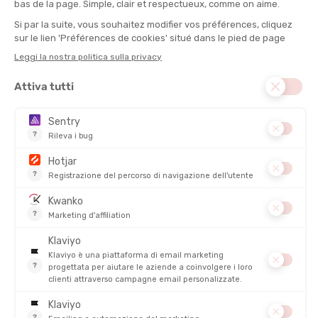
SCORIE METABOLICHE (MIGLIOR RITORNO
VENOSO)
MIGLIORAMENTO DEL DRENAGGIO LINFATICO
(ELIMINAZIONE DEI LIQUIDI)
RIGENERAZIONE DEI MUSCOLI «DANNEGGIATI»
(APPORTO DI NUTRIENTI E OSSIGENO)
RILASSAMENTO MUSCOLARE
SOLLIEVO DA INDOLENZAMENTI / DOLORI
MUSCOLARI
SOLLIEVO DAL DOLORE MIOFASCIALE (PUNTI) /
PUNTI TRIGGER / PUNTI DOLOROSI NEI MUSCOLI
RILASSAMENTO MUSCOLARE
CALMA DEL SISTEMA NERVOSO
DESCRIZIONE DEL PRODOTTO: PISTOLA PER AUTO-
MASSAGGIO FIXX MINI
PRODOTTI SIMILI