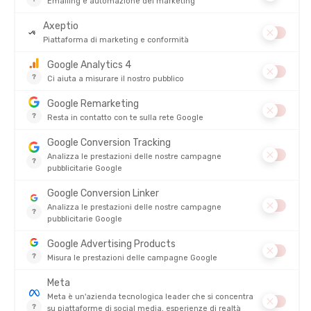
COMPEX
COMPEX
STIVALI COMPEX AYRE
PISTOLA PER MASSAGGI FIXX 2.0
DISPONIBILE - SPEDITO IN 24/48 ORE
DISPONIBILE - SPEDITO IN 24/48 ORE
649,99 €
449,99 
RECENSIONI
Non ci sono ancora recensioni per questo prodotto