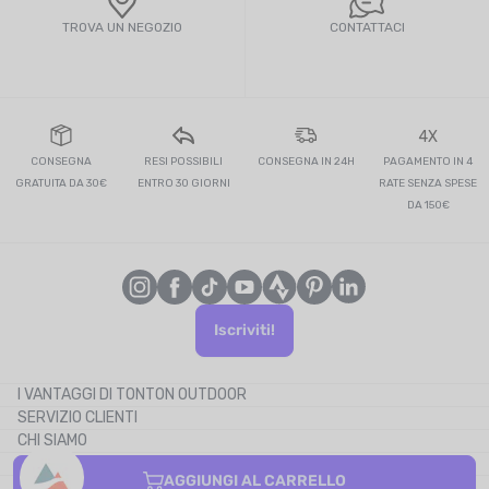
TROVA UN NEGOZIO
CONTATTACI
4X
CONSEGNA
RESI POSSIBILI
CONSEGNA IN 24H
PAGAMENTO IN 4
GRATUITA DA 30€
ENTRO 30 GIORNI
RATE SENZA SPESE
DA 150€
Iscriviti!
I VANTAGGI DI TONTON OUTDOOR
SERVIZIO CLIENTI
Il blog
CHI SIAMO
Il cashback
CONTATTACI
AGGIUNGI AL CARRELLO
I codici promozionali
I NOSTRI PARTNER