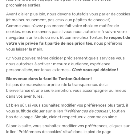
TU
QUANTITÀ
-
>> CLICK & COLLECT
Vedi le scorte del negozio
DISPONIBILE!
CONSEGNA GRATUITA
CASHBACK
Spedito in 24/48 ore
Da 30 € di acquisto
Guadagna
1,25 €
con
questo acquisto!
IL PARERE DI TONTON IWAN
“Ideale per i podisti, i triatleti e i trail runner sotto il sole,
la visiera Light Run si usa su strada o sui sentieri, in
allenamento come in gara, per coniugare protezione e
ventilazione massima.“