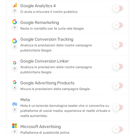
BV SPORT
BV SPORT
PANTALONCINO BOSTON DA UOMO
MANICOTTI DI COMPRESSIONE
BOOSTER ELITE EVOLUTION
DISPONIBILE - SPEDITO IN 24/48 ORE
DISPONIBILE - SPEDITO IN 24/48 ORE
54,95 €
56,00 
RECENSIONI
Non ci sono ancora recensioni per questo prodotto
4.8/5