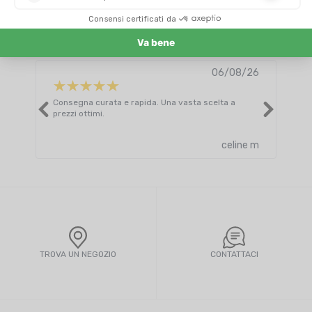
4.8/5
Basato su
4 316
recensioni degli ultimi 12 mesi
Vedi tutte le recensioni
06/08/26
Consegna curata e rapida. Una vasta scelta a
Otti
prezzi ottimi.
celine m
TROVA UN NEGOZIO
CONTATTACI