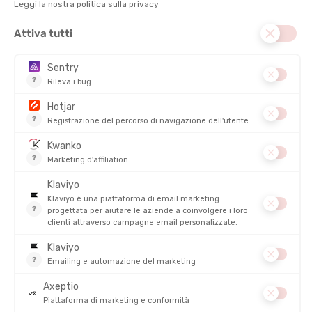
PESO DEL CORRIDORE :
Tra 70kg e 80kg
PESO (PER SCARPA) :
298 g
COMFORT
STABILITÀ
DINAMISMO
DESCRIZIONE DEL PRODOTTO: GEL-TRABUCO MAX
DONNA
CONFRONTA GEL-TRABUCO MAX DONNA
ASICS
GEL-TRABUCO MAX DONNA