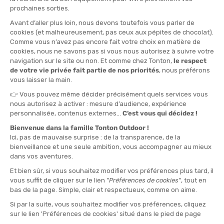
ASICS
ASICS
SUPERBLAST 2 UNISEX
GEL-CUMULUS 28 DONNA
DISPONIBILE - SPEDITO IN 24/48 ORE
DISPONIBILE - SPEDITO IN 24/48 ORE
219,00 €
-30%
152,90 €
150,00 
DISTANZA :
Dalla maratona all'ultra
DROP :
5 mm
CALZATA :
Neutro
PASSO DEL CORRIDORE :
Universale, Pronatore, Supinatore
USO :
Competizione, Allenamento, Tempo libero