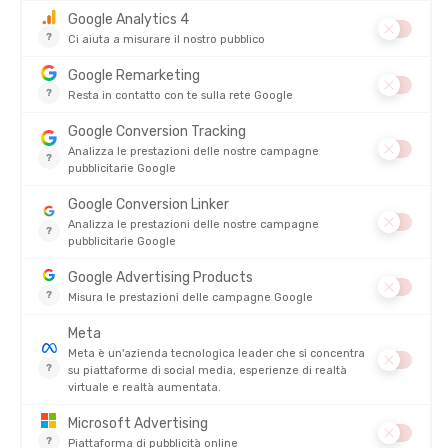
159,00 €
PREZZO
78,90 €
ASICS
COMFORT
GEL-NIMBUS 28 DONNA
STABILITÀ
200,00 €
DINAMISMO
PREZZO
148,90 €
AMMORTIZZAZIONE
-
COMFORT
STABILITÀ
DINAMISMO
AMMORTIZZAZIONE
SCOPRI
RECENSIONI
Non ci sono ancora recensioni per questo prodotto