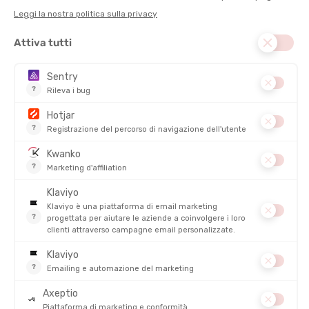
TIPO :
Intero
DISCIPLINA :
Acque libere, Camminata in acqua, Nuoto
RESISTENZA AL CLORO :
Sì
PROTEZIONE UV :
Sì
DESCRIZIONE DEL PRODOTTO: COSTUME INTERO DONNA
GRAFICO CON SCHIENA A V
DETTAGLI
PRODOTTI SIMILI
SALDI
NOVITÀ