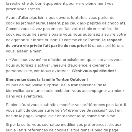
TAGLIA
36
42
44
46
QUANTITÀ
-
>> CLICK & COLLECT
Vedi le scorte del negozio
DISPONIBILE!
CONSEGNA GRATUITA
CASHBACK
Spedito in 24/48 ore
Da 30 € di acquisto
Guadagna
1,50 €
con
questo acquisto!
IL PARERE DI TATA CHRYSTÈLE
“Ideale per le nuotatrici in cerca di comfort, sostegno e
libertà, in piscina come in mare, tutto l'anno.“