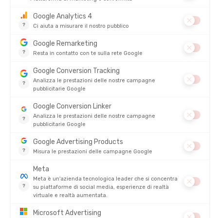
ARENA
ARENA
COSTUME DA BAGNO ARCH DONNA
COSTUME DA BAGNO PARIS DONNA
DISPONIBILE - SPEDITO IN 24/48 ORE
DISPONIBILE - SPEDITO IN 24/48 ORE
62,00 €
-37%
38,90 €
60,90 
RECENSIONI
Non ci sono ancora recensioni per questo prodotto