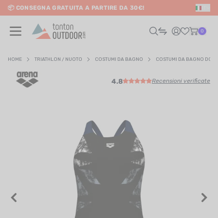
📦 CONSEGNA GRATUITA A PARTIRE DA 30€!
IT
o content
0
HOME
TRIATHLON / NUOTO
COSTUMI DA BAGNO
COSTUMI DA BAGNO DON
4.8
Recensioni verificate
UOMO
DONNA
RAIL / CORSA
SCURSIONISMO / VIAGGIO
RIATHLON / NUOTO
LTRI SPORT
ELETTRONICA