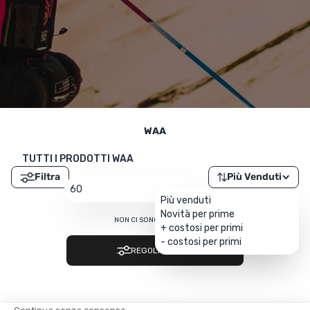
UTRIZIONE
MARCHI
SALDI
CARTA REGALO
IL MIO CARRELLO
WAA
I MIEI PREFERITI
TUTTI I PRODOTTI WAA
Filtra
Più Venduti
IL BLOG DEI TONTONS
60
Più venduti
Novità per prime
CONTATTO
NON CI SONO RISULTATI…
+ costosi per primi
- costosi per primi
REGOLA I FILTRI