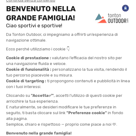
TROVA UN NEGOZIO
CONTATTACI
4X
CONSEGNA
RESI POSSIBILI
CONSEGNA IN 24H
PAGAMENTO IN 4
GRATUITA DA 30€
ENTRO 30 GIORNI
RATE SENZA SPESE
DA 150€
Iscriviti!