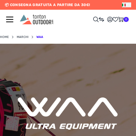
📦 CONSEGNA GRATUITA A PARTIRE DA 30€!
IT
o content
0
HOME
MARCHI
WAA
UOMO
DONNA
RAIL / CORSA
SCURSIONISMO / VIAGGIO
RIATHLON / NUOTO
LTRI SPORT
ELETTRONICA