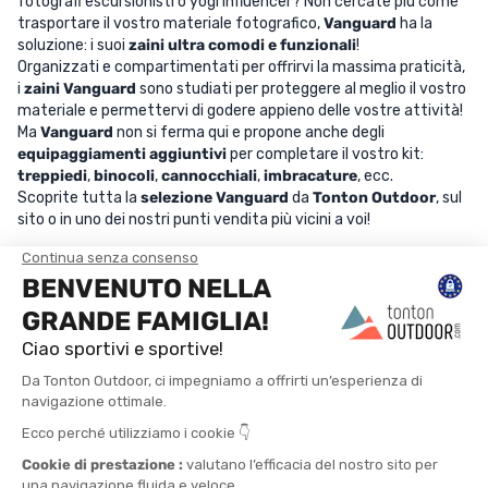
fotografi escursionisti o yogi influencer? Non cercate più come
trasportare il vostro materiale fotografico,
Vanguard
ha la
soluzione: i suoi
zaini ultra comodi e funzionali
!
Organizzati e compartimentati per offrirvi la massima praticità,
i
zaini Vanguard
sono studiati per proteggere al meglio il vostro
materiale e permettervi di godere appieno delle vostre attività!
Ma
Vanguard
non si ferma qui e propone anche degli
equipaggiamenti aggiuntivi
per completare il vostro kit:
treppiedi
,
binocoli
,
cannocchiali
,
imbracature
, ecc.
Scoprite tutta la
selezione Vanguard
da
Tonton Outdoor
, sul
sito o in uno dei nostri punti vendita più vicini a voi!
TROVA UN NEGOZIO
CONTATTACI