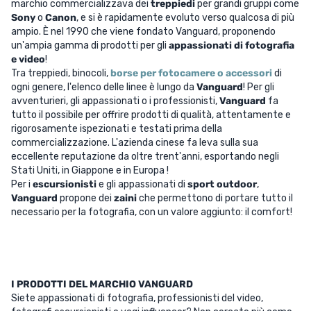
marchio commercializzava dei
treppiedi
per grandi gruppi come
Sony
o
Canon
, e si è rapidamente evoluto verso qualcosa di più
ampio. È nel 1990 che viene fondato Vanguard, proponendo
un'ampia gamma di prodotti per gli
appassionati di fotografia
e video
!
Tra treppiedi, binocoli,
borse per fotocamere o accessori
di
ogni genere, l'elenco delle linee è lungo da
Vanguard
! Per gli
avventurieri, gli appassionati o i professionisti,
Vanguard
fa
tutto il possibile per offrire prodotti di qualità, attentamente e
rigorosamente ispezionati e testati prima della
commercializzazione. L'azienda cinese fa leva sulla sua
eccellente reputazione da oltre trent'anni, esportando negli
Stati Uniti, in Giappone e in Europa !
Per i
escursionisti
e gli appassionati di
sport outdoor
,
Vanguard
propone dei
zaini
che permettono di portare tutto il
necessario per la fotografia, con un valore aggiunto: il comfort!
I PRODOTTI DEL MARCHIO VANGUARD
Siete appassionati di fotografia, professionisti del video,