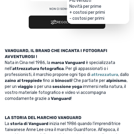
Più venduti
Novità per prime
NON CI SONO RISULTATI…
+ costosi per primi
- costosi per primi
REGOLA I FILTRI
VANGUARD, IL BRAND CHE INCANTA I FOTOGRAFI
AVVENTUROSI !
Nata in Cina nel 1986, la
marca Vanguard
è specializzata
nell'
attrezzatura fotografica
. Per gli appassionati o i
professionisti, il marchio propone ogni tipo di
attrezzatura
, dallo
zaino al treppiede
fino ai
binocoli
! Che partiate per
alpinismo
,
per un
viaggio
o per una
sessione yoga
immersi nella natura, il
vostro materiale fotografico e video vi accompagna
comodamente grazie a
Vanguard
!
LA STORIA DEL MARCHIO VANGUARD
La
storia di Vanguard
inizia nel 1986 quando l'imprenditrice
taiwanese Anne Lee crea il marchio Guardforce. All'epoca, il