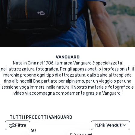
UTRIZIONE
MARCHI
SALDI
CARTA REGALO
IL MIO CARRELLO
VANGUARD
Nata in Cina nel 1986, la marca Vanguard è specializzata
nell'attrezzatura fotografica. Per gli appassionati o i professionisti, il
I MIEI PREFERITI
marchio propone ogni tipo di attrezzatura, dallo zaino al treppiede
fino ai binocoli! Che partiate per alpinismo, per un viaggio o per una
IL BLOG DEI TONTONS
sessione yoga immersi nella natura, il vostro materiale fotografico e
video vi accompagna comodamente grazie a Vanguard!
CONTATTO
TUTTI I PRODOTTI VANGUARD
Filtra
Più Venduti
60