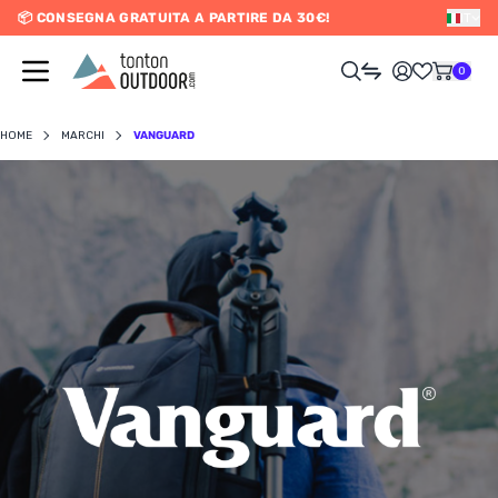
📦 CONSEGNA GRATUITA A PARTIRE DA 30€!
IT
o content
0
HOME
MARCHI
VANGUARD
UOMO
DONNA
RAIL / CORSA
SCURSIONISMO / VIAGGIO
RIATHLON / NUOTO
LTRI SPORT
ELETTRONICA