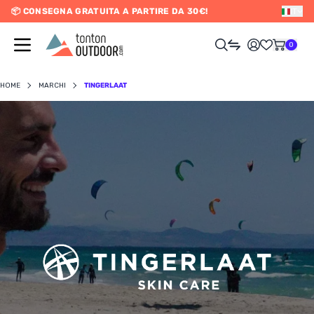
📦 CONSEGNA GRATUITA A PARTIRE DA 30€!
IT
o content
0
HOME
MARCHI
TINGERLAAT
UOMO
DONNA
RAIL / CORSA
SCURSIONISMO / VIAGGIO
RIATHLON / NUOTO
LTRI SPORT
ELETTRONICA