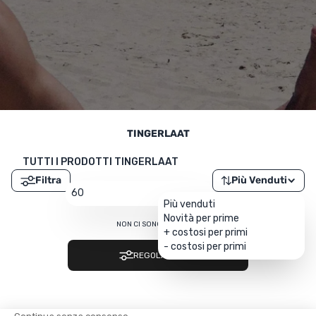
UTRIZIONE
MARCHI
SALDI
CARTA REGALO
IL MIO CARRELLO
TINGERLAAT
I MIEI PREFERITI
TUTTI I PRODOTTI TINGERLAAT
Filtra
Più Venduti
IL BLOG DEI TONTONS
60
Più venduti
Novità per prime
CONTATTO
NON CI SONO RISULTATI…
+ costosi per primi
- costosi per primi
REGOLA I FILTRI