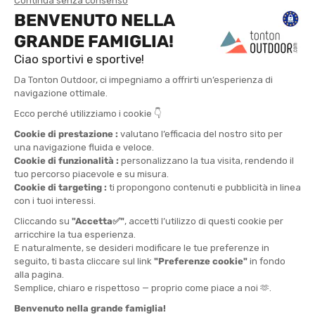
TROVA UN NEGOZIO
CONTATTACI
4X
CONSEGNA
RESI POSSIBILI
CONSEGNA IN 24H
PAGAMENTO IN 4
GRATUITA DA 30€
ENTRO 30 GIORNI
RATE SENZA SPESE
DA 150€
Iscriviti!