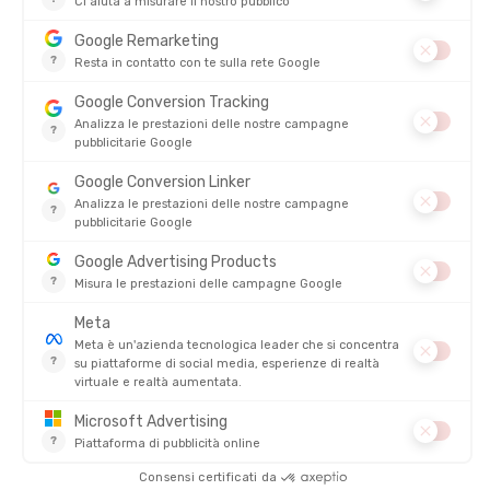
Europa, in Nuova Zelanda e in Asia, ottenendo il successo atteso
in tutto il mondo! Oggi, grazie alle sue
numerose gamme di
prodotti
e alle innovazioni
, e con oltre 160 referenze,
Skins
copre tutte le discipline sportive, dalla
corsa al trail
, passando
per il triathlon fino all'atletica
!
I PRODOTTI DEL MARCHIO SKINS
mondo dello sport e della salute, il marchio
Skins
continua a
promuovere con forza l'innovazione! Dopo anni di ricerca per
aiutare gli
atleti a raggiungere i loro obiettivi
, opponendosi
fermamente al doping e promuovendo la scienza come alleata
dello sport,
Skins
ha centrato il suo obiettivo ed è oggi tra i
leader di mercato
!
Calze e manicotti a compressione,
abbigliamento per running
, trail,
triathlon
, per ogni disciplina i
suoi prodotti specifici!
Le
tecnologie Skins
permettono:
di aumentare l'ossigenazione muscolare
di migliorare le prestazioni risparmiando energia
di accelerare il recupero
di limitare l'insorgenza dei dolori muscolari
di stimolare la circolazione sanguigna e così eliminare le