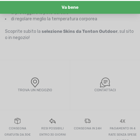
tossine
di ridurre l'effetto gambe pesanti durante i viaggi in aereo
di proteggere la pelle dal sole
di regolare meglio la temperatura corporea
Scoprite subito la
selezione Skins da Tonton Outdoor
, sul sito
o in negozio!
TROVA UN NEGOZIO
CONTATTACI
4X
CONSEGNA
RESI POSSIBILI
CONSEGNA IN 24H
PAGAMENTO IN 4
GRATUITA DA 30€
ENTRO 30 GIORNI
RATE SENZA SPESE