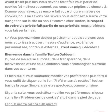
Novità per prime
+ costosi per primi
- costosi per primi
SKINS
CANOTTA TRI 400 UOMO
DISPONIBILE - SPEDITO IN 24/48 ORE
85,00 €
-40%
50,90 €
Hai visto 1 articoli su 1
SKINS, PIONIERA NELLA COMPRESSIONE SPORTIVA!