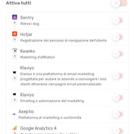
Nata alla fine degli anni '90 in Australia, la
marca Skins sviluppa
prodotti di compressione sportiva
per migliorare le
prestazioni e il recupero di sportivi e atleti!
Collant
, t-shirt,
manicotti o calze
, tutto è pensato per offrire il massimo
comfort agli sportivi in numerosi ambiti!
LA STORIA DEL MARCHIO SKINS
La
marca Skins nasce nel 1996 in Australia
, guidata dal suo
fondatore, Brad Duffy, fisiologo e appassionato di sci, convinto
dei benefici della
compressione nello sport
! L'azienda iniziò
commercializzando i suoi
primi articoli di compressione
sviluppando collant lunghi
per le attività multisport, i viaggi e
le attività invernali!
Vera pioniera negli
equipaggiamenti di compressione per lo
sport
, il marchio
Skins
ha rapidamente ampliato la sua offerta e
i punti vendita: già nel 2002 venne lanciata ufficialmente la
prima famiglia di prodotti.
Collant corti e
t-shirt
videro così la
luce e vestirono gli sportivi australiani
! Il marchio arrivò
persino a brevettare la sua tecnologia di compressione nel
2004, grazie al crescente successo della sua invenzione!
Dal 2007 in poi,
Skins
si è esportata negli Stati Uniti, poi in