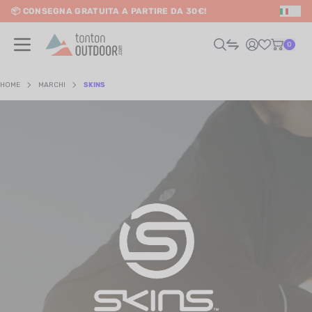
📦 CONSEGNA GRATUITA A PARTIRE DA 30€!
IT
o content
0
HOME
MARCHI
SKINS
UOMO
DONNA
RAIL / CORSA
SCURSIONISMO / VIAGGIO
RIATHLON / NUOTO
LTRI SPORT
ELETTRONICA