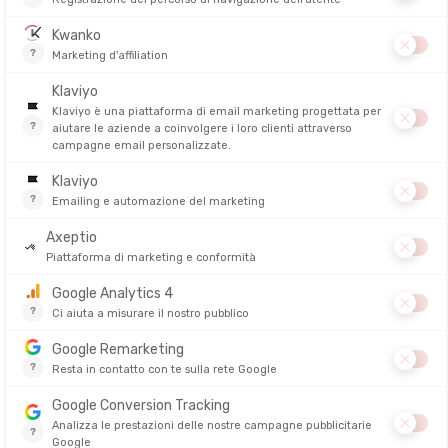
MERRELL
MERRELL
MATRYX DONNA
MOAB SPEED 2 GORE-TEX® DONNA
KAHUNA III
DITO IN 24/48 ORE
DISPONIBILE - SPEDITO IN 24/48 ORE
DISPONIBILE - 
200,00 €
170,00 €
139,90 €
109,90 €
-35%
SALDI
SALDI
MERRELL
MERRELL
ATERPROOF
MOAB 3 GTX DONNA
BRYCE RAD
DITO IN 24/48 ORE
DISPONIBILE - SPEDITO IN 24/48 ORE
DISPONIBILE - 
150,00 €
155,00 €