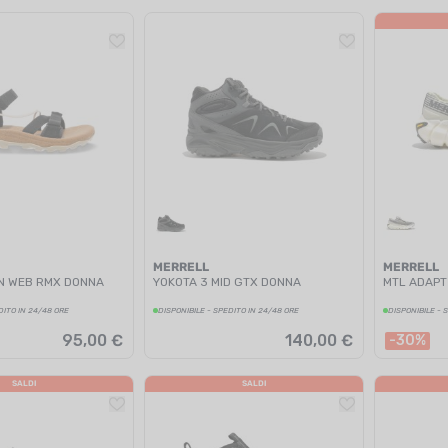
MERRELL
MERRELL
N WEB RMX DONNA
YOKOTA 3 MID GTX DONNA
MTL ADAPT
DITO IN 24/48 ORE
DISPONIBILE - SPEDITO IN 24/48 ORE
DISPONIBILE - 
95,00 €
140,00 €
-30%
SALDI
SALDI