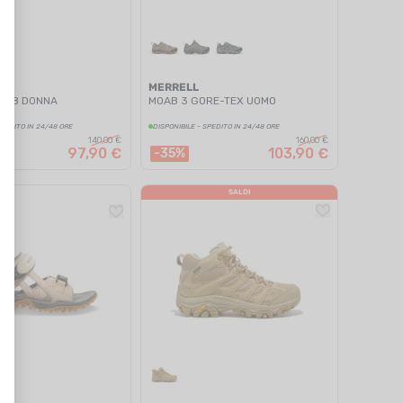
MERRELL
VE 8 DONNA
MOAB 3 GORE-TEX UOMO
SPEDITO IN 24/48 ORE
DISPONIBILE - SPEDITO IN 24/48 ORE
140,00 €
160,00 €
97,90 €
103,90 €
-35%
SALDI