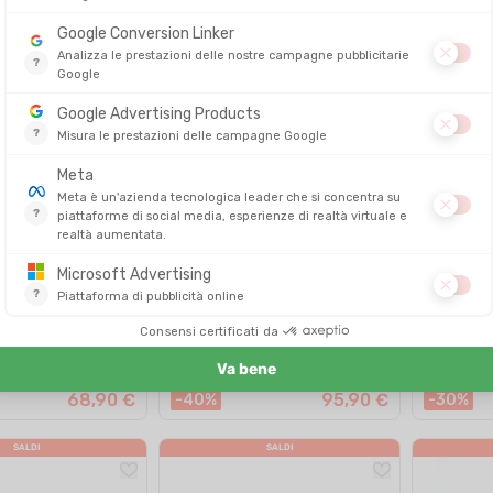
104,90 €
99,90 €
-36%
SALDI
SALDI
MERRELL
MERRELL
 6 DONNA BASIL
PROMORPH UOMO
PROMORPH
DITO IN 24/48 ORE
DISPONIBILE - SPEDITO IN 24/48 ORE
DISPONIBILE - 
115,00 €
160,00 €
68,90 €
95,90 €
-40%
-30%
SALDI
SALDI