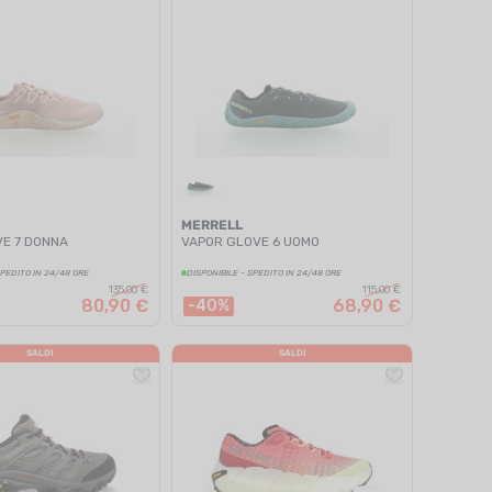
MERRELL
VE 7 DONNA
VAPOR GLOVE 6 UOMO
SPEDITO IN 24/48 ORE
DISPONIBILE - SPEDITO IN 24/48 ORE
135,00 €
115,00 €
80,90 €
68,90 €
-40%
SALDI
SALDI