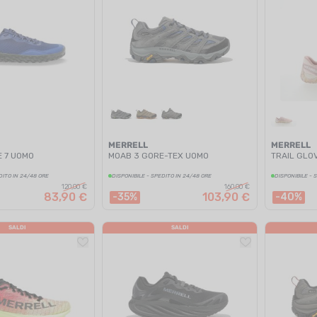
MERRELL
MERRELL
 7 UOMO
MOAB 3 GORE-TEX UOMO
TRAIL GLO
DITO IN 24/48 ORE
DISPONIBILE - SPEDITO IN 24/48 ORE
DISPONIBILE - 
120,00 €
160,00 €
83,90 €
103,90 €
-35%
-40%
SALDI
SALDI