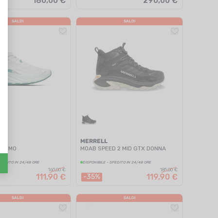
180,00 €
290,00 €
SALDI
SALDI
MERRELL
 UOMO
MOAB SPEED 2 MID GTX DONNA
SPEDITO IN 24/48 ORE
DISPONIBILE - SPEDITO IN 24/48 ORE
160,00 €
185,00 €
111,90 €
119,90 €
-35%
SALDI
SALDI