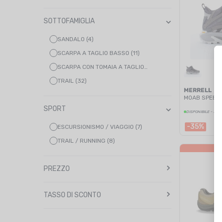
BLU MARINO (2)
ROSA (4)
SOTTOFAMIGLIA
VIOLA (1)
SANDALO (4)
ROSSO (2)
SCARPA A TAGLIO BASSO (11)
TURCHESE (1)
SCARPA CON TOMAIA A TAGLIO…
BIANCO (16)
TRAIL (32)
GIALLO (1)
MERRELL
MOAB SPEED 
SPORT
DISPONIBILE - SPE
-35%
ESCURSIONISMO / VIAGGIO (7)
TRAIL / RUNNING (8)
PREZZO
TASSO DI SCONTO