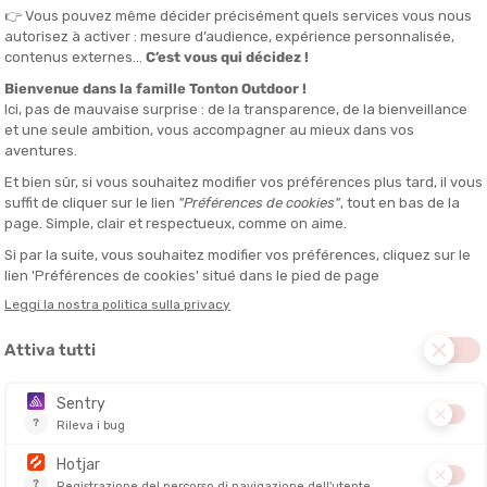
MERRELL
MERRELL
 8 UOMO
PROMORPH DONNA
TRAIL GLO
DITO IN 24/48 ORE
DISPONIBILE - SPEDITO IN 24/48 ORE
DISPONIBILE - 
140,00 €
160,00 €
97,90 €
95,90 €
-40%
-30%
SALDI
SALDI
NOVITÀ