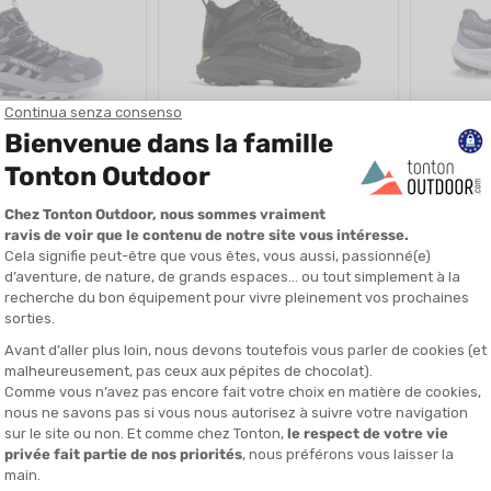
MERRELL
MERRELL
2 MID GTX UOMO
MOAB SPEED 2 MID GTX UOMO
NOVA 4 WA
DITO IN 24/48 ORE
DISPONIBILE - SPEDITO IN 24/48 ORE
DISPONIBILE - 
185,00 €
185,00 €
119,90 €
119,90 €
-35%
-30%
SALDI
SALDI