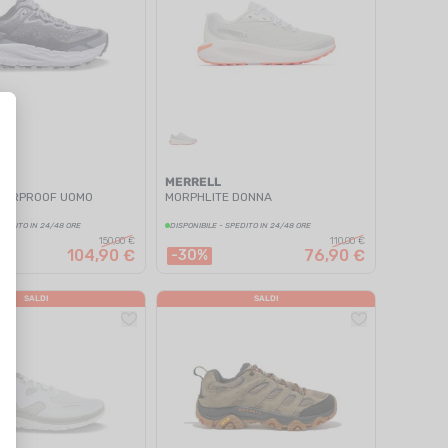
MERRELL
TERPROOF UOMO
MORPHLITE DONNA
SPEDITO IN 24/48 ORE
DISPONIBILE - SPEDITO IN 24/48 ORE
150,00 €
110,00 €
104,90 €
76,90 €
-30%
SALDI
SALDI