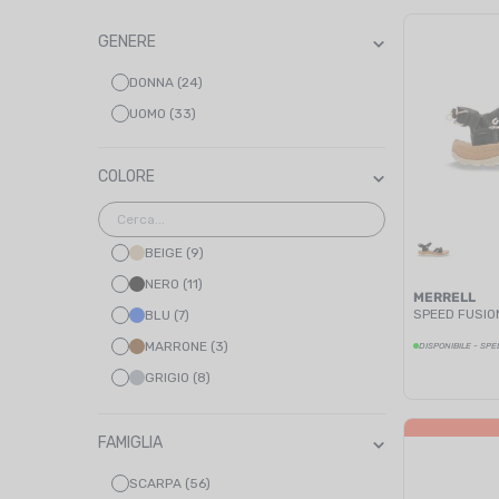
GENERE
DONNA (24)
UOMO (33)
COLORE
BEIGE (9)
NERO (11)
MERRELL
SPEED FUSIO
BLU (7)
MARRONE (3)
DISPONIBILE - SPE
GRIGIO (8)
VERDE (6)
CACHI (4)
FAMIGLIA
MULTICOLORE (19)
SCARPA (56)