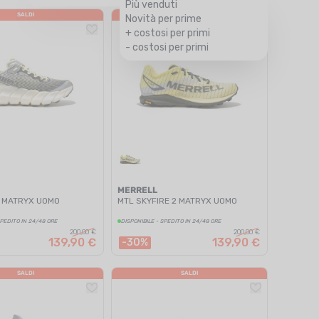
Più venduti
SALDI
SALDI
Novità per prime
+ costosi per primi
- costosi per primi
MERRELL
 MATRYX UOMO
MTL SKYFIRE 2 MATRYX UOMO
SPEDITO IN 24/48 ORE
DISPONIBILE - SPEDITO IN 24/48 ORE
200,00 €
200,00 €
139,90 €
139,90 €
-30%
SALDI
SALDI