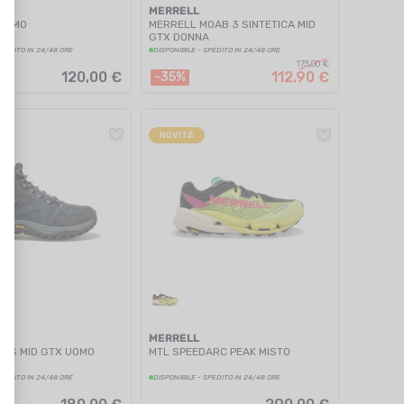
MERRELL
 UOMO
MERRELL MOAB 3 SINTETICA MID
GTX DONNA
SPEDITO IN 24/48 ORE
DISPONIBILE - SPEDITO IN 24/48 ORE
175,00 €
120,00 €
112,90 €
-35%
NOVITÀ
MERRELL
IUS MID GTX UOMO
MTL SPEEDARC PEAK MISTO
SPEDITO IN 24/48 ORE
DISPONIBILE - SPEDITO IN 24/48 ORE