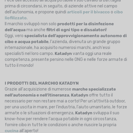
Fece dell'accesso all'acqua potabile il suo cavallo di battaglia
prima di circondarsi, in seguito, di aziende attive nel campo
dell'autonomia, e propone quindi
articoli per il bivacco
o
cibo
liofilizzato
.
Il marchio sviluppò non solo
prodotti per la disinfezione
dell'acqua
ma anche
filtri di ogni tipo e dissalatori
!
Oggi, vero
specialista dell'approvvigionamento autonomo di
cibo e acqua potabile
, l'azienda, divenuta un grande gruppo
internazionale, ha acquisito numerosi marchi, anch'essi
specialisti nel loro campo.
Katadyn
vanta oggi una reale
competenza, presente persino nelle ONG e nelle forze armate di
tutto il mondo!
I PRODOTTI DEL MARCHIO KATADYN
Grazie all'acquisizione di numerose
marche specializzate
nell'autonomia e nell'itineranza
,
Katadyn
offre tutto il
necessario per non restare mai a corto! Per un'attività outdoor,
per una uscita in mare, per l'industria, l'aiuto umanitario, le forze
armate o le situazioni di emergenza,
Katadyn
sviluppa il suo
know-how per rendere l'acqua potabile in ogni circostanza,
fornire cibo in tutte le condizioni o anche riuscire la propria
cucina
all'aperto!