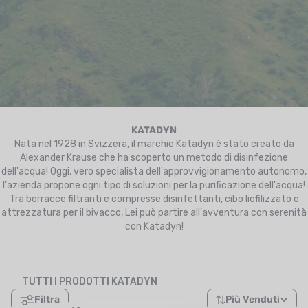
UTRIZIONE
MARCHI
SALDI
CARTA REGALO
IL MIO CARRELLO
KATADYN
Nata nel 1928 in Svizzera, il marchio Katadyn è stato creato da
I MIEI PREFERITI
Alexander Krause che ha scoperto un metodo di disinfezione
dell'acqua! Oggi, vero specialista dell'approvvigionamento autonomo,
l'azienda propone ogni tipo di soluzioni per la purificazione dell'acqua!
IL BLOG DEI TONTONS
Tra borracce filtranti e compresse disinfettanti, cibo liofilizzato o
attrezzatura per il bivacco, Lei può partire all'avventura con serenità
CONTATTO
con Katadyn!
TUTTI I PRODOTTI KATADYN
Filtra
Più Venduti