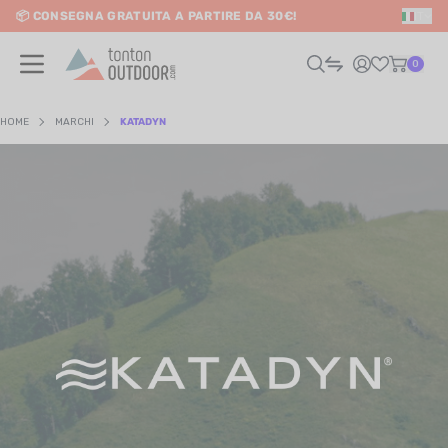
📦 CONSEGNA GRATUITA A PARTIRE DA 30€!
IT
o content
0
HOME
MARCHI
KATADYN
UOMO
DONNA
RAIL / CORSA
SCURSIONISMO / VIAGGIO
RIATHLON / NUOTO
LTRI SPORT
ELETTRONICA