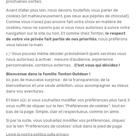
KATADYN
KATADYN
BORRACCIA FILTRANTE BEFREE
CARTUCCIA DI RICAMBIO FILTRO
AC 1L
BEFREE AC
DISPONIBILE - SPEDITO IN 24/48 ORE
DISPONIBILE - SPEDITO IN 24/48 ORE
69,95 €
29,95 €