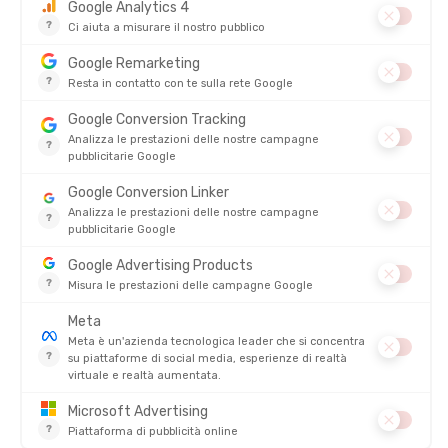
KATADYN
KATADYN
FILTRO ACQUA VARIO
PURIFICATORE D'ACQUA
STERIPEN ADVENTURER OPTI
DISPONIBILE - SPEDITO IN 24/48 ORE
DISPONIBILE - SPEDITO IN 24/48 ORE
129,95 €
119,95 €