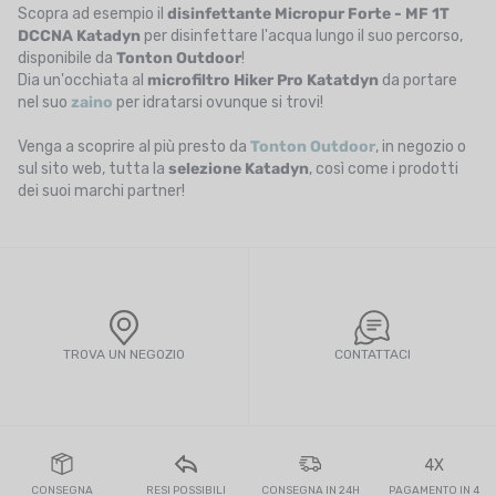
Scopra ad esempio il
disinfettante Micropur Forte - MF 1T
DCCNA Katadyn
per disinfettare l'acqua lungo il suo percorso,
disponibile da
Tonton Outdoor
!
Dia un'occhiata al
microfiltro Hiker Pro Katatdyn
da portare
nel suo
zaino
per idratarsi ovunque si trovi!
Venga a scoprire al più presto da
Tonton
Outdoor
, in negozio o
sul sito web, tutta la
selezione Katadyn
, così come i prodotti
dei suoi marchi partner!
TROVA UN NEGOZIO
CONTATTACI
4X
CONSEGNA
RESI POSSIBILI
CONSEGNA IN 24H
PAGAMENTO IN 4