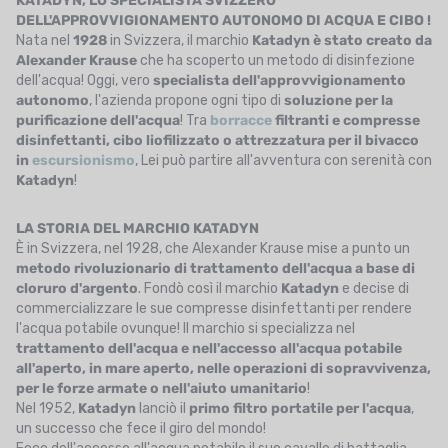
KATADYN, LO SPECIALISTA SVIZZERO
DELL'APPROVVIGIONAMENTO AUTONOMO DI ACQUA E CIBO !
Nata nel
1928
in Svizzera, il marchio
Katadyn
è stato creato da
Alexander Krause
che ha scoperto un metodo di disinfezione
dell'acqua! Oggi, vero
specialista dell'approvvigionamento
autonomo
, l'azienda propone ogni tipo di
soluzione per la
purificazione dell'acqua
! Tra
borracce
filtranti e compresse
disinfettanti, cibo liofilizzato o attrezzatura per il bivacco
in
escursionismo
, Lei può partire all'avventura con serenità con
Katadyn
!
LA STORIA DEL MARCHIO KATADYN
È in Svizzera, nel 1928, che Alexander Krause mise a punto un
metodo rivoluzionario di trattamento dell'acqua a base di
cloruro d'argento
. Fondò così il marchio
Katadyn
e decise di
commercializzare le sue compresse disinfettanti per rendere
l'acqua potabile ovunque! Il marchio si specializza nel
trattamento dell'acqua e nell'accesso all'acqua potabile
all'aperto, in mare aperto, nelle operazioni di sopravvivenza,
per le forze armate o nell'aiuto umanitario
!
Nel 1952,
Katadyn
lanciò il
primo filtro portatile per l'acqua
,
un successo che fece il giro del mondo!