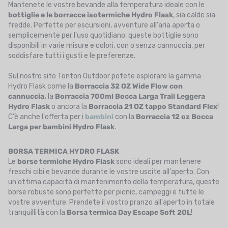
Mantenete le vostre bevande alla temperatura ideale con le
bottiglie e le borracce isotermiche Hydro Flask
, sia calde sia
fredde. Perfette per escursioni, avventure all'aria aperta o
semplicemente per l'uso quotidiano, queste bottiglie sono
disponibili in varie misure e colori, con o senza cannuccia, per
soddisfare tutti i gusti e le preferenze.
Sul nostro sito Tonton Outdoor potete esplorare la gamma
Hydro Flask come la
Borraccia 32 OZ Wide Flow con
cannuccia,
la
Borraccia 700ml Bocca Larga Trail Leggera
Hydro Flask
o ancora la
Borraccia 21 OZ tappo Standard Flex
!
C'è anche l'offerta per i
bambini
con la
Borraccia 12 oz Bocca
Larga per bambini Hydro Flask
.
BORSA TERMICA HYDRO FLASK
Le
borse termiche Hydro Flask
sono ideali per mantenere
freschi cibi e bevande durante le vostre uscite all'aperto. Con
un'ottima capacità di mantenimento della temperatura, queste
borse robuste sono perfette per picnic, campeggi e tutte le
vostre avventure. Prendete il vostro pranzo all'aperto in totale
tranquillità con la
Borsa termica Day Escape Soft 20L
!