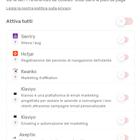
HYDRO-FLASK
HYDRO-FLASK
BORRACCIA 28 OZ HOT FLASK
BORRACCIA 32 OZ (946 ML)
AND CUP
LIGHTWEIGHT WIDE FLEX
DISPONIBILE - SPEDITO IN 24/48 ORE
DISPONIBILE - SPEDITO IN 24/48 ORE
49,95 €
49,95 €