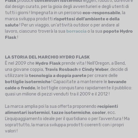
Flask
produce
contenitori isotermici
leggeri, robusti, durevoli e
dal design curato, per la gioia degli avventurieri e degli utenti di
tutti i giorni ! Impegnata in un percorso
eco-responsabile
, la
marca sviluppa prodotti
rispettosi
dell’ambiente e della
salute
! Per un viaggio, un'attività outdoor o per andare al
lavoro, ciascuno troverà la sua
borraccia
o la sua
popote Hydro
Flask
!
LA STORIA DEL MARCHIO HYDRO FLASK
È nel 2009 che
Hydro Flask
prende vita ! Nell'Oregon, a Bend,
una giovane coppia,
Travis Rosbach
e
Cindy
Weber
, decide di
utilizzare la
tecnologia a doppia parete
per creare delle
bottiglie isotermiche
! Capacitate a mantenere le
bevande
calde o fredde
, le bottiglie conquistano rapidamente il pubblico:
quasi un milione di pezzi venduti tra il 2009 e il 2012 !
La marca amplia poi la sua offerta proponendo
recipienti
alimentari isotermici
,
tazze
isotermiche
,
cooler
, ecc.
L’equipaggiamento ideale per il quotidiano o per l’avventura ! Ma
soprattutto, la marca sviluppa prodotti coerenti con i propri
valori !