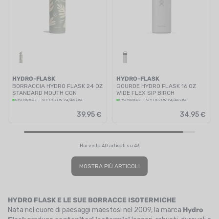
HYDRO-FLASK
HYDRO-FLASK
BORRACCIA HYDRO FLASK 24 OZ
GOURDE HYDRO FLASK 16 OZ
STANDARD MOUTH CON
WIDE FLEX SIP BIRCH
CANNUCCIA BOTANICAL
DISPONIBILE - SPEDITO IN 24/48 ORE
DISPONIBILE - SPEDITO IN 24/48 ORE
39,95 €
34,95 €
Hai visto 40 articoli su 43
MOSTRA PIÙ ARTICOLI
HYDRO FLASK E LE SUE BORRACCE ISOTERMICHE
Nata nel cuore di paesaggi maestosi nel 2009, la marca
Hydro