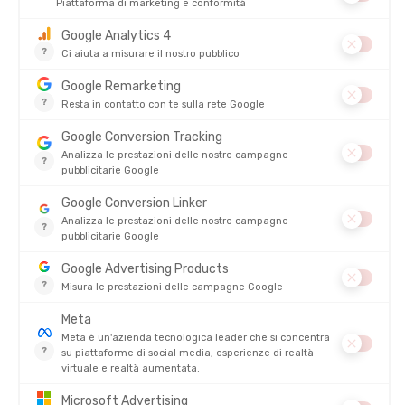
HYDRO-FLASK
HYDRO-FLASK
CAPUCHON DE BOUTEILLE
BORRACCIA 32 OZ WIDE MOUTH
MEDIUM FLEX BOOT
CON CANNUCCIA TRILLIUM
DISPONIBILE - SPEDITO IN 24/48 ORE
DISPONIBILE - SPEDITO IN 24/48 ORE
9,95 €
44,95 €