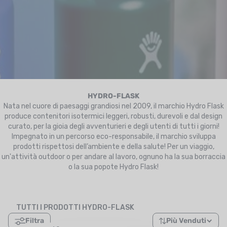
UTRIZIONE
MARCHI
SALDI
CARTA REGALO
IL MIO CARRELLO
HYDRO-FLASK
Nata nel cuore di paesaggi grandiosi nel 2009, il marchio Hydro Flask
produce contenitori isotermici leggeri, robusti, durevoli e dal design
I MIEI PREFERITI
curato, per la gioia degli avventurieri e degli utenti di tutti i giorni!
Impegnato in un percorso eco-responsabile, il marchio sviluppa
IL BLOG DEI TONTONS
prodotti rispettosi dell’ambiente e della salute! Per un viaggio,
un'attività outdoor o per andare al lavoro, ognuno ha la sua borraccia
CONTATTO
o la sua popote Hydro Flask!
TUTTI I PRODOTTI HYDRO-FLASK
Filtra
Più Venduti