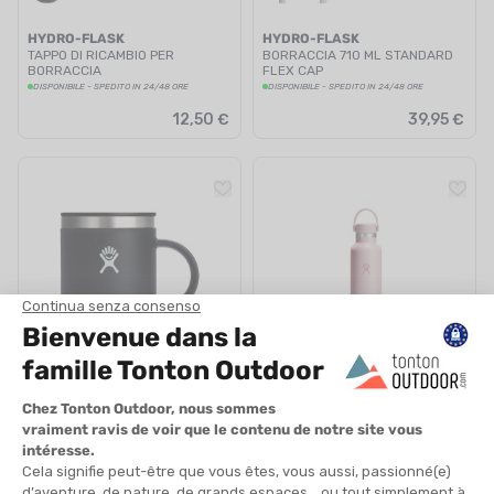
HYDRO-FLASK
HYDRO-FLASK
TAPPO DI RICAMBIO PER
BORRACCIA 710 ML STANDARD
BORRACCIA
FLEX CAP
DISPONIBILE - SPEDITO IN 24/48 ORE
DISPONIBILE - SPEDITO IN 24/48 ORE
12,50 €
39,95 €
HYDRO-FLASK
HYDRO-FLASK
TAZZA TERMICA 12 OZ (355 ML)
BORRACCIA 24 OZ STANDARD
FLEX CAP TRILLIUM