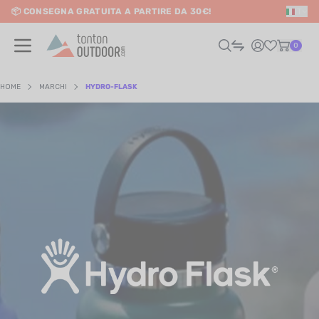
📦 CONSEGNA GRATUITA A PARTIRE DA 30€!
IT
o content
0
HOME
MARCHI
HYDRO-FLASK
UOMO
DONNA
RAIL / CORSA
SCURSIONISMO / VIAGGIO
RIATHLON / NUOTO
LTRI SPORT
ELETTRONICA