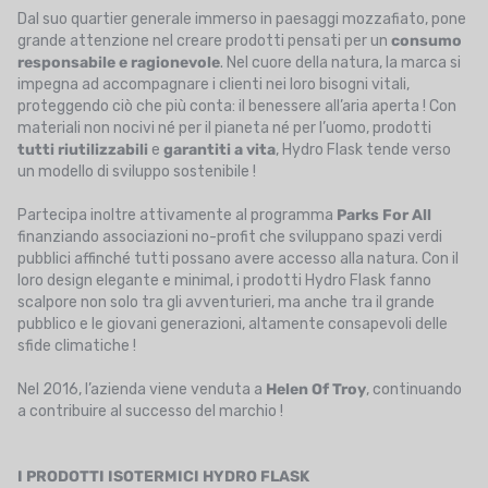
Dal suo quartier generale immerso in paesaggi mozzafiato, pone
grande attenzione nel creare prodotti pensati per un
consumo
responsabile
e ragionevole
. Nel cuore della natura, la marca si
impegna ad accompagnare i clienti nei loro bisogni vitali,
proteggendo ciò che più conta: il benessere all’aria aperta ! Con
materiali non nocivi né per il pianeta né per l’uomo, prodotti
tutti riutilizzabili
e
garantiti a vita
, Hydro Flask tende verso
un modello di sviluppo sostenibile !
Partecipa inoltre attivamente al programma
Parks For All
finanziando associazioni no-profit che sviluppano spazi verdi
pubblici affinché tutti possano avere accesso alla natura. Con il
loro design elegante e minimal, i prodotti Hydro Flask fanno
scalpore non solo tra gli avventurieri, ma anche tra il grande
pubblico e le giovani generazioni, altamente consapevoli delle
sfide climatiche !
Nel 2016, l’azienda viene venduta a
Helen Of Troy
, continuando
a contribuire al successo del marchio !
I PRODOTTI ISOTERMICI HYDRO FLASK