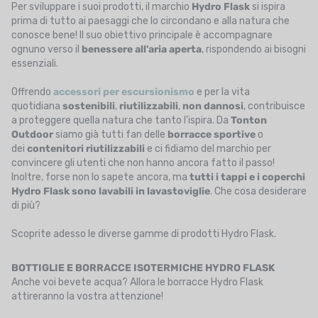
Per sviluppare i suoi prodotti, il marchio
Hydro Flask
si ispira
prima di tutto ai paesaggi che lo circondano e alla natura che
conosce bene! Il suo obiettivo principale è accompagnare
ognuno verso il
benessere all'aria aperta
, rispondendo ai bisogni
essenziali.
Offrendo
accessori per escursionismo
e per la vita
quotidiana
sostenibili
,
riutilizzabili
,
non
dannosi
, contribuisce
a proteggere quella natura che tanto l'ispira. Da
Tonton
Outdoor
siamo già tutti fan delle
borracce sportive
o
dei
contenitori riutilizzabili
e ci fidiamo del marchio per
convincere gli utenti che non hanno ancora fatto il passo!
Inoltre, forse non lo sapete ancora, ma
tutti i tappi e i coperchi
Hydro Flask sono lavabili in lavastoviglie
. Che cosa desiderare
di più?
Scoprite adesso le diverse gamme di prodotti Hydro Flask.
BOTTIGLIE E BORRACCE ISOTERMICHE HYDRO FLASK
Anche voi bevete acqua? Allora le borracce Hydro Flask
attireranno la vostra attenzione!