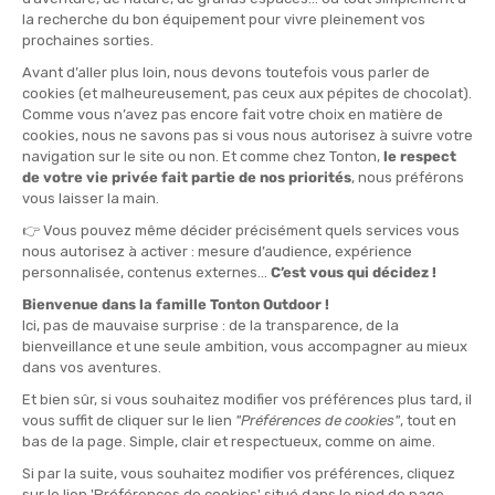
DISPONIBILE - SPEDITO IN 24/48 ORE
DISPONIBILE - SPEDITO IN 24/48 ORE
29,95 €
41,95 €
HYDRO-FLASK
HYDRO-FLASK
BORRACCIA CON CANNUCCIA 32
GOURDE 12 OZ COFFEE FLEX SIP
OZ WIDE
LID
DISPONIBILE - SPEDITO IN 24/48 ORE
DISPONIBILE - SPEDITO IN 24/48 ORE
51,95 €
29,95 €