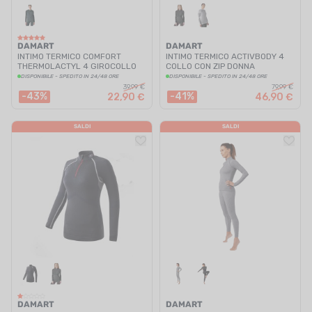
DAMART
DAMART
INTIMO TERMICO COMFORT
INTIMO TERMICO ACTIVBODY 4
THERMOLACTYL 4 GIROCOLLO
COLLO CON ZIP DONNA
DONNA
DISPONIBILE - SPEDITO IN 24/48 ORE
DISPONIBILE - SPEDITO IN 24/48 ORE
39,99 €
79,99 €
-43%
-41%
22,90 €
46,90 €
SALDI
SALDI
DAMART
DAMART