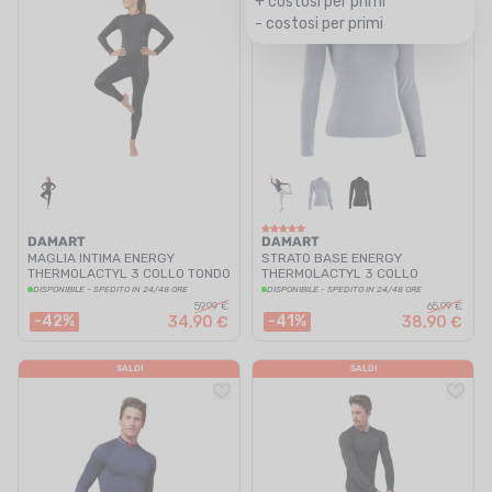
+ costosi per primi
- costosi per primi
DAMART
DAMART
MAGLIA INTIMA ENERGY
STRATO BASE ENERGY
THERMOLACTYL 3 COLLO TONDO
THERMOLACTYL 3 COLLO
DONNA
MEZZA-ZIP DONNA
DISPONIBILE - SPEDITO IN 24/48 ORE
DISPONIBILE - SPEDITO IN 24/48 ORE
59,99 €
65,99 €
-42%
-41%
34,90 €
38,90 €
SALDI
SALDI