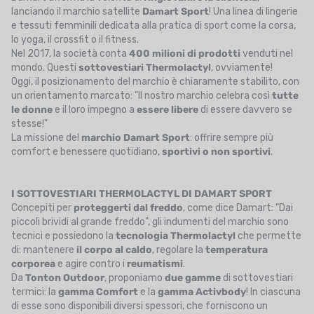
lanciando il marchio satellite
Damart Sport
! Una linea di lingerie
e tessuti femminili dedicata alla pratica di sport come la corsa,
lo yoga, il crossfit o il fitness.
Nel 2017, la società conta
400 milioni di prodotti
venduti nel
mondo. Questi
sottovestiari Thermolactyl
, ovviamente!
Oggi, il posizionamento del marchio è chiaramente stabilito, con
un orientamento marcato: "Il nostro marchio celebra così
tutte
le donne
e il loro impegno a
essere libere
di essere davvero se
stesse!"
La missione del
marchio Damart Sport
: offrire sempre più
comfort e benessere quotidiano,
sportivi o non sportivi
.
I SOTTOVESTIARI THERMOLACTYL DI DAMART SPORT
Concepiti per
proteggerti dal freddo
, come dice Damart: "Dai
piccoli brividi al grande freddo", gli indumenti del marchio sono
tecnici e possiedono la
tecnologia Thermolactyl
che permette
di: mantenere
il corpo al caldo
, regolare la
temperatura
corporea
e agire contro i
reumatismi
.
Da
Tonton Outdoor
, proponiamo
due gamme
di sottovestiari
termici: la
gamma Comfort
e la
gamma Activbody
! In ciascuna
di esse sono disponibili diversi spessori, che forniscono un