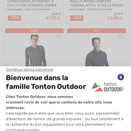
STRATO BASE ACTIVBODY 3
MAGLIA INTIMA COMFORT
COLLO CON CERNIERA DONNA
THERMOLACTYL 4 COLLO MEZZA
ZIP DONNA
DISPONIBILE - SPEDITO IN 24/48 ORE
DISPONIBILE - SPEDITO IN 24/48 ORE
59,90 €
45,99 €
-30%
-42%
41,90 €
26,90 €
SALDI
SALDI
DAMART
DAMART
INTIMO TERMICO ACTIVBODY 3
INTIMO TERMICO ACTIVBODY 4
COLLO A V DONNA DAMART
COLLO CON ZIP UOMO
DISPONIBILE - SPEDITO IN 24/48 ORE
DISPONIBILE - SPEDITO IN 24/48 ORE
55,00 €
79,99 €
-37%
-41%
34,90 €
46,90 €