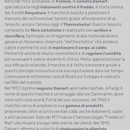
Nata nel 1953 a Roubaix, in
Francia
, la
società Damart
,
specializzata negli
indumenti contro il freddo
, è stata creata
dai fratelli
Despature
. Il marchio è riuscito a penetrare il
mercato dei sottovestiari termici grazie all'invenzione di un
tessuto, ancora famoso oggi: il
Thermolactyl
. Questo tessuto
composto da
fibre sintetiche
è realizzato con
acrilico e
clorofibra
. Il principio: lo sfregamento di due materiali diversi
genera un fenomeno chiamato "elettrostatico" che produce
calore e permette così di
mantenere il corpo al caldo
.
Permette anche di ridurre i reumatismi e di
regolare l'umidità
per evacuare il sudore durante lo sforzo. Molto apprezzato per la
sua efficacia notevole, il marchio si è fatto conoscere grazie a
questo principio innovativo e la sua reputazione dura nel tempo.
L'innovazione attraverso i poli di Ricerca e Sviluppo è radicata
nel DNA del marchio.
Nel 1957, il primo
negozio Damart
apre nella capitale, a Parigi. Il
nome di questo marchio è un omaggio alla rue Dammartin, dove
sono nati i suoi esordi. Forte del suo successo, nel 1960 il
marchio cerca di ampliare la sua
gamma di prodotti
,
proponendo, oltre ai sottovestiari caldi, anche indumenti, calze
e altri accessori. Solo nel 1971 nasce il famoso slogan "Freddo io?
Mai!" che rimarrà a lungo nella mente dei clienti. Nel 1990,
Damart afferma la volontà di
ringiovanire la clientela
,