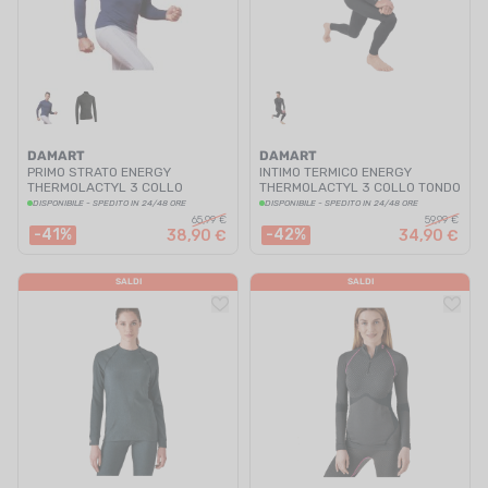
DAMART
DAMART
PRIMO STRATO ENERGY
INTIMO TERMICO ENERGY
THERMOLACTYL 3 COLLO
THERMOLACTYL 3 COLLO TONDO
MEZZA-ZIP UOMO
UOMO
DISPONIBILE - SPEDITO IN 24/48 ORE
DISPONIBILE - SPEDITO IN 24/48 ORE
65,99 €
59,99 €
-41%
-42%
38,90 €
34,90 €
SALDI
SALDI