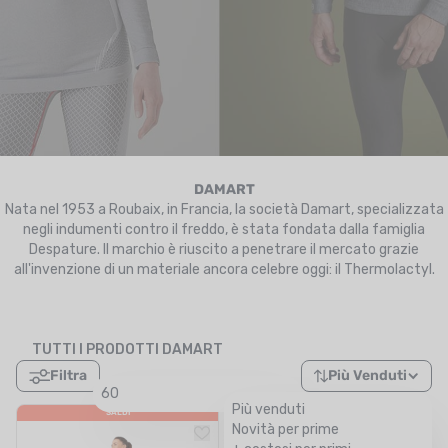
UTRIZIONE
MARCHI
SALDI
CARTA REGALO
IL MIO CARRELLO
DAMART
Nata nel 1953 a Roubaix, in Francia, la società Damart, specializzata
negli indumenti contro il freddo, è stata fondata dalla famiglia
I MIEI PREFERITI
Despature. Il marchio è riuscito a penetrare il mercato grazie
all'invenzione di un materiale ancora celebre oggi: il Thermolactyl.
IL BLOG DEI TONTONS
CONTATTO
TUTTI I PRODOTTI DAMART
Filtra
Più Venduti
60
Più venduti
SALDI
SALDI
Novità per prime