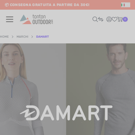
📦 CONSEGNA GRATUITA A PARTIRE DA 30€!
IT
o content
0
HOME
MARCHI
DAMART
UOMO
DONNA
RAIL / CORSA
SCURSIONISMO / VIAGGIO
RIATHLON / NUOTO
LTRI SPORT
ELETTRONICA