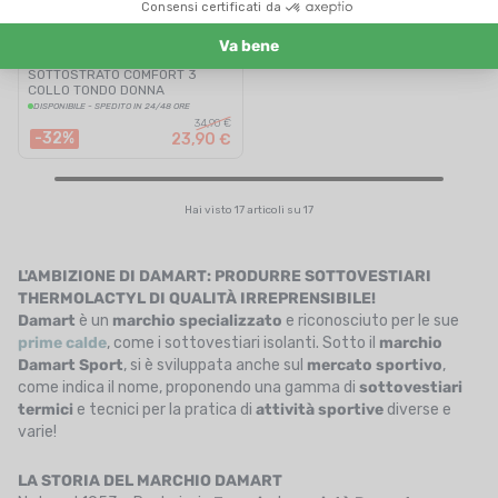
DAMART
SOTTOSTRATO COMFORT 3
COLLO TONDO DONNA
DISPONIBILE - SPEDITO IN 24/48 ORE
34,90 €
-32%
23,90 €
Hai visto 17 articoli su 17
L'AMBIZIONE DI DAMART: PRODURRE SOTTOVESTIARI
THERMOLACTYL DI QUALITÀ IRREPRENSIBILE!
Damart
è un
marchio specializzato
e riconosciuto per le sue
prime calde
, come i sottovestiari isolanti. Sotto il
marchio
Damart Sport
, si è sviluppata anche sul
mercato sportivo
,
come indica il nome, proponendo una gamma di
sottovestiari
termici
e tecnici per la pratica di
attività sportive
diverse e
varie!
LA STORIA DEL MARCHIO DAMART