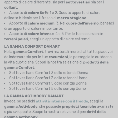
apporto di calore differente, sia per i
sottovestiari
sia per i
collant
.
Apporto di
calore Soft
: 1 e 2. Questo apporto di calore
delicato è ideale per il fresco di
mezza stagione
.
Apporto di
calore medium
: 3. Nel
cuore dell'inverno
, benefici
di un apporto di calore importante.
Apporto di
calore intense
: 4 e 5. Per le tue escursioni in
terreni polari
, scegli un apporto di calore estremo!
LA GAMMA COMFORT DAMART
Nella
gamma Comfort
, trovi materiali morbidi al tatto, piacevoli
da indossare sia per le tue
escursioni
, le passeggiate outdoor o
la vita quotidiana. Scopri la nostra selezione di
prodotti della
gamma Comfort
:
Sottovestiario Comfort 3 collo rotondo Donna
Sottovestiario Comfort 3 collo rotondo Uomo
Sottovestiario Comfort 5 collo con zip Donna
Sottovestiario Comfort 5 collo con zip Uomo
LA GAMMA ACTIVBODY DAMART
Invece, se pratichi
attività intense con il freddo
, scegli la
gamma Activbody
, che possiede
proprietà tecniche
avanzate
e più sviluppate. Scopri la nostra selezione di
prodotti della
gamma Activbody
: