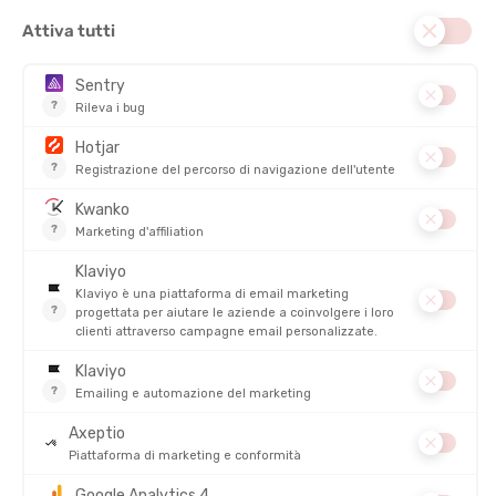
DAMART
DAMART
MAGLIA TERMICA COMFORT
COLLANT ACTIVBODY 3 UOMO
THERMOLACTYL 4 COLLO TONDO
UOMO
DISPONIBILE - SPEDITO IN 24/48 ORE
DISPONIBILE - SPEDITO IN 24/48 ORE
39,99 €
50,00 €
-43%
-36%
22,90 €
31,90 €
SALDI
SALDI