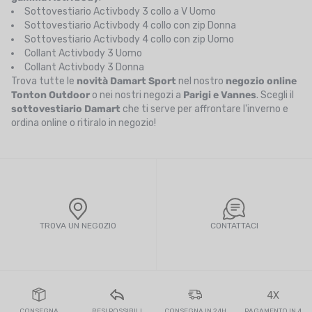
Sottovestiario Activbody 3 collo a V Uomo
Sottovestiario Activbody 4 collo con zip Donna
Sottovestiario Activbody 4 collo con zip Uomo
Collant Activbody 3 Uomo
Collant Activbody 3 Donna
Trova tutte le
novità Damart Sport
nel nostro
negozio online
Tonton Outdoor
o nei nostri negozi a
Parigi e Vannes
. Scegli il
sottovestiario Damart
che ti serve per affrontare l'inverno e
ordina online o ritiralo in negozio!
TROVA UN NEGOZIO
CONTATTACI
4X
CONSEGNA
RESI POSSIBILI
CONSEGNA IN 24H
PAGAMENTO IN 4