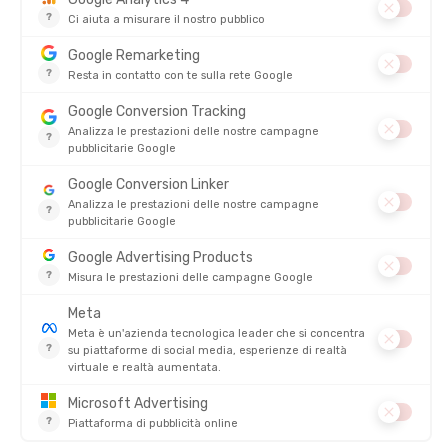
DAMART
DAMART
INTIMO TERMICO ACTIVBODY 3
INTIMO TERMICO COMFORT 5
SCOLLO A V UOMO
COLLO CON ZIP DONNA
DISPONIBILE - SPEDITO IN 24/48 ORE
DISPONIBILE - SPEDITO IN 24/48 ORE
55,00 €
50,00 €
-37%
-30%
34,90 €
34,90 €
SALDI