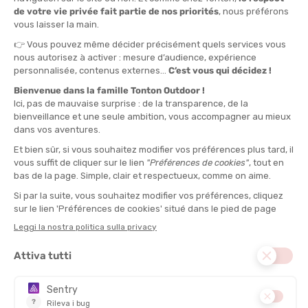
LA STORIA DEL MARCHIO CAMELBAK
All'epoca del
ciclismo
, negli anni
1989
, la grande gara di 100
miglia chiamata "
Hotter'N Hell 100
" che si teneva in Texas, fu
l'elemento scatenante della creazione di questo
marchio
Camelbak
, che Lei conosce oggi. L'iniziativa è di
Michael Eidson
.
Grande
appassionato di bicicletta
e amante delle sfide
sportive, nonché tecnico medico d'emergenza, si iscrisse a
questa gara di resistenza per divertimento. Consapevole dei
rischi per la salute fisica presenti in una prova di questo tipo, gli
era impensabile gareggiare con il
minimo d'acqua richiesto
.
L
'
idratazione
è, prima dell'alimentazione, il
carburante
principale
dell'uomo e la sostanza liquida
indispensabile alla
vita
. Dunque mise in campo
immaginazione e inventiva
,
riempiendo un
sacco endovenoso d'acqua
che infilò poi in un
calzino
, prima di posizionarlo
dietro la maglia
. Aggiungeva poi
un
tubo
che fissò alla sua
tasca per l'acqua
con una molletta.
L'idea era avere a portata di mano abbastanza
acqua
senza
ingombrare le mani e, soprattutto, senza doversi fermare