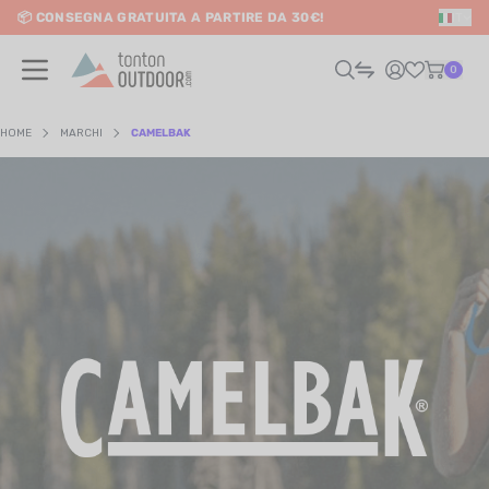
📦 CONSEGNA GRATUITA A PARTIRE DA 30€!
IT
o content
0
HOME
MARCHI
CAMELBAK
UOMO
DONNA
RAIL / CORSA
SCURSIONISMO / VIAGGIO
RIATHLON / NUOTO
LTRI SPORT
ELETTRONICA