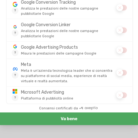
IL MARCHIO CAMELBAK OGGI
Come il
coraggio
e l'
immaginazione
dimostrati dai suoi
fondatori, il marchio conserva oggi questo
spirito
: la
convinzione
, la
perseveranza
e la
creatività
, senza mai
dimenticare il
coraggio
. I valori del
marchio CamelBak
non
cambiano: pur essendo all'origine di un
prodotto rivoluzionario
e divenuto il
leader mondiale dell'
idratazione nello sport
, il
suo motore resta lo stesso. L'ambizione oggi è accompagnare le
avventure
di ciascuno, che si tratti di bici, corsa, kayak e molti
altri
sport outdoor
.
CamelBak
è, e resterà, un
marchio di
invenzione
composto da un team di creatori dalle idee
innovative! Questo marchio considera i
consumatori finali
, i
suoi
team
e l'
ambiente
per fare le cose, non perfettamente, ma
al meglio possibile!
Infine,
Camelbak
è un marchio assetato di avventura,
innovazione e creazione!
Scopra i nostri zaini d'idratazione da uomo e da donna su
Tonton Outdoor
!