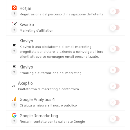
continuamente per
idratarsi
. Per molti sportivi, ogni volta che
ci si doveva fermare per prendere la
tasca d'acqua
, riporla nello
zaino, riagganciare il
camelbak
e ripartire,
l'idratazione
passava
in secondo piano. Con l'invenzione di
Michael Eidson
fu possibile
bere durante tutta la prova
senza dover fare pause. Fu in quel
momento che nacque
Camelbak
.
Dopo di ciò, un
ciclista di alto livello
contribuì allo sviluppo del
marchio e venne poi assunto da
CamelBak
nel 1993:
Jeff
Wemmer
. La storia racconta che si innamorò del
marchio
CamelBak
e andò a vendere quel
revolutionario zaino
d'idratazione
durante le gare a cui partecipava! Amante delle
nuove sfide, appassionato di sport (soprattutto di ciclismo) e
viaggiatore nell'anima,
Jeff Wemmer
decise di affrontare un
road trip in moto
attraverso gli USA. Visitò tutti i
negozi di
biciclette
lungo il percorso, dalla
Florida
fino alla
California
,
presentando il
Camelbak
sul retro della sua moto. Il suo
obiettivo: far conoscere il
marchio Camelbak
ai professionisti,
vendere il prodotto ai grandi (e piccoli) negozi e fare in modo che
Camelbak
superasse i periodi difficili grazie a una solida
reputazione. Firmò degli ordini che "salvarono" la situazione
economica di
Camelbak
, permettendo che, anni dopo, il marchio
esistesse ancora — e persino di più!