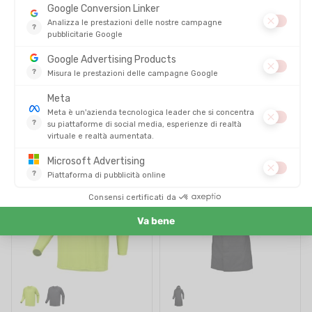
ARCTERYX
ARCTERYX
CASQUETTE TRUCKER BIRD
GIACCA ALPHA SL DA UOMO
WORD
DISPONIBILE - SPEDITO IN 24/48 ORE
DISPONIBILE - SPEDITO IN 24/48 ORE
50,00 €
500,00 €
SALDI