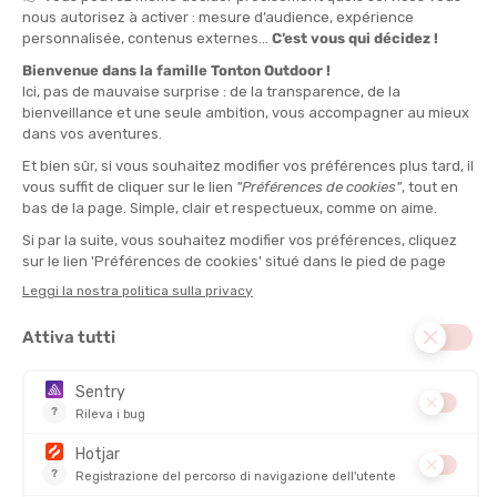
NOVITÀ
ARCTERYX
ARCTERYX
T-SHIRT CON LOGO CORMAC
FELPA CON CAPPUCCIO DELTA
UOMO
UOMO
DISPONIBILE - SPEDITO IN 24/48 ORE
DISPONIBILE - SPEDITO IN 24/48 ORE
80,00 €
220,00 €