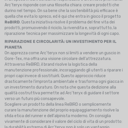
Arc'teryx risponde con una filosofia chiara: creare prodotti che
durino nel tempo. On sa bene che la sostenibilità più efficace è
quella che evita lo spreco, ed è qui che entra in gioco il progetto
ReBIRD
. Questa iniziativa risolve il problema del fine vita dei
prodotti, promuovendo il riciclo, la rivendita e, soprattutto, la
riparazione tecnica per massimizzare la longevità di ogni capo.
RIPARAZIONE E CIRCOLARITÀ: UN INVESTIMENTO PER IL
PIANETA
On apprezza come Arc'teryx non si limiti a vendere un guscio in
Gore-Tex, ma offra una visione circolare dell'attrezzatura.
Attraverso ReBIRD, il brand risolve la logistica della
manutenzione professionale, incoraggiando gli utenti a riparare i
propri capi invece di sostituirli. Questo approccio riduce
drasticamente l'impronta ambientale e trasforma ogni giacca in
un investimento duraturo. On nota che questa dedizione alla
qualità costruttiva permette ad Arc'teryx di guidare il settore
verso un futuro più consapevole.
Scegliere un prodotto della linea ReBIRD o semplicemente
curare la manutenzione del proprio equipaggiamento risolve la
sfida etica del runner e dell'alpinista moderno. On consiglia
vivamente di considerare il valore del ciclo di vita di un prodotto:
la durabilità estrema di Arc'teryx non è solo un vantaggio