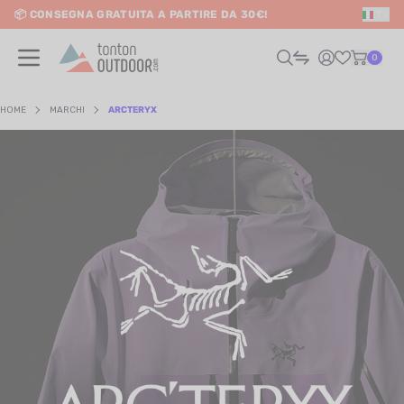
📦 CONSEGNA GRATUITA A PARTIRE DA 30€!
IT
o content
0
HOME
MARCHI
ARCTERYX
UOMO
DONNA
RAIL / CORSA
SCURSIONISMO / VIAGGIO
RIATHLON / NUOTO
LTRI SPORT
ELETTRONICA