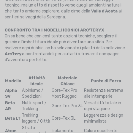
tecnico, ma un atto di rispetto verso quegli ambienti naturali
che tanto amiamo esplorare, dalle cime della
Valle d'Aosta
ai
sentieri selvaggi della Sardegna.
CONFRONTO TRA I MODELLI ICONICI ARC'TERYX
On sa bene che con così tante opzioni tecniche, scegliere il
guscio o l'imbottitura ideale può diventare una sfida. Per
risolvere ogni dubbio, on ha selezionato i pilastri della collezione
Arc'teryx
, confrontandoli per aiutarti a trovare il compagno
d'avventura perfetto.
Attività
Materiale
Modello
Punto di Forza
Ideale
Chiave
Alpha
Alpinismo /
Gore-Tex Pro
Resistenza estrema
SV
Spedizioni
Most Rugged
alle intemperie
Beta
Multi-sport /
Versatilità totale in
Gore-Tex Pro 3L
AR
Trekking
ogni stagione
Trekking
Leggerezza e design
Beta LT
Gore-Tex 3L
leggero / Città
minimalista
Strato
Atom
Isolamento
Calore eccellente