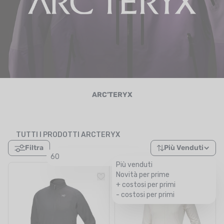
UTRIZIONE
MARCHI
SALDI
CARTA REGALO
IL MIO CARRELLO
ARC'TERYX
I MIEI PREFERITI
TUTTI I PRODOTTI ARCTERYX
IL BLOG DEI TONTONS
Filtra
Più Venduti
60
CONTATTO
Più venduti
Novità per prime
+ costosi per primi
- costosi per primi