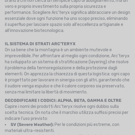
brand a chi non cerca un semplice capo di abbigliamento, ma un
vero e proprio investimento sulla propria sicurezza e
performance. Scegliere Arc'teryx significa abbracciare un design
essenziale dove ogni funzione ha uno scopo preciso, eliminando
il superfluo per lasciare spazio solo all'eccellenza artigianale e
all'innovazione biotecnologica.
IL SISTEMA DI STRATI ARC'TERYX
On sa bene che la montagna è un ambiente mutevole e
imprevedibile. Per affrontare al meglio ogni condizione, Arc'teryx
ha sviluppato un sistema di stratificazione (layering) che risolve
il problema della termoregolazione e della protezione dagli
elementi. On apprezza la chiarezza di questa logistica: ogni capo
è progettato per lavorare in sinergia con gli altri, garantendo che
il sudore venga espulso e che il calore corporeo sia preservato,
senza mai limitare la libertà di movimento.
DECODIFICARE I CODICI: ALPHA, BETA, GAMMA E OLTRE
Capire i nomi dei prodotti Arc'teryx risolve ogni dubbio sulla
scelta tecnica. On nota che il marchio utilizza suffissi precisi per
indicare l'uso previsto:
SV (Severe Weather):
Per le condizioni più estreme, con
materiali ultra-resistenti.