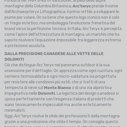
Fondata nel 1989 a North Vancouver, ai piedi delle aspre
montagne della Columbia Britannica,
Arc'teryx
prende il nome
dall'Archaeopteryx Lithographica, il primo rettile a sviluppare le
piume per volare. On sa bene che questo logo iconico non è solo
un fregio estetico, ma simboleggia l'evoluzione frenetica del
brand verso la perfezione tecnica. In Italia, Arc'teryx è percepita
come l'apice dell'attrezzatura di montagna, un marchio che ha
saputo risolvere l'equazione impossibile tra leggerezza estrema
e protezione assoluta.
DALLA PRECISIONE CANADESE ALLE VETTE DELLE
DOLOMITI
Ciò che distingue Arc'teryx nel panorama outdoor è la sua
ossessione per il dettaglio. On apprezza come ogni cucitura, ogni
cerniera termosaldata e ogni micro-saldatura sia progettata
per resistere alle condizioni più ostili, che si tratti di una
tempesta di neve sul
Monte Bianco
o di una via alpinistica
impegnativa nelle
Dolomiti
. La logistica del design canadese si
sposa perfettamente con l'esigenza italiana di prodotti che
siano tecnicamente impeccabili ma anche esteticamente
minimalisti.
Oggi, Arc'teryx risolve le sfide dei professionisti della montagna
grazie a una produzione che sfida il tempo. On consiglia questo