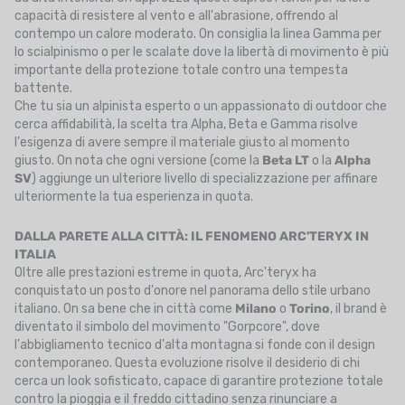
capacità di resistere al vento e all'abrasione, offrendo al
contempo un calore moderato. On consiglia la linea Gamma per
lo scialpinismo o per le scalate dove la libertà di movimento è più
importante della protezione totale contro una tempesta
battente.
Che tu sia un alpinista esperto o un appassionato di outdoor che
cerca affidabilità, la scelta tra Alpha, Beta e Gamma risolve
l'esigenza di avere sempre il materiale giusto al momento
giusto. On nota che ogni versione (come la
Beta LT
o la
Alpha
SV
) aggiunge un ulteriore livello di specializzazione per affinare
ulteriormente la tua esperienza in quota.
DALLA PARETE ALLA CITTÀ: IL FENOMENO ARC'TERYX IN
ITALIA
Oltre alle prestazioni estreme in quota, Arc'teryx ha
conquistato un posto d'onore nel panorama dello stile urbano
italiano. On sa bene che in città come
Milano
o
Torino
, il brand è
diventato il simbolo del movimento "Gorpcore", dove
l'abbigliamento tecnico d'alta montagna si fonde con il design
contemporaneo. Questa evoluzione risolve il desiderio di chi
cerca un look sofisticato, capace di garantire protezione totale
contro la pioggia e il freddo cittadino senza rinunciare a