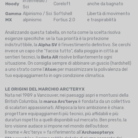
intermedio /
Hoody
Coreloft
anche da bagnato
Sci
Gamma
Alpinismo / Sci
Softshell
Libertà di movimento
MX
alpinismo
Fortius 2.0
e traspirabilità
Analizzando questa tabella, on nota come la scelta risolva
esigenze specifiche: se la tua priorità è la protezione
indistruttibile, la
Alpha SV
è l'investimento definitivo. Se cerchi
invece un capo che "faccia tutto", dalla pioggia in città ai
sentieri tecnici, la
Beta AR
risolve brillantemente ogni
situazione. On consiglia sempre di abbinare un guscio (hardshell)
a uno strato come l'
Atom
per massimizzare la polivalenza del
tuo equipaggiamento in ogni condizione climatica.
LE ORIGINI DEL MARCHIO ARC'TERYX
Nata nel 1989 a Vancouver, nei paesaggi aspri e montuosi della
British Columbia, la
marca Arc'teryx
è fondata da un collettivo
di scalatori appassionati. All’epoca la loro ambizione è chiara:
progettare equipaggiamenti più tecnici, più affidabili e più
duraturi rispetto a quelli disponibili sul mercato. Ben presto, la
loro visione audace si impone nel mondo dell’outdoor.
Il nome « Arc'teryx » fa riferimento all’
Archaeopteryx