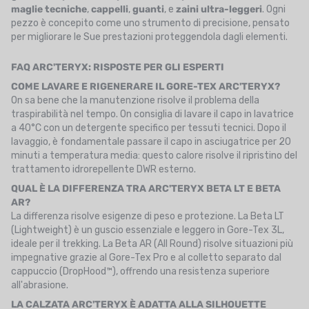
maglie tecniche
,
cappelli
,
guanti
, e
zaini ultra-leggeri
. Ogni
pezzo è concepito come uno strumento di precisione, pensato
per migliorare le Sue prestazioni proteggendola dagli elementi.
FAQ ARC'TERYX: RISPOSTE PER GLI ESPERTI
COME LAVARE E RIGENERARE IL GORE-TEX ARC'TERYX?
On sa bene che la manutenzione risolve il problema della
traspirabilità nel tempo. On consiglia di lavare il capo in lavatrice
a 40°C con un detergente specifico per tessuti tecnici. Dopo il
lavaggio, è fondamentale passare il capo in asciugatrice per 20
minuti a temperatura media: questo calore risolve il ripristino del
trattamento idrorepellente DWR esterno.
QUAL È LA DIFFERENZA TRA ARC'TERYX BETA LT E BETA
AR?
La differenza risolve esigenze di peso e protezione. La Beta LT
(Lightweight) è un guscio essenziale e leggero in Gore-Tex 3L,
ideale per il trekking. La Beta AR (All Round) risolve situazioni più
impegnative grazie al Gore-Tex Pro e al colletto separato dal
cappuccio (DropHood™), offrendo una resistenza superiore
all'abrasione.
LA CALZATA ARC'TERYX È ADATTA ALLA SILHOUETTE