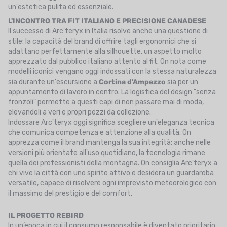
un'estetica pulita ed essenziale.
L'INCONTRO TRA FIT ITALIANO E PRECISIONE CANADESE
Il successo di Arc'teryx in Italia risolve anche una questione di
stile: la capacità del brand di offrire tagli ergonomici che si
adattano perfettamente alla silhouette, un aspetto molto
apprezzato dal pubblico italiano attento al fit. On nota come
modelli iconici vengano oggi indossati con la stessa naturalezza
sia durante un'escursione a
Cortina d'Ampezzo
sia per un
appuntamento di lavoro in centro. La logistica del design "senza
fronzoli" permette a questi capi di non passare mai di moda,
elevandoli a veri e propri pezzi da collezione.
Indossare Arc'teryx oggi significa scegliere un'eleganza tecnica
che comunica competenza e attenzione alla qualità. On
apprezza come il brand mantenga la sua integrità: anche nelle
versioni più orientate all'uso quotidiano, la tecnologia rimane
quella dei professionisti della montagna. On consiglia Arc'teryx a
chi vive la città con uno spirito attivo e desidera un guardaroba
versatile, capace di risolvere ogni imprevisto meteorologico con
il massimo del prestigio e del comfort.
IL PROGETTO REBIRD
In un’epoca in cui il consumo responsabile è diventato prioritario,