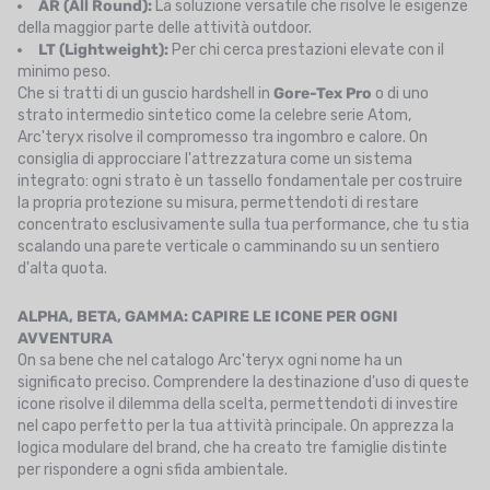
AR (All Round):
La soluzione versatile che risolve le esigenze
della maggior parte delle attività outdoor.
LT (Lightweight):
Per chi cerca prestazioni elevate con il
minimo peso.
Che si tratti di un guscio hardshell in
Gore-Tex Pro
o di uno
strato intermedio sintetico come la celebre serie Atom,
Arc'teryx risolve il compromesso tra ingombro e calore. On
consiglia di approcciare l'attrezzatura come un sistema
integrato: ogni strato è un tassello fondamentale per costruire
la propria protezione su misura, permettendoti di restare
concentrato esclusivamente sulla tua performance, che tu stia
scalando una parete verticale o camminando su un sentiero
d'alta quota.
ALPHA, BETA, GAMMA: CAPIRE LE ICONE PER OGNI
AVVENTURA
On sa bene che nel catalogo Arc'teryx ogni nome ha un
significato preciso. Comprendere la destinazione d'uso di queste
icone risolve il dilemma della scelta, permettendoti di investire
nel capo perfetto per la tua attività principale. On apprezza la
logica modulare del brand, che ha creato tre famiglie distinte
per rispondere a ogni sfida ambientale.