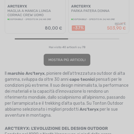
ARCTERYX
ARCTERYX
MAGLIA A MANICA LUNGA
PARKA PATERA DONNA
CORMAC CREW UOMO
DISPONIBILE - SPEDITO IN 24/48 ORE
DISPONIBILE - SPEDITO IN 24/48 ORE
800,00 €
-37%
80,00 €
503,90 €
Hai visto 40 articoli su 78
MOSTRA PIÙ ARTICOLI
Il
marchio Arc'teryx
, pioniere dell’attrezzatura outdoor di alta
gamma, sviluppa da oltre 30 anni
capo tecnici
pensati per le
condizioni più estreme. Il suo design minimalista, la performance
dei materiali e la capacità d’innovazione lo rendono un
riferimento mondiale, dallo scialpinismo all’alpinismo, passando
per l’arrampicata e il trekking d’alta quota. Su Tonton Outdoor
abbiamo selezionato i migliori prodotti
Arc'teryx
per le sue
avventure in montagna.
ARC'TERYX: L'EVOLUZIONE DEL DESIGN OUTDOOR