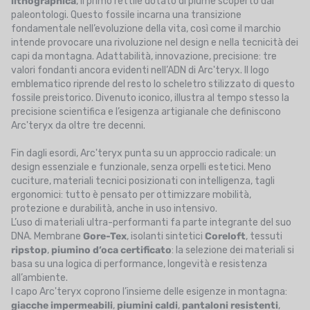
lithographica
, il primo rettile dotato di piume scoperto dai
paleontologi. Questo fossile incarna una transizione
fondamentale nell’evoluzione della vita, così come il marchio
intende provocare una rivoluzione nel design e nella tecnicità dei
capi da montagna. Adattabilità, innovazione, precisione: tre
valori fondanti ancora evidenti nell’ADN di Arc'teryx. Il logo
emblematico riprende del resto lo scheletro stilizzato di questo
fossile preistorico. Divenuto iconico, illustra al tempo stesso la
precisione scientifica e l’esigenza artigianale che definiscono
Arc'teryx da oltre tre decenni.
Fin dagli esordi, Arc'teryx punta su un approccio radicale: un
design essenziale e funzionale, senza orpelli estetici. Meno
cuciture, materiali tecnici posizionati con intelligenza, tagli
ergonomici: tutto è pensato per ottimizzare mobilità,
protezione e durabilità, anche in uso intensivo.
L’uso di materiali ultra-performanti fa parte integrante del suo
DNA. Membrane
Gore-Tex
, isolanti sintetici
Coreloft
, tessuti
ripstop
,
piumino d’oca certificato
: la selezione dei materiali si
basa su una logica di performance, longevità e resistenza
all’ambiente.
I capo Arc'teryx coprono l’insieme delle esigenze in montagna:
giacche impermeabili
,
piumini caldi
,
pantaloni resistenti
,