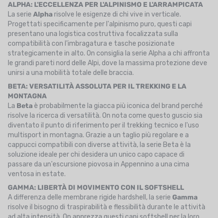
ALPHA: L'ECCELLENZA PER L'ALPINISMO E L'ARRAMPICATA
La serie
Alpha
risolve le esigenze di chi vive in verticale.
Progettati specificamente per l'alpinismo puro, questi capi
presentano una logistica costruttiva focalizzata sulla
compatibilità con l'imbragatura e tasche posizionate
strategicamente in alto. On consiglia la serie Alpha a chi affronta
le grandi pareti nord delle Alpi, dove la massima protezione deve
unirsi a una mobilità totale delle braccia.
BETA: VERSATILITÀ ASSOLUTA PER IL TREKKING E LA
MONTAGNA
La
Beta
è probabilmente la giacca più iconica del brand perché
risolve la ricerca di versatilità. On nota come questo guscio sia
diventato il punto di riferimento per il trekking tecnico e l'uso
multisport in montagna. Grazie a un taglio più regolare e a
cappucci compatibili con diverse attività, la serie Beta è la
soluzione ideale per chi desidera un unico capo capace di
passare da un'escursione piovosa in Appennino a una cima
ventosa in estate.
GAMMA: LIBERTÀ DI MOVIMENTO CON IL SOFTSHELL
A differenza delle membrane rigide hardshell, la serie
Gamma
risolve il bisogno di traspirabilità e flessibilità durante le attività
ad alta intensità. On apprezza questi capi softshell per la loro