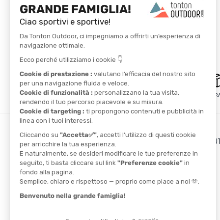
PAGAMENTO SICURO
CONSEGNA GRAT
I VANTAGGI DI TONTON O
Il blog
Il cashback
TROVA UN NEGOZIO
I codici promozionali
CONTATTACI
I NOSTRI PARTNER
Athlètes
Ambassadors