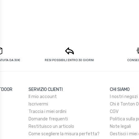
UITA DA 30€
RESI POSSIBILI ENTRO 30 GIORNI
CONSEG
UTDOOR
SERVIZIO CLIENTI
CHI SIAMO
Il mio account
I nostri negozi
Iscrivermi
Chi è Tonton 
Traccia i miei ordini
CGV
Domande frequenti
Politica sulla 
Restituisco un articolo
Note legali
Come scegliere la misura perfetta?
Gestisci i miei