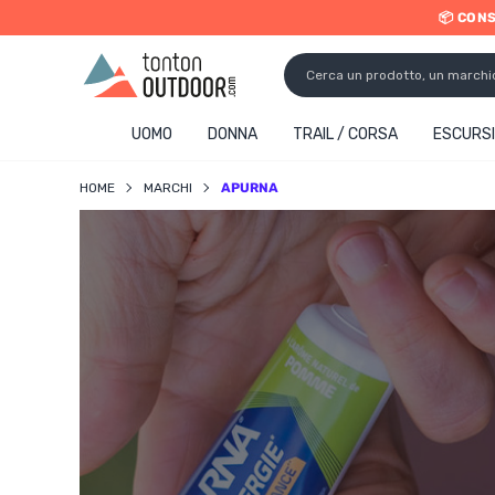
📦 CON
o content
UOMO
DONNA
TRAIL / CORSA
ESCURSI
HOME
MARCHI
APURNA