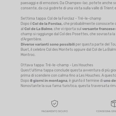
paesaggi e di emozioni. Da Champex-lac, potete anche sce
consente, da cui godrete di una vista sulla valle di Trient
Settima tappa: Col de la Forclaz - Tré-le-champ
Dopo il
Col de la Forclaz,
che probabilmente conoscete dal 
al
Col de La Balme
, che vi riporta sul
versante francese 
champ si raggiunge dal Col des Posettes, che sovrasta la 
d’Argentière.
Diverse
varianti sono possibili
per questa parte del Tour,
Buet, il celebre Col des Montets oppure dal Col de La Balme,
Montroc.
Ottava tappa: Tré-le-champ - Les Houches
Quest’ultima tappa conclude questa avventura di più gio
prima di scendere con calma fino a Les Houches. A questo
Dopo
8 giorni in montagna
, è giunto il termine di
uno dei
Nonostante la sua fama turistica, questa traversata rima
PAGAMENTO SICURO
CONSEGNA GRAT