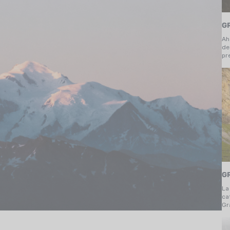
G
Ah
des
pr
qu
la
GR
La
ca
Gr
Pi
km