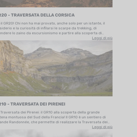
R20 - TRAVERSATA DELLA CORSICA
 il GR20! Chi non ha mai provato, anche solo per un istante, il
iderio e la curiosità di infilarsi le scarpe da trekking, di
endere lo zaino da escursionismo e partire alla scoperta di
esto mitico sentiero di Grande Randonnée? Se fai parte di chi si
Leggi di più
ncerà presto nell’avventura, sei nel posto…
10 - TRAVERSATA DEI PIRENEI
 Traversata dei Pirenei: il GR10 alla scoperta della grande
tena montuosa del Sud della Francia! Il GR10 è un sentiero di
ande Randonnée, che permette di realizzare la Traversata dei
renei. Accumula 55 000 metri di dislivello positivo su circa 900
Leggi di più
! L'equivalente di 6 volte l'Everest! Piuttosto…