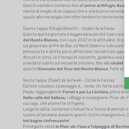
Questo sentiero continua fino all’
arrivo al Rifugio Bonat
niente di meglio di un cappuccino e una buona merenda, sedut
spazio alla meraviglia che offre l’ambiente circostante.
Quinta tappa: Rifugio Bonatti - Chalet de la Peule
Questa quinta giornata è leggendaria perché il percorso r
del Monte Bianco,
con i suoi 2537 m di altitudine. Si pass
sul ghiacciaio di Pré de Bar, sul Mont Dolent e sulla parete
prima parte è diritta, poi si affrontano tornanti più agevo
Arrivati in cima, se il tempo lo consente, godetevi una 
scendete subito sul versante svizzero, fino allo
chalet de
questo
itinerario del Tour del Monte Bianco
. Fate atte
Sesta tappa: Chalet de la Peule - Col de la Forclaz
Dal lato svizzero, il paesaggio è... verde. Un forte contras
Peule, raggiungerete
Ferret e poi La Léchère,
prima di sc
Nella valle del Vallese,
i villaggi si susseguono: Praz-de-Fo
suo lago, che promette refrigerio.
Lungo la salita, numerose statuette a forma di animali vi
vostra attenzione durante questo tratto impegnativo. Ci vu
bel bagno rinfrescante
!
Proseguite verso
le Plan-de-l’eau e l’alpeggio di Bovin