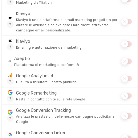
 du Géant, le Grandes Jorasses e il Monte Bianco
si stagliano
vi verso il versante italiano, in una lunga discesa fino al rifugio
rekking!
to ripida: fate attenzione ai passi. Il
Lago Combal vi aspetta
ai
 che ricordano una cartolina. Un lungo tratto pianeggiante vi
entiero a destra conduce rapidamente in quota,
verso Arp Veille e il
na splendida vista sulle montagne rocciose di fronte, sul ghiacciaio
oire vi accompagna per tutto il percorso.
elle alla carbonara sono deliziose (le migliori carbonara che zia
ofilizzati
tutta la settimana, apprezzerete ancora di più! Per i
roseguite verso Dolonne prima di scendere, per un sentiero ripido e
tel e alberghi, oltre a ottime pizzerie italiane (ovviamente)!
ia Emeline
! La prima salita è faticosa e si svolge nel bosco, con la
i lato. Un buon segno. Il primo rifugio della giornata, il
Rifugio
ntagna, con lo sguardo che si perde nell’immensità del paesaggio, è
ermettendo di aggirare la montagna e di evitare una salita
gne, l’Aiguille Noire e le Grandes Jorasses
si ergono maestose di
ce tutto.