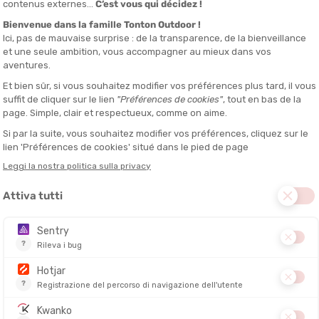
l’Aiguille de Bionnassay e sul Dôme de Miage
, il sentiero sale
ter. Questa prima salita è piacevole, senza particolari difficoltà. Si
Bianco. A seconda della stagione, la vegetazione è fitta e il
rnanti, conducendo direttamente al
Col du Tricot.
Il percorso
o la variante, davvero spettacolare.
c
, che regalano un panorama di media montagna selvaggia e
Truc si gode di una vista ampia sulla valle dell’Armina. Questa prima
es-Montjoie
, dove potete trovare alloggio per la notte. Se avete
e-Dame-de-la-Gorge, per piantare la
vostra tenda
, se avete
abetta
trebbe sembrarvi una vera sfida. Tra lo zaino sulle spalle, il caldo
 il corpo si abitua poco a poco a questo nuovo ambiente.
e-Dame-de-la-Gorge
, un piccolo ponte sospeso conduce a
Nant
ire verso La Balme. Questo rifugio accogliente invita a una sosta
onhomme e poi al Col de la Croix du Bonhomme
. Quest’ultimo è
 piuttosto tecnico, ma la ricompensa è all’altezza dello sforzo. Un
a variante proposta da questo percorso è anch’essa spettacolare. Si
 della difficile ascesa al Col de la Seigne.