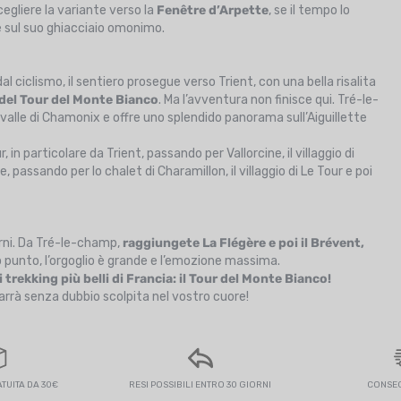
gliere la variante verso la
Fenêtre d’Arpette
, se il tempo lo
 e sul suo ghiacciaio omonimo.
ciclismo, il sentiero prosegue verso Trient, con una bella risalita
del Tour del Monte Bianco
. Ma l’avventura non finisce qui. Tré-le-
valle di Chamonix e offre uno splendido panorama sull’Aiguillette
 in particolare da Trient, passando per Vallorcine, il villaggio di
 passando per lo chalet di Charamillon, il villaggio di Le Tour e poi
rni. Da Tré-le-champ,
raggiungete La Flégère e poi il Brévent,
 punto, l’orgoglio è grande e l’emozione massima.
 trekking più belli di Francia: il Tour del Monte Bianco!
rrà senza dubbio scolpita nel vostro cuore!
UITA DA 30€
RESI POSSIBILI ENTRO 30 GIORNI
CONSEG