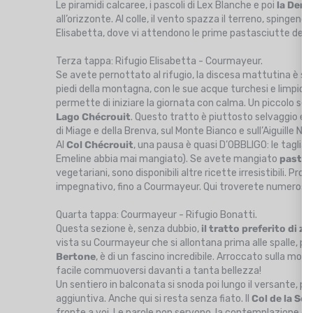
Le piramidi calcaree, i pascoli di Lex Blanche e poi
la Dent
all’orizzonte. Al colle, il vento spazza il terreno, spingendo
Elisabetta, dove vi attendono le prime pastasciutte del t
Terza tappa: Rifugio Elisabetta - Courmayeur.
Se avete pernottato al rifugio, la discesa mattutina è subi
piedi della montagna, con le sue acque turchesi e limpide
permette di iniziare la giornata con calma. Un piccolo s
Lago Chécrouit
. Questo tratto è piuttosto selvaggio e u
di Miage e della Brenva, sul Monte Bianco e sull’Aiguille N
Al
Col Chécrouit
, una pausa è quasi D’OBBLIGO: le tagliat
Emeline abbia mai mangiato). Se avete mangiato
pasti li
vegetariani, sono disponibili altre ricette irresistibili. P
impegnativo, fino a Courmayeur. Qui troverete numerosi ho
Quarta tappa: Courmayeur - Rifugio Bonatti.
Questa sezione è, senza dubbio,
il tratto preferito di z
vista su Courmayeur che si allontana prima alle spalle, poi d
Bertone
, è di un fascino incredibile. Arroccato sulla mo
facile commuoversi davanti a tanta bellezza!
Un sentiero in balconata si snoda poi lungo il versante, p
aggiuntiva. Anche qui si resta senza fiato. Il
Col de la Sei
fronte a voi. Le parole non servono, la contemplazione di