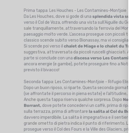
Prima tappa: Les Houches - Les Contamines-Montjoie
Da Les Houches, dove si gode di una
splendida vista sul
verso il Col de Voza, offrendo una vista sull’Aiguille du Goû
sale tranquillamente, attraversando la ferrovia del Monte 
paesaggio molto verde. L’ascesa prosegue con piccoli to
classico scende subito verso Bionassay, ma vi consigliam
Si scende poi verso il
chalet de Miage e lo chalet du Tru
suggestiva, attraversata da piccoli ruscelli ghiacciati. Al 
parte si conclude con una
discesa verso Les Contamin
ancora energie (e gambe), potete proseguire fino a Notr
previsto il bivacco!
Seconda tappa: Les Contamines-Montjoie - Rifugio Elis
Dopo un buon riposo, si riparte. Questa seconda giornata po
(se affrontate il percorso in piena estate) e l’altitudine,
Anche questa tappa riserva qualche sorpresa. Dopo
Notr
Borrant,
dove potete concedervi un caffè, prima di ripart
sulla terrazza, prima di affrontare
la salita al Col du B
davvero imperdibile. La salita è impegnativa e il sentiero
grande ometto di pietra indica il punto di riferimento. L
prosegue verso il Col des Fours e la Ville des Glaciers, prima