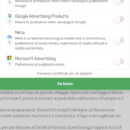
ti
, ancora magnifico, anche se oggi più frequentato. Dopo la fatica,
i ai tavoli del rifugio o, perché no, sull’erba. Qui l’esigenza lascia
aggiunge il
famoso Grand Col Ferret, il punto più alto del Tour
a prima per Arnouva, poi per il rifugio Elena, da cui si gode una vista
 delle Grandes Jorasses. L’
ascesa al Grand Col Ferret
è lunga. La
li dal punto di vista muscolare.
meritata pausa. Se invece il tempo peggiora (come spesso accade),
 la Peule
e scoprite il paesaggio verdeggiante del terzo paese di
nzione ai cani da pastore, che qui non sono mai lontani dalle greggi.
to rispetto al versante italiano, roccioso e aspro. Dallo chalet de la
endere a La Fouly, un piccolo villaggio tipico che costeggia il fiume.
rt e Issert, prima di arrivare ai piedi della salita verso Champex e il
 accompagneranno. Scoiattoli scolpiti nel legno attireranno la
ole pazienza, ma l’arrivo è fantastico. Il lago vi accoglie per un
e
, per poi sbucare al Col de la Forclaz. Questa lunga tappa è ricca di