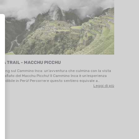
NCA TRAIL - MACCHU PICCHU
ekking sul Cammino Inca: un’avventura che culmina con la vista
zzafiato del Macchu Picchu! Il Cammino Inca è un’esperienza
perdibile in Perù! Percorrere questo sentiero equivale a
mpiere un viaggio nel tempo, sulle orme degli antichi Incas di
Leggi di più
nquecento anni fa. Non esiste un solo modo per…