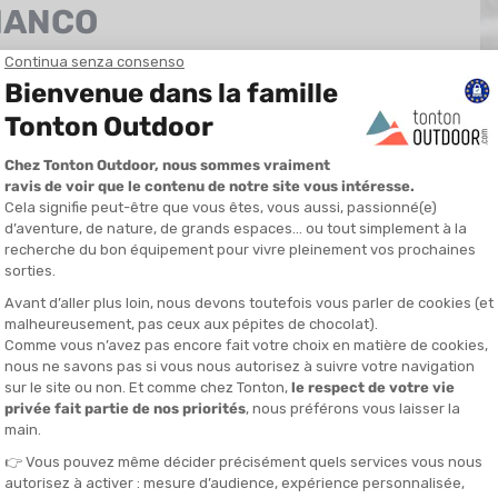
BIANCO
pi francesi, con partenza da Chamonix!
I
o, attraversando i
tre paesi che lo circondano
: Francia, Svizzera
considerato tra i
più belli di tutta la Francia
! Il TMB può essere
Tr
a. Qui vi presentiamo l’itinerario in senso antiorario, il più battuto
mo
im
imitato o se la distanza vi sembra troppo impegnativa, esistono
co
 mezzi pubblici per velocizzare l’avventura o ridurre le tappe.
ci
ossibilità!
, sulla piazza iconica che ospita il suo
arco di partenza
. Tuttavia,
 base alle vostre preferenze o alla vostra posizione. Alle Houches,
da trekking
ben fornito, i
bastoncini da camminata
in una mano e