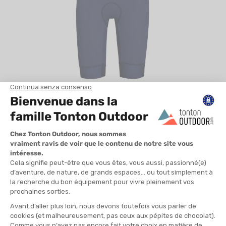
Perché questo prodotto
: Tecnologia Aero-Fit sviluppata per
l’alto livello.
Per quale profilo
: Triatleta esperta che punta a un record
personale.
Punto di forza chiave
: Pannelli ventilati
Vapour-Cool
sotto le
ascelle.
Limite
: Messa più tecnica a causa della vestibilità molto
aderente.
Scopri la trifunzione Orca Athlex Aero Race Suit V2
Mako Trifunzione Pro Set-In donna