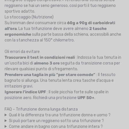
reggiseno se hai un seno generoso, così porti il tuo reggiseno
sportivo adatto.
Lo stoccaggio (Nutrizione)
Su Ironman devi consumare circa
60g a 90g di carboidrati
all’ora
. La tua trifunzione deve avere almeno
2 tasche
ergonomiche
sulla parte bassa della schiena, accessibili anche
con la stanchezza al 150° chilometro.
Gli errori da evitare
Trascurare il test in condizioni reali
: Indossa la tua tenuta in
un’uscita bici di
almeno 3 ore
seguita da transizione corsa per
rilevare qualsiasi punto di sfregamento.
Prendere una taglia in più “per stare comode”
: Il tessuto
bagnato si allunga. Una tenuta lenta crea tasche d’acqua e
irritazioni gravi.
Ignorare l’indice UPF
: Il sole picchia forte sulle spalle in
posizione aero. Richiedi una protezione
UPF 50+
.
FAQ – Trifunzione donna lunga distanza
Qual è la differenza tra una trifunzione donna e uomo ?
Si può portare un reggiseno sotto una trifunzione ?
Come andare in bagno con una trifunzione intera ?