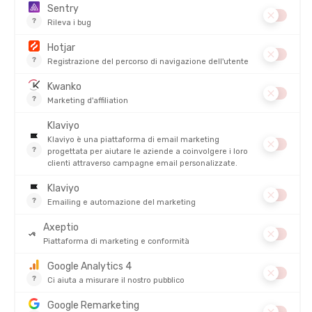
Perché questo prodotto
: Uso di tessuti ultra-tecnici per una
compressione muscolare attiva senza intralcio respiratorio.
Per quale profilo
: Triatleta che vuole ottimizzare il tempo
senza sacrificare il comfort perineale.
Punto di forza chiave
: Taglio laser delle maniche e grip in
silicone alla base della coscia per un sostegno senza punti di
pressione.
Limite
: Richiede cure particolari nel lavaggio per preservare le
proprietà idrofobe del tessuto.
Scopri la trifunzione Mako Team Femme
Z3R0D TTsuit Start Femme