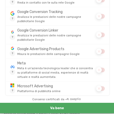
Perché questo prodotto
: Costruzione francese robusta con
fondello Iron Pad donna.
Per quale profilo
: Primo acquisto tecnico per la lunga distanza.
Punto di forza chiave
: Tessuto
Water Wear Weapon
ultra-
scivoloso.
Limite
: Meno compressione sulle cosce rispetto alle gamme
Racer.
Ecco la trifunzione Z3R0D TTsuit Start donna