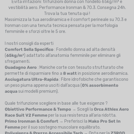
Evita irritazioni: trifunzioni donna con fondello 65kg/m³ e
UTRIZIONE
vestibilità aero. Performance Ironman & 70.3. Consegna 24h.
Trova la tua tenuta qui !
MARCHI
Massimizza la tua aerodinamica e il comfort perineale su 70.3 e
Ironman con una tenuta tecnica pensata per la morfologia
SALDI
femminile e sforzi oltre le 5 ore.
CARTA REGALO
I nostri consigli da esperti
Comfort Sella Specifico
: Fondello donna ad alta densità
(
65kg/m³
) adattato all’anatomia femminile per eliminare gli
IL MIO CARRELLO
sfregamenti.
Guadagno Aero
: Maniche corte con tessuto strutturato che
I MIEI PREFERITI
permette di risparmiare fino a
8 watt
in posizione aerodinamica.
Asciugatura Ultra-Rapida
: Fibre idrofobiche che garantiscono
IL BLOG DEI TONTONS
un peso piuma appena usciti dall’acqua (
0% assorbimento
acqua
sui modelli premium).
CONTATTO
Quale trifunzione scegliere in base alle tue esigenze ?
Obiettivo Performance & Tempo
→ Scegli la
Orca Athlex Aero
Race Suit V2 Femme
per la sua resistenza all’aria ridotta.
Primo Ironman & Comfort
→ Preferisci la
Mako Pro Set In
Femme
per il suo sostegno muscolare equilibrato.
Polivalenza & Prezzo Accessibile Tech
→ Opta per la
Z3R0D