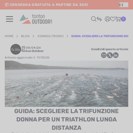
📦 CONSEGNA GRATUITA A PARTIRE DA 30€!
IT
o content
0
HOME
BLOG
CONSIGLI TECNICI
GUIDA: SCEGLIERE LA TRIFUNZIONE DONN
08/04/26
Condividi questo articolo
UOMO
Tonton Outdoor
Articolo aggiornato il : 11/05/26
DONNA
RAIL / CORSA
SCURSIONISMO / VIAGGIO
RIATHLON / NUOTO
GUIDA: SCEGLIERE LA TRIFUNZIONE
LTRI SPORT
DONNA PER UN TRIATHLON LUNGA
DISTANZA
ELETTRONICA