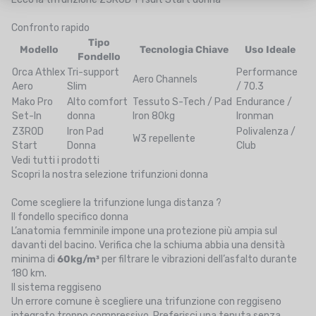
Confronto rapido
Tipo
Modello
Tecnologia Chiave
Uso Ideale
Fondello
Orca Athlex
Tri-support
Performance
Aero Channels
Aero
Slim
/ 70.3
Mako Pro
Alto comfort
Tessuto S-Tech / Pad
Endurance /
Set-In
donna
Iron 80kg
Ironman
Z3R0D
Iron Pad
Polivalenza /
W3 repellente
Start
Donna
Club
Vedi tutti i prodotti
Scopri la nostra selezione trifunzioni donna
Come scegliere la trifunzione lunga distanza ?
Il fondello specifico donna
L’anatomia femminile impone una protezione più ampia sul
davanti del bacino. Verifica che la schiuma abbia una densità
minima di
60kg/m³
per filtrare le vibrazioni dell’asfalto durante
180 km.
Il sistema reggiseno
Un errore comune è scegliere una trifunzione con reggiseno
integrato troppo compressivo. Preferisci una tenuta senza