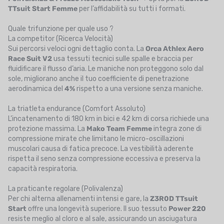
TTsuit Start Femme
per l’affidabilità su tutti i formati.
Quale trifunzione per quale uso ?
La competitor (Ricerca Velocità)
Sui percorsi veloci ogni dettaglio conta. La
Orca Athlex Aero
Race Suit V2
usa tessuti tecnici sulle spalle e braccia per
fluidificare il flusso d’aria. Le maniche non proteggono solo dal
sole, migliorano anche il tuo coefficiente di penetrazione
aerodinamica del
4%
rispetto a una versione senza maniche.
La triatleta endurance (Comfort Assoluto)
L’incatenamento di 180 km in bici e 42 km di corsa richiede una
protezione massima. La
Mako Team Femme
integra zone di
compressione mirate che limitano le micro-oscillazioni
muscolari causa di fatica precoce. La vestibilità aderente
rispetta il seno senza compressione eccessiva e preserva la
capacità respiratoria.
La praticante regolare (Polivalenza)
Per chi alterna allenamenti intensi e gare, la
Z3R0D TTsuit
Start
offre una longevità superiore. Il suo tessuto
Power 220
resiste meglio al cloro e al sale, assicurando un asciugatura