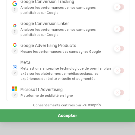
Endurance fondamentale et VO2 max : un duo gagnant
Travailler votre
endurance fondamentale
contribue
indirectement à améliorer votre
VO2 max
(volume maximal
d’oxygène consommé). Même si le travail de VO2 max se fait à
intensité plus élevée, la base aérobie construite grâce à
l’endurance lente en est le socle.
En renforçant votre système cardiovasculaire et votre
efficacité énergétique, vous préparez votre corps à mieux
encaisser les séances de fractionné ou de seuil.
Endurance fondamentale et marathon : un lien indissociable
Le
marathon
repose presque entièrement sur la
capacité à
maintenir un effort prolongé dans la zone d’endurance
. Les
coureurs qui négligent cette phase d’entraînement paient
souvent le prix dans les derniers kilomètres.
Travailler l’endurance fondamentale permet d’optimiser la
gestion de l’énergie, de retarder le "mur du 30e km" et
d’améliorer la résistance mentale. C’est l’un des secrets des
marathoniens les plus réguliers.