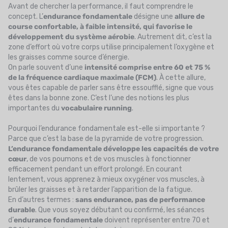
Avant de chercher la performance, il faut comprendre le
concept. L’
endurance fondamentale
désigne une
allure de
course confortable, à faible intensité, qui favorise le
développement du système aérobie
. Autrement dit, c’est la
zone d’effort où votre corps utilise principalement l’oxygène et
les graisses comme source d’énergie.
On parle souvent d’une
intensité comprise entre 60 et 75 %
de la fréquence cardiaque maximale (FCM)
. À cette allure,
vous êtes capable de parler sans être essoufflé, signe que vous
êtes dans la bonne zone. C’est l’une des notions les plus
importantes du
vocabulaire running
.
Pourquoi l’endurance fondamentale est-elle si importante ?
Parce que c’est la base de la pyramide de votre progression.
L’endurance fondamentale développe les capacités de votre
cœur
, de vos poumons et de vos muscles à fonctionner
efficacement pendant un effort prolongé. En courant
lentement, vous apprenez à mieux oxygéner vos muscles, à
brûler les graisses et à retarder l’apparition de la fatigue.
En d’autres termes :
sans endurance, pas de performance
durable
. Que vous soyez débutant ou confirmé, les séances
d’
endurance fondamentale
doivent représenter entre 70 et