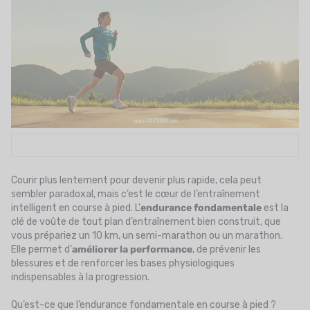
UTRITION
MARQUES
PROMO
CARTE CADEAU
MON PANIER
MES FAVORIS
Courir plus lentement pour devenir plus rapide, cela peut
LE BLOG DES TONTONS
sembler paradoxal, mais c’est le cœur de l’entraînement
intelligent en course à pied. L’
endurance fondamentale
est la
CONTACT
clé de voûte de tout plan d’entraînement bien construit, que
vous prépariez un 10 km, un semi-marathon ou un marathon.
Elle permet d’
améliorer la performance
, de prévenir les
blessures et de renforcer les bases physiologiques
indispensables à la progression.
Qu’est-ce que l’endurance fondamentale en course à pied ?