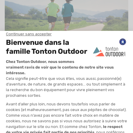
Comment connaître sa zone d’endurance fondamentale ?
Pour progresser efficacement, il faut savoir à quelle intensité
courir. Voici plusieurs méthodes pour identifier votre zone
d’endurance.
1. La méthode de la fréquence cardiaque
La plus fiable consiste à utiliser un
cardiofréquencemètre
.
L’endurance fondamentale se situe
entre 60 et 75 % de votre
FCM
(fréquence cardiaque maximale). Exemple : si votre FCM
est de 190 bpm, courez entre 115 et 140 bpm. C’est simple,
précis et adaptable.
2. Le test de la parole
Une méthode empirique mais efficace :
si vous pouvez parler
en courant
, sans être essoufflé, vous êtes dans la bonne zone.