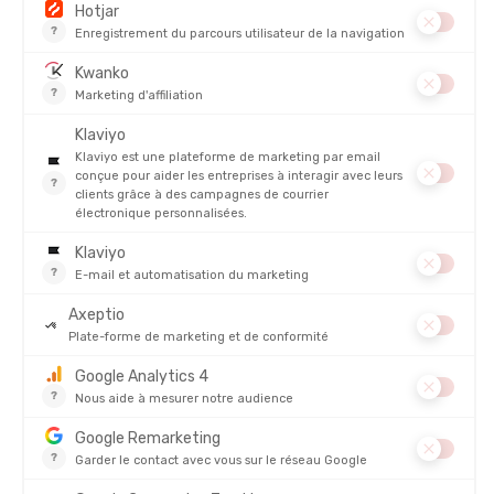
durabilité et de la performance.
Les bénéfices physiologiques de l’endurance fondamentale
L’endurance lente agit en profondeur sur votre physiologie. Voici
ce qu’il se passe dans votre corps lors de ces séances :
Augmentation du volume d’éjection systolique du cœur
(le
cœur pompe plus de sang à chaque battement).
Amélioration de la densité capillaire dans les muscles
.
Développement des mitochondries
, qui produisent l’énergie.
Meilleure utilisation des graisses
comme carburant.
Autrement dit, votre corps devient plus endurant, plus économe
et plus performant sur le long terme.