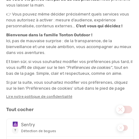
Si vous haletez ou que vous devez reprendre votre souffle
toutes les deux phrases, vous êtes trop rapide.
3. La perception de l’effort (RPE)
Sur une échelle de 1 à 10, votre effort doit être compris
entre 3 et 5
. Vous sentez que vous travaillez, mais c’est
confortable et durable. Les
montres connectées
modernes
intègrent souvent cette notion pour vous aider à suivre votre
intensité.
Les erreurs les plus fréquentes
Beaucoup de coureurs pensent qu’ils progressent en courant
vite, tout le temps. C’est une erreur classique qui mène souvent
à la stagnation ou à la blessure.
Courir trop vite : votre allure d’endurance doit être lente, même
si vous avez l’impression de "vous traîner".
Ne pas différencier les intensités : sans contraste entre les
séances lentes et rapides, le corps s’épuise.
Manquer de patience : les effets de l’endurance se ressentent
sur plusieurs semaines, pas du jour au lendemain.
Acceptez de ralentir pour mieux progresser
: c’est la clé de la