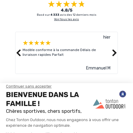
4.8/5
Basé sur
4 333
avis des 12 derniers mois
Voir tous les avis
hier
Modèle conforme à la commande Délais de
Livr
livraison rapides Parfait
atte
Lire 
Emmanuel M
TROUVER UN MAGASIN
CONTACTEZ-NOUS