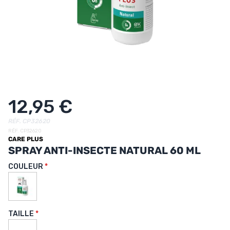
UTRITION
MARQUES
PROMO
CARTE CADEAU
MON PANIER
12,95 €
MES FAVORIS
RÉF. CP32620
RÉF. CP32620
CARE PLUS
LE BLOG DES TONTONS
SPRAY ANTI-INSECTE NATURAL 60 ML
CONTACT
COULEUR
TAILLE