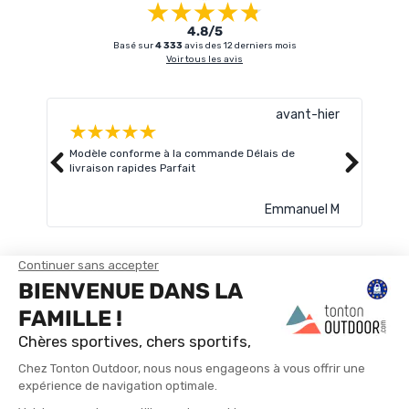
4.8/5
Basé sur
4 333
avis des 12 derniers mois
Voir tous les avis
avant-hier
Modèle conforme à la commande Délais de
Livr
livraison rapides Parfait
atte
Lire 
Emmanuel M
TROUVER UN MAGASIN
CONTACTEZ-NOUS