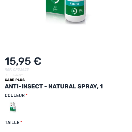
UTRITION
MARQUES
PROMO
CARTE CADEAU
MON PANIER
15,95 €
MES FAVORIS
RÉF. CP32623
RÉF. CP32623
CARE PLUS
LE BLOG DES TONTONS
ANTI-INSECT - NATURAL SPRAY, 1
CONTACT
COULEUR
TAILLE