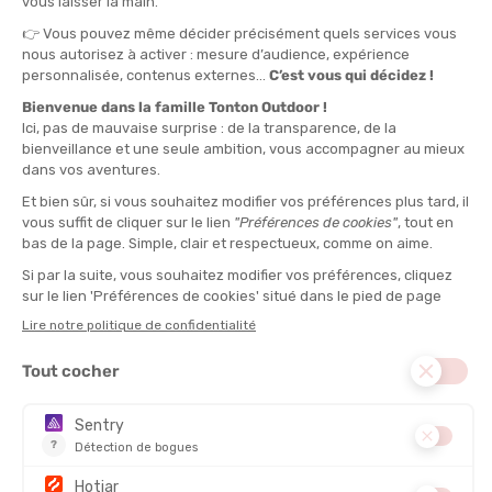
TU
QUANTITÉ
-
>> CLICK & COLLECT
Voir les stocks magasin
EN STOCK !
LIVRAISON OFFERTE
CASHBACK
Expédié en 24h
Dès 30 € d'achat
Gagnez
3,50 €
avec cet
achat !
POIDS :
817 g
DESCRIPTION DU PRODUIT : KIT DE PREMIERS SECOURS
MOUNTAINEER