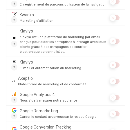
PRODUITS SIMILAIRES
CARE PLUS
CARE PLUS
KIT FIRST AID PROFESSIONAL
SPRAY ANTI-INSECTE DEET 40%
100ML
EN STOCK - EXPÉDIÉ EN 24/48H
EN STOCK - EXPÉDIÉ EN 24/48H
67,95 €
15,95 
AVIS