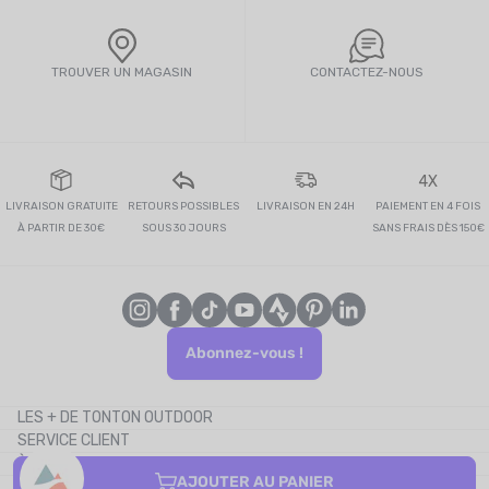
TROUVER UN MAGASIN
CONTACTEZ-NOUS
4X
LIVRAISON GRATUITE
RETOURS POSSIBLES
LIVRAISON EN 24H
PAIEMENT EN 4 FOIS
À PARTIR DE 30€
SOUS 30 JOURS
SANS FRAIS DÈS 150€
Abonnez-vous !
LES + DE TONTON OUTDOOR
SERVICE CLIENT
Le blog
À PROPOS
Le cashback
AJOUTER AU PANIER
CONTACTEZ-NOUS