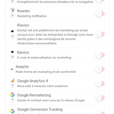
PRODUITS SIMILAIRES
CARE PLUS
CARE PLUS
FILTRE À EAU EVO
GEL SOS INSECTE 20 ML
EN STOCK - EXPÉDIÉ EN 24/48H
EN STOCK - EXPÉDIÉ EN 24/48H
67,95 €
7,95 
AVIS