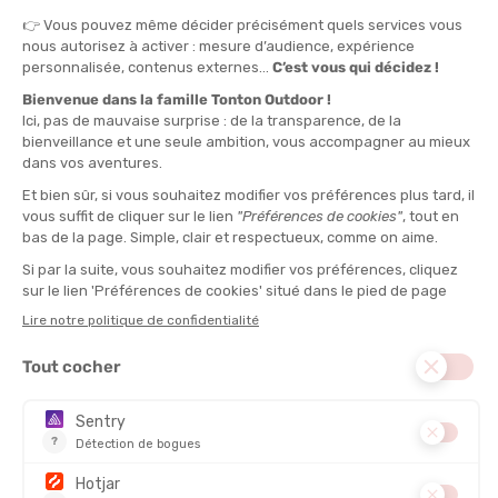
TU
QUANTITÉ
-
>> CLICK & COLLECT
Voir les stocks magasin
EN STOCK !
LIVRAISON OFFERTE
CASHBACK
Expédié en 24h
Dès 30 € d'achat
Gagnez
2,30 €
avec cet
achat !
POIDS :
65 g
TYPE :
Filtre
DESCRIPTION DU PRODUIT : FILTRE À EAU JUNGLE