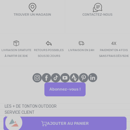
TROUVER UN MAGASIN
CONTACTEZ-NOUS
4X
LIVRAISON GRATUITE
RETOURS POSSIBLES
LIVRAISON EN 24H
PAIEMENT EN 4 FOIS
À PARTIR DE 30€
SOUS 30 JOURS
SANS FRAIS DÈS 150€
Abonnez-vous !
LES + DE TONTON OUTDOOR
SERVICE CLIENT
Le blog
À PROPOS
Le cashback
AJOUTER AU PANIER
CONTACTEZ-NOUS
Les codes promos