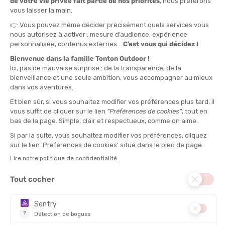
TU
QUANTITÉ
-
>> CLICK & COLLECT
Voir les stocks magasin
EN STOCK !
LIVRAISON OFFERTE
CASHBACK
Expédié en 24h
Dès 30 € d'achat
Gagnez
1,60 €
avec cet
achat !
POIDS :
152 g
DESCRIPTION DU PRODUIT : ROULEAU DE MASSAGE
STANDARD NOIR/JAUNE