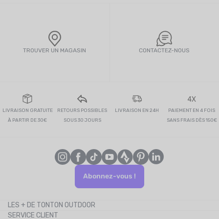
TROUVER UN MAGASIN
CONTACTEZ-NOUS
4X
LIVRAISON GRATUITE
RETOURS POSSIBLES
LIVRAISON EN 24H
PAIEMENT EN 4 FOIS
À PARTIR DE 30€
SOUS 30 JOURS
SANS FRAIS DÈS 150€
Abonnez-vous !
LES + DE TONTON OUTDOOR
SERVICE CLIENT
Le blog