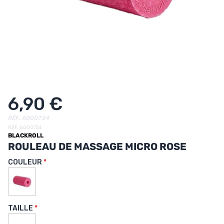
UTRITION
MARQUES
PROMO
CARTE CADEAU
MON PANIER
6,90 €
MES FAVORIS
RÉF. A000734
RÉF. A000734
BLACKROLL
LE BLOG DES TONTONS
ROULEAU DE MASSAGE MICRO ROSE
CONTACT
COULEUR
TAILLE