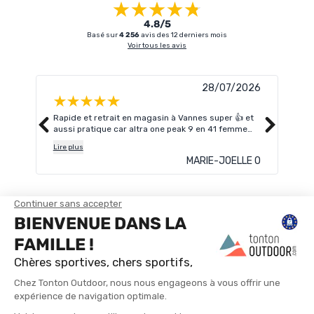
4.8/5
Basé sur
4 256
avis des 12 derniers mois
Voir tous les avis
28/07/2026
Rapide et retrait en magasin à Vannes super 👍 et
Je c
aussi pratique car altra one peak 9 en 41 femme
alle
n'était plus dispo en magasin.
Lire plus
MARIE-JOELLE O
TROUVER UN MAGASIN
CONTACTEZ-NOUS