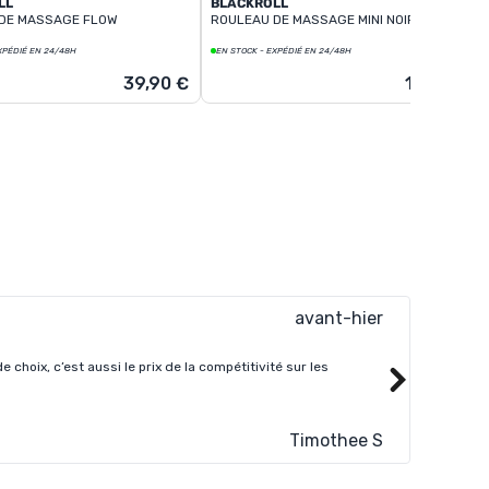
LL
BLACKROLL
DE MASSAGE FLOW
ROULEAU DE MASSAGE MINI NOIR
XPÉDIÉ EN 24/48H
EN STOCK - EXPÉDIÉ EN 24/48H
39,90 €
11,00 €
avant-hier
choix, c’est aussi le prix de la compétitivité sur les
Supper s
Timothee S