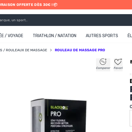
IVRAISON OFFERTE DÈS 30€ ! 📦
ETRAIT EN MAGASIN GRATUIT
E / VOYAGE
TRIATHLON / NATATION
AUTRES SPORTS
É
S / ROULEAUX DE MASSAGE
ROULEAU DE MASSAGE PRO
+
+
+
+
Comparer
Favori
R