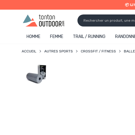
📦 L
o content
✨ R
HOMME
FEMME
TRAIL / RUNNING
RANDONNÉ
ACCUEIL
AUTRES SPORTS
CROSSFIT / FITNESS
BALLE