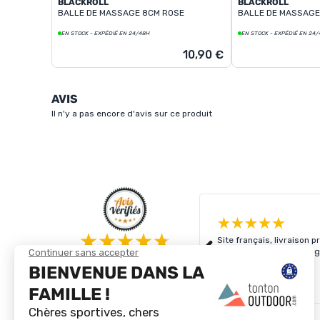
BLACKROLL
BLACKROLL
BALLE DE MASSAGE 8CM ROSE
BALLE DE MASSAGE
EN STOCK - EXPÉDIÉ EN 24/48H
EN STOCK - EXPÉDIÉ EN 24
10,90 €
AVIS
Il n'y a pas encore d'avis sur ce produit
Site français, livraison 
produits existants j’imag
4.8/5
Basé sur
4 318
avis des 12 derniers mois
Lire plus
Voir tous les avis