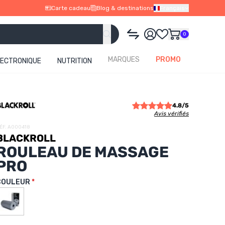
Carte cadeau
Blog & destinations
Français
0
MARQUES
PROMO
LECTRONIQUE
NUTRITION
4.8/5
Avis vérifiés
ÉF. A000418
BLACKROLL
ROULEAU DE MASSAGE
PRO
COULEUR