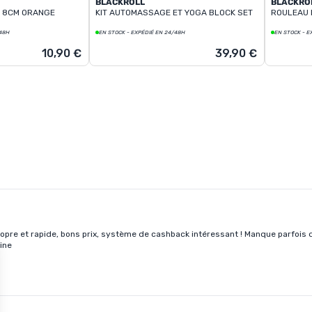
BLACKROLL
BLACKRO
 8CM ORANGE
KIT AUTOMASSAGE ET YOGA BLOCK SET
ROULEAU 
/48H
EN STOCK - EXPÉDIÉ EN 24/48H
EN STOCK - E
10,90 €
39,90 €
propre et rapide, bons prix, système de cashback intéressant ! Manque parfois de 
ine