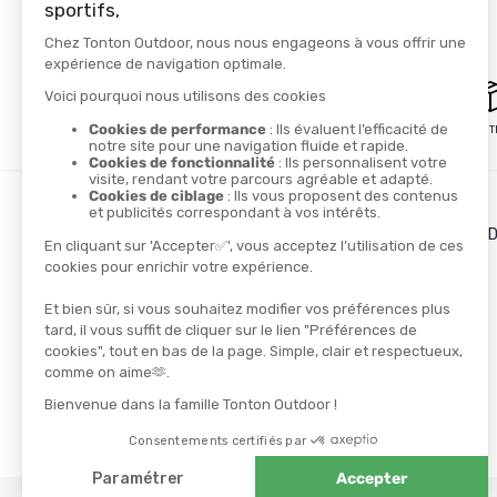
PAIEMENT SÉCURISÉ
LIVRAISON GRATUITE
LES + DE TONTON OUT
Le blog
Le cashback
Les codes promos
TROUVER UN MAGASIN
CONTACTEZ-NOUS
NOS PARTENAIRES
Athlètes
Ambassadeurs