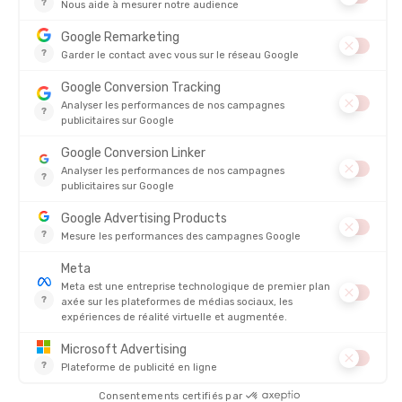
AVIS
Sur
CHAUSSETTES LITTLE CREEK QUARTER
5/5
(1 avis)
5
4
3
2
1
DEBORAH
28/09/2025
Très agréables et confortables
4.8/5
Basé sur
4 333
avis des 12 derniers mois
Voir tous les avis