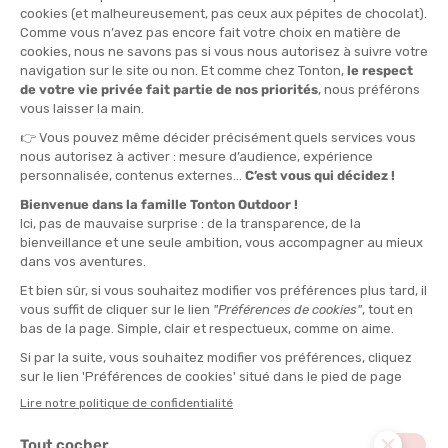
TAILLE
S
QUANTITÉ
-
>> CLICK & COLLECT
Voir les stocks magasin
EN STOCK !
LIVRAISON OFFERTE
CASHBACK
Expédié en 24h
Dès 30 € d'achat
Gagnez
0,90 €
avec cet
achat !
MATIÈRE PRINCIPALE :
Synthétique, Laine mérinos
DESCRIPTION DU PRODUIT : CHAUSSETTES LITTLE
CREEK QUARTER