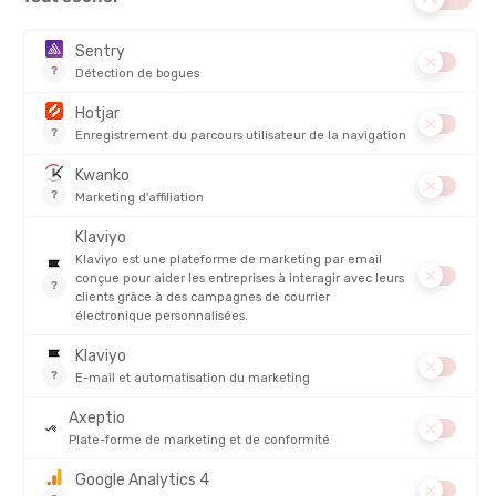
PRODUITS SIMILAIRES
PROMO
PROMO
STANCE
STANCE
CHAUSSETTES EMBRUN
CHAUSSETTES VICKORY QUARTER
EN STOCK - EXPÉDIÉ EN 24/48H
EN STOCK - EXPÉDIÉ EN 24/48H
20,00 €
24,99
-31%
-28%
13,90 €
17,90 