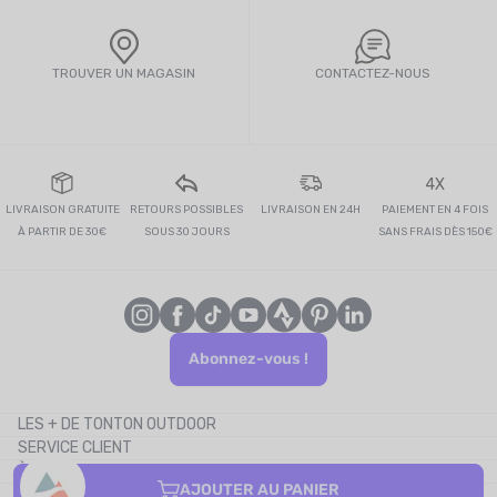
TROUVER UN MAGASIN
CONTACTEZ-NOUS
4X
LIVRAISON GRATUITE
RETOURS POSSIBLES
LIVRAISON EN 24H
PAIEMENT EN 4 FOIS
À PARTIR DE 30€
SOUS 30 JOURS
SANS FRAIS DÈS 150€
Abonnez-vous !
LES + DE TONTON OUTDOOR
SERVICE CLIENT
Le blog
À PROPOS
Le cashback
AJOUTER AU PANIER
CONTACTEZ-NOUS