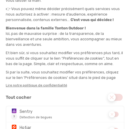
42 - 45
45 - 48
QUANTITÉ
-
>> CLICK & COLLECT
Voir les stocks magasin
EN STOCK !
LIVRAISON OFFERTE
CASHBACK
Expédié en 24h
Dès 30 € d'achat
Gagnez
2,50 €
avec cet
achat !
MATIÈRE PRINCIPALE :
Synthétique, Laine mérinos
DESCRIPTION DU PRODUIT : CHAUSSETTES HAUTES
HIKING LIGHT MERINOS HOMME