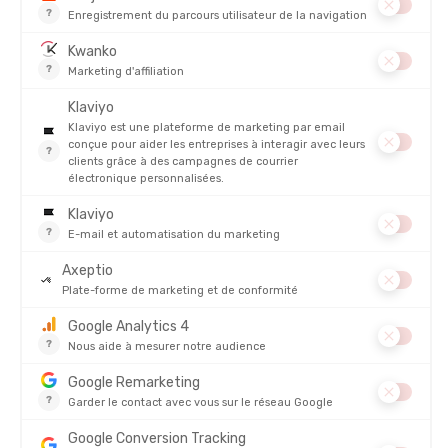
PRODUITS SIMILAIRES
CEP
CEP
CHAUSSETTES MID HIKING LIGHT
CHAUSSETTES BASSES HIKING
MERINO HOMME
LIGHT MERINO HOMME
EN STOCK - EXPÉDIÉ EN 24/48H
EN STOCK - EXPÉDIÉ EN 24/48H
25,00 €
23,00 
AVIS