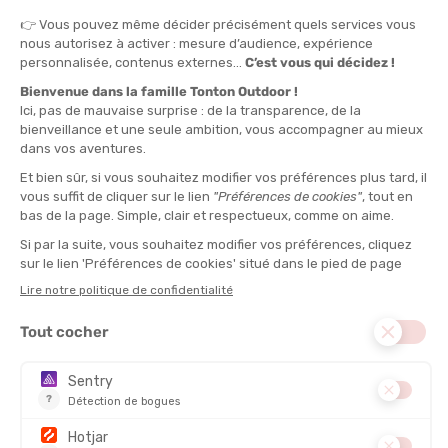
TAILLE
35-37
QUANTITÉ
-
>> CLICK & COLLECT
Voir les stocks magasin
EN STOCK !
LIVRAISON OFFERTE
CASHBACK
Expédié en 24h
Dès 30 € d'achat
Gagnez
0,70 €
avec cet
achat !
MATIÈRE PRINCIPALE :
Synthétique
DESCRIPTION DU PRODUIT : CHAUSSETTES EMBRUN