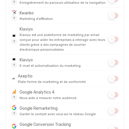
PRODUITS SIMILAIRES
PROMO
PROMO
STANCE
CEP
CHAUSSETTES LITTLE CREEK
CHAUSSETTES MI-HAUTES COLD
QUARTER
WEATHER FEMME
EN STOCK - EXPÉDIÉ EN 24/48H
EN STOCK - EXPÉDIÉ EN 24/48H
25,00 €
24,95
-28%
-28%
17,90 €
17,90 
AVIS