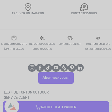
TROUVER UN MAGASIN
CONTACTEZ-NOUS
4X
LIVRAISON GRATUITE
RETOURS POSSIBLES
LIVRAISON EN 24H
PAIEMENT EN 4 FOIS
À PARTIR DE 30€
SOUS 30 JOURS
SANS FRAIS DÈS 150€
Abonnez-vous !
LES + DE TONTON OUTDOOR
SERVICE CLIENT
Le blog
À PROPOS
Le cashback
AJOUTER AU PANIER
CONTACTEZ-NOUS