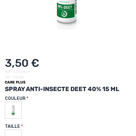
UTRITION
MARQUES
PROMO
CARTE CADEAU
MON PANIER
3,50 €
MES FAVORIS
RÉF. CP32465
RÉF. CP32465
CARE PLUS
LE BLOG DES TONTONS
SPRAY ANTI-INSECTE DEET 40% 15 ML
CONTACT
COULEUR
TAILLE