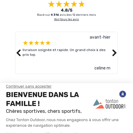
4.8/5
Basé sur
4 316
avis des 12 derniers mois
Voir tous les avis
avant-hier
livraison soignée et rapide. Un grand choix à des
Très
prix top.
celine m
TROUVER UN MAGASIN
CONTACTEZ-NOUS