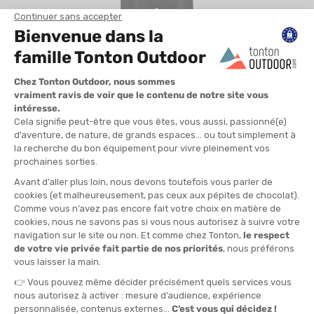
Niveau de pratique :
Intermédiaire / Expérimenté (pour les
nageuses qui possèdent déjà une bonne glisse).
Épaisseur :
1,5 mm sur les bras et les épaules / 2 mm à 3 mm
sur le corps.
La promesse technique
Ce modèle s'adresse aux sportives qui privilégient la souplesse
avant tout. Elle utilise le néoprène
Yamamoto 40
sur les zones
de forte extension comme les aisselles et les omoplates. Sa
construction apporte une résistance faible lors de la phase de