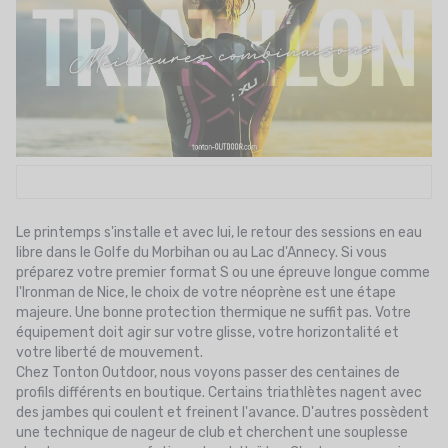
UTRITION
MARQUES
PROMO
CARTE CADEAU
MON PANIER
MES FAVORIS
Le printemps s'installe et avec lui, le retour des sessions en eau
libre dans le Golfe du Morbihan ou au Lac d'Annecy. Si vous
préparez votre premier format S ou une épreuve longue comme
LE BLOG DES TONTONS
l'Ironman de Nice, le choix de votre néoprène est une étape
majeure. Une bonne protection thermique ne suffit pas. Votre
CONTACT
équipement doit agir sur votre glisse, votre horizontalité et
votre liberté de mouvement.
Chez Tonton Outdoor, nous voyons passer des centaines de
profils différents en boutique. Certains triathlètes nagent avec
des jambes qui coulent et freinent l'avance. D'autres possèdent
une technique de nageur de club et cherchent une souplesse