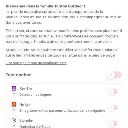
traction. Ce choix limite la fatigue des épaules sur les distances
supérieures à 1500 m car le matériau accompagne chaque
mouvement sans tension parasite. La technologie
SCS
réduit
les frictions pour optimiser la pénétration dans l'eau.
Le ressenti terrain
En plein effort dans une eau à 18°C, la sensation de légèreté sur
le haut du corps surprend. On oublie vite l'épaisseur de la matière
tant l'amplitude de bras reste naturelle. La coupe ajustée au
niveau du buste évite toute entrée d'eau, même lors des phases
d'accélération ou de passage de bouée. La glisse est fluide et la
sensation de liberté reste totale du début à la fin de la section
natation.
L'anatomie du produit
Néoprène :
Mélange de Yamamoto 38, 39 et 40 pour un ratio
poids/flexibilité optimal.
Coupe :
Design spécifique pour les épaules féminines afin de
supprimer les points de pression habituels.
Fermeture :
Zip classique avec une tirette accessible pour une
autonomie complète lors de la transition.
Le scénario idéal
Idéal pour une nageuse confirmée qui participe à des épreuves
comme le
Triathlon de Deauville
ou des sorties en mer où la