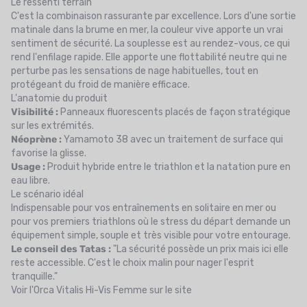
Le ressenti terrain
C'est la combinaison rassurante par excellence. Lors d'une sortie
matinale dans la brume en mer, la couleur vive apporte un vrai
sentiment de sécurité. La souplesse est au rendez-vous, ce qui
rend l'enfilage rapide. Elle apporte une flottabilité neutre qui ne
perturbe pas les sensations de nage habituelles, tout en
protégeant du froid de manière efficace.
L'anatomie du produit
Visibilité :
Panneaux fluorescents placés de façon stratégique
sur les extrémités.
Néoprène :
Yamamoto 38 avec un traitement de surface qui
favorise la glisse.
Usage :
Produit hybride entre le triathlon et la natation pure en
eau libre.
Le scénario idéal
Indispensable pour vos entraînements en solitaire en mer ou
pour vos premiers triathlons où le stress du départ demande un
équipement simple, souple et très visible pour votre entourage.
Le conseil des Tatas :
"La sécurité possède un prix mais ici elle
reste accessible. C'est le choix malin pour nager l'esprit
tranquille."
Voir l'Orca Vitalis Hi-Vis Femme sur le site