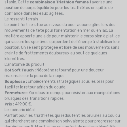
stable. Cette
combinaison Triathlon femme
favorise une
position de corps équilibrée pour les triathlètes en quête de
confiance dans les eaux agitées.
Le ressenti terrain
Le point fort se situe au niveau du cou : aucune gêne lors des
mouvements de tête pour l'orientation en mer ou en lac. La
matière apporte une aide pour maintenir le corps bien à plat, ce
qui rassure les sportives qui perdent de l'énergie à stabiliser leur
position. On se sent protégée et libre de ses mouvements sans
crainte de frottements douloureux au bout de quelques
kilomètres.
L'anatomie du produit
Col Soft Touch :
Néoprène retourné pour une douceur
maximale sur la peau de la nuque.
Souplesse :
Empiècements stratégiques sous les bras pour
faciliter le retour aérien du coude.
Fermeture :
Zip robuste conçu pour résister aux manipulations
brusques des transitions rapides.
Prix :
419,00 €.
Le scénario idéal
Parfait pour les triathlètes qui redoutent les brûlures au cou ou
qui cherchent une combinaison polyvalente pour progresser sur
des distances S, M ou L avec un confort de portage élevé. Elle