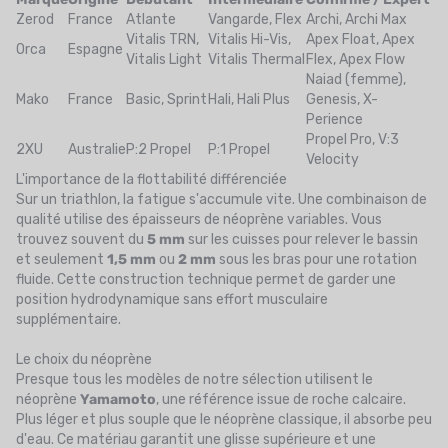
Zerod
France
Atlante
Vangarde, Flex
Archi, Archi Max
Vitalis TRN,
Vitalis Hi-Vis,
Apex Float, Apex
Orca
Espagne
Vitalis Light
Vitalis Thermal
Flex, Apex Flow
Naiad (femme),
Mako
France
Basic, Sprint
Hali, Hali Plus
Genesis, X-
Perience
Propel Pro, V:3
2XU
Australie
P:2 Propel
P:1 Propel
Velocity
L'importance de la flottabilité différenciée
Sur un triathlon, la fatigue s'accumule vite. Une combinaison de
qualité utilise des épaisseurs de néoprène variables. Vous
trouvez souvent du
5 mm
sur les cuisses pour relever le bassin
et seulement
1,5 mm
ou
2 mm
sous les bras pour une rotation
fluide. Cette construction technique permet de garder une
position hydrodynamique sans effort musculaire
supplémentaire.
Le choix du néoprène
Presque tous les modèles de notre sélection utilisent le
néoprène
Yamamoto
, une référence issue de roche calcaire.
Plus léger et plus souple que le néoprène classique, il absorbe peu
d'eau. Ce matériau garantit une glisse supérieure et une