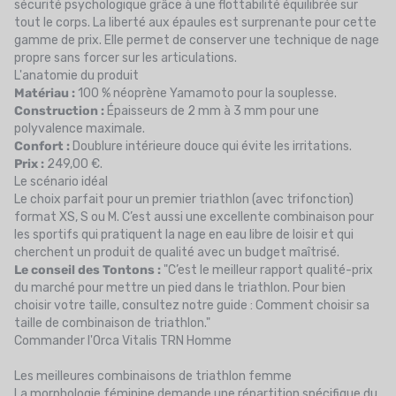
sécurité psychologique grâce à une flottabilité équilibrée sur
tout le corps. La liberté aux épaules est surprenante pour cette
gamme de prix. Elle permet de conserver une technique de nage
propre sans forcer sur les articulations.
L'anatomie du produit
Matériau :
100 % néoprène Yamamoto pour la souplesse.
Construction :
Épaisseurs de 2 mm à 3 mm pour une
polyvalence maximale.
Confort :
Doublure intérieure douce qui évite les irritations.
Prix :
249,00 €.
Le scénario idéal
Le choix parfait pour un premier triathlon (avec
trifonction
)
format XS, S ou M. C’est aussi une excellente combinaison pour
les sportifs qui pratiquent la nage en eau libre de loisir et qui
cherchent un produit de qualité avec un budget maîtrisé.
Le conseil des Tontons :
"C’est le meilleur rapport qualité-prix
du marché pour mettre un pied dans le triathlon. Pour bien
choisir votre taille, consultez notre guide :
Comment choisir sa
taille de combinaison de triathlon
."
Commander l'Orca Vitalis TRN Homme
Les meilleures combinaisons de triathlon femme
La morphologie féminine demande une répartition spécifique du