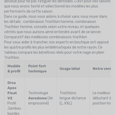
absolue pour ne pas fatiguer les deltoïdes. C'est pour ces raisons
que nous avons testé et sélectionné les modèles les plus
performants de cette saison.
Dans ce guide, nous vous aidons à choisir sans vous noyer dans
les détails :
combinaison Triathlon homme
,
combinaison
Triathlon femme
, conseils selon votre niveau, et quelques
vérités que nous aurions aimé entendre avant de se lancer.
Comparatif des meilleures combinaisons triathlon
Pour vous aider à trancher, nos experts en boutique ont opposé
les quatre profils les plus emblématiques de notre rayon. Ce
tableau compare les bénéfices réels pour votre nage en plein
Triathlon.
Modèle
Point fort
Usage idéal
Notre verdic
& profil
technique
Orca
Apex
Float
Technologie
Triathlons
Le meilleur c
V2
Aerodome
(Air
longue distance
débutant à la
Profil :
emprisonné)
(L, XXL)
position hori
Jambes
lourdes