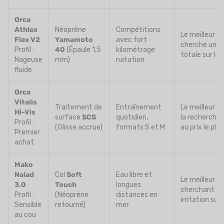
Orca
Athlex
Néoprène
Compétitions
Le meilleur ch
Flex V2
Yamamoto
avec fort
cherche une 
Profil :
40
(Épaule 1,5
kilométrage
totale sur les
Nageuse
mm)
natation
fluide
Orca
Vitalis
Traitement de
Entraînement
Le meilleur c
Hi-Vis
surface
SCS
quotidien,
la recherche 
Profil :
(Glisse accrue)
formats S et M
au prix le plus
Premier
achat
Mako
Naiad
Col
Soft
Eau libre et
Le meilleur ch
3.0
Touch
longues
cherchant un
Profil :
(Néoprène
distances en
irritation sur 
Sensible
retourné)
mer
au cou