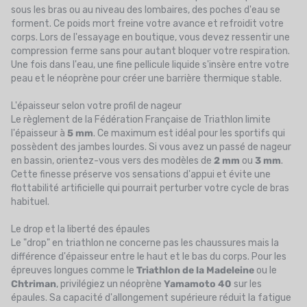
sous les bras ou au niveau des lombaires, des poches d'eau se
forment. Ce poids mort freine votre avance et refroidit votre
corps. Lors de l'essayage en boutique, vous devez ressentir une
compression ferme sans pour autant bloquer votre respiration.
Une fois dans l'eau, une fine pellicule liquide s'insère entre votre
peau et le néoprène pour créer une barrière thermique stable.
L'épaisseur selon votre profil de nageur
Le règlement de la Fédération Française de Triathlon limite
l'épaisseur à
5 mm
. Ce maximum est idéal pour les sportifs qui
possèdent des jambes lourdes. Si vous avez un passé de nageur
en bassin, orientez-vous vers des modèles de
2 mm
ou
3 mm
.
Cette finesse préserve vos sensations d'appui et évite une
flottabilité artificielle qui pourrait perturber votre cycle de bras
habituel.
Le drop et la liberté des épaules
Le "drop" en triathlon ne concerne pas les chaussures mais la
différence d'épaisseur entre le haut et le bas du corps. Pour les
épreuves longues comme le
Triathlon de la Madeleine
ou le
Chtriman
, privilégiez un néoprène
Yamamoto 40
sur les
épaules. Sa capacité d'allongement supérieure réduit la fatigue