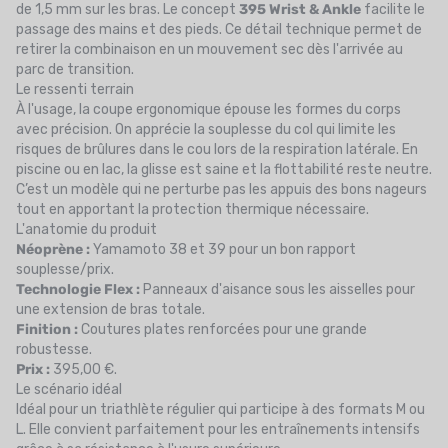
de 1,5 mm sur les bras. Le concept
395 Wrist & Ankle
facilite le
passage des mains et des pieds. Ce détail technique permet de
retirer la combinaison en un mouvement sec dès l'arrivée au
parc de
transition
.
Le ressenti terrain
À l'usage, la coupe ergonomique épouse les formes du corps
avec précision. On apprécie la souplesse du col qui limite les
risques de brûlures dans le cou lors de la respiration latérale. En
piscine ou en lac, la glisse est saine et la flottabilité reste neutre.
C’est un modèle qui ne perturbe pas les appuis des bons nageurs
tout en apportant la protection thermique nécessaire.
L'anatomie du produit
Néoprène :
Yamamoto 38 et 39 pour un bon rapport
souplesse/prix.
Technologie Flex :
Panneaux d'aisance sous les aisselles pour
une extension de bras totale.
Finition :
Coutures plates renforcées pour une grande
robustesse.
Prix :
395,00 €.
Le scénario idéal
Idéal pour un triathlète régulier qui participe à des formats M ou
L. Elle convient parfaitement pour les entraînements intensifs